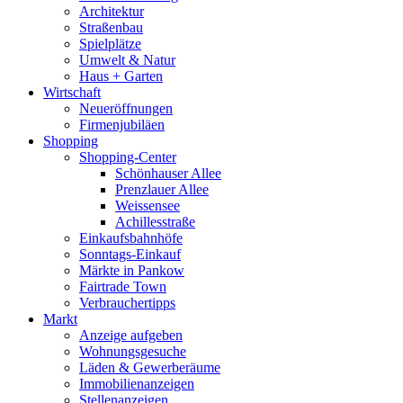
Architektur
Straßenbau
Spielplätze
Umwelt & Natur
Haus + Garten
Wirtschaft
Neueröffnungen
Firmenjubiläen
Shopping
Shopping-Center
Schönhauser Allee
Prenzlauer Allee
Weissensee
Achillesstraße
Einkaufsbahnhöfe
Sonntags-Einkauf
Märkte in Pankow
Fairtrade Town
Verbrauchertipps
Markt
Anzeige aufgeben
Wohnungsgesuche
Läden & Gewerberäume
Immobilienanzeigen
Stellenanzeigen