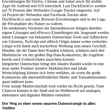
Erweiterungen für Firefox, Chrome und Safari sowie für mobile
Apps für Android und iOS entwickelt. Laut DuckDuckGo werden
auf 76 Prozent aller Webseiten Google-Tracker eingesetzt. Auf
24 Prozent der Webseiten sind Facebook-Tracker aktiv.
DuchDuckGo und seine Browser-Erweiterungen sind in der Lage,
die Privatsphäre des Nutzer zu wahren.
Die modernsten Versionen der Internetbrowser bringen überdies
eigene Lösungen und ePrivacy-Einstellungen mit. Insgesamt werden
damit Lösungen von bekannten Datenschutz-Tools und Adblockern
wie Ghostery, NoScript und uBlock Origin immer weiter verbreitet.
Längst wird damit auch trackerfreie Werbung zum neuen Geschäft.
Händler, die die Daten ihrer Kunden schützen, schützen auch ihre
Marktnische vor der großen Big-Data-Konkurrenz, die Angebote
bereits nach Echtzeit-Daten ausrichten können.
Integrierter Datenschutz bringt den lokalen Handel wieder in eine
neue starke Position: kreative Marktnischen und lokale
Wertschöpfung können sich freier entfalten, als wenn die große
Konkurrenz alle internetöffentlichen Markt- und Transaktionsdaten
quasi mitlesen kann.
Freie soziale Marktwirtschaft wird wieder ins Recht gesetzt. Faire
Chancen können in der Stadt und im Wettbewerb auf analogen,
stationären und digitalen Märkten entstehen.
Der Weg zu einer neuen smarten Datenstrategie in allen
Städten