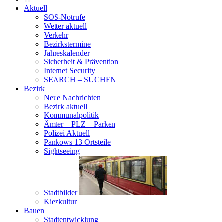
Aktuell
SOS-Notrufe
Wetter aktuell
Verkehr
Bezirkstermine
Jahreskalender
Sicherheit & Prävention
Internet Security
SEARCH – SUCHEN
Bezirk
Neue Nachrichten
Bezirk aktuell
Kommunalpolitik
Ämter – PLZ – Parken
Polizei Aktuell
Pankows 13 Ortsteile
Sightseeing
Stadtbilder
Kiezkultur
Bauen
Stadtentwicklung