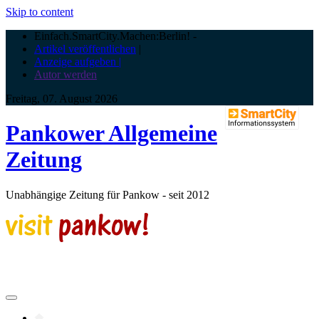
Skip to content
Einfach.SmartCity.Machen:Berlin!
-
Artikel veröffentlichen
|
Anzeige aufgeben |
Autor werden
Freitag, 07. August 2026
Pankower Allgemeine
Zeitung
Unabhängige Zeitung für Pankow - seit 2012