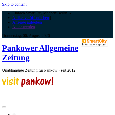
Skip to content
Einfach.SmartCity.Machen:Berlin!
-
Artikel veröffentlichen
|
Anzeige aufgeben |
Autor werden
Donnerstag, 06. August 2026
Pankower Allgemeine
Zeitung
Unabhängige Zeitung für Pankow - seit 2012