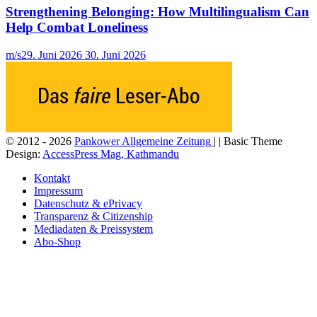
Strengthening Belonging: How Multilingualism Can
Help Combat Loneliness
m/s
29. Juni 2026
30. Juni 2026
© 2012 - 2026
Pankower Allgemeine Zeitung
| | Basic Theme
Design:
AccessPress Mag, Kathmandu
Kontakt
Impressum
Datenschutz & ePrivacy
Transparenz & Citizenship
Mediadaten & Preissystem
Abo-Shop