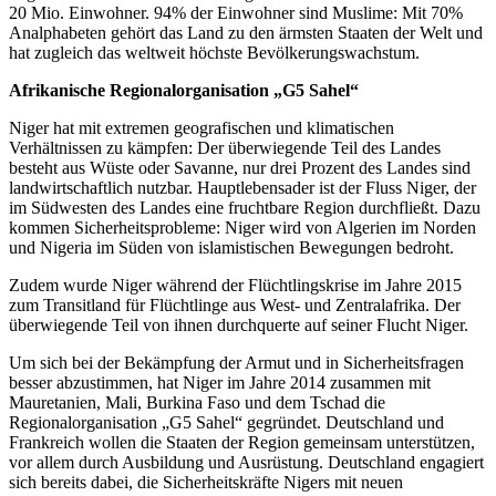
20 Mio. Einwohner. 94% der Einwohner sind Muslime: Mit 70%
Analphabeten gehört das Land zu den ärmsten Staaten der Welt und
hat zugleich das weltweit höchste Bevölkerungswachstum.
Afrikanische Regionalorganisation „G5 Sahel“
Niger hat mit extremen geografischen und klimatischen
Verhältnissen zu kämpfen: Der überwiegende Teil des Landes
besteht aus Wüste oder Savanne, nur drei Prozent des Landes sind
landwirtschaftlich nutzbar. Hauptlebensader ist der Fluss Niger, der
im Südwesten des Landes eine fruchtbare Region durchfließt. Dazu
kommen Sicherheitsprobleme: Niger wird von Algerien im Norden
und Nigeria im Süden von islamistischen Bewegungen bedroht.
Zudem wurde Niger während der Flüchtlingskrise im Jahre 2015
zum Transitland für Flüchtlinge aus West- und Zentralafrika. Der
überwiegende Teil von ihnen durchquerte auf seiner Flucht Niger.
Um sich bei der Bekämpfung der Armut und in Sicherheitsfragen
besser abzustimmen, hat Niger im Jahre 2014 zusammen mit
Mauretanien, Mali, Burkina Faso und dem Tschad die
Regionalorganisation „G5 Sahel“ gegründet. Deutschland und
Frankreich wollen die Staaten der Region gemeinsam unterstützen,
vor allem durch Ausbildung und Ausrüstung. Deutschland engagiert
sich bereits dabei, die Sicherheitskräfte Nigers mit neuen