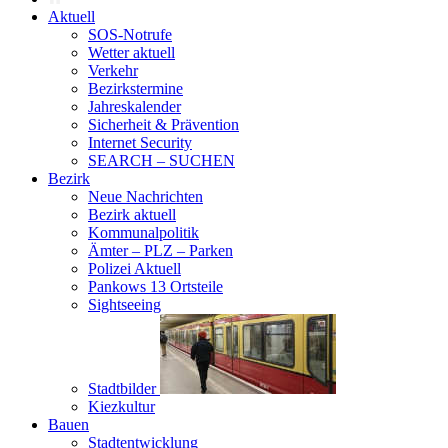
Aktuell
SOS-Notrufe
Wetter aktuell
Verkehr
Bezirkstermine
Jahreskalender
Sicherheit & Prävention
Internet Security
SEARCH – SUCHEN
Bezirk
Neue Nachrichten
Bezirk aktuell
Kommunalpolitik
Ämter – PLZ – Parken
Polizei Aktuell
Pankows 13 Ortsteile
Sightseeing
Stadtbilder
Kiezkultur
Bauen
Stadtentwicklung