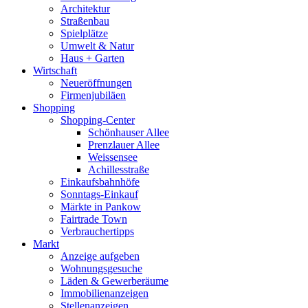
Architektur
Straßenbau
Spielplätze
Umwelt & Natur
Haus + Garten
Wirtschaft
Neueröffnungen
Firmenjubiläen
Shopping
Shopping-Center
Schönhauser Allee
Prenzlauer Allee
Weissensee
Achillesstraße
Einkaufsbahnhöfe
Sonntags-Einkauf
Märkte in Pankow
Fairtrade Town
Verbrauchertipps
Markt
Anzeige aufgeben
Wohnungsgesuche
Läden & Gewerberäume
Immobilienanzeigen
Stellenanzeigen