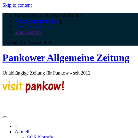
Skip to content
Einfach.SmartCity.Machen:Berlin!
-
Artikel veröffentlichen
|
Anzeige aufgeben |
Autor werden
Montag, 10. August 2026
Pankower Allgemeine Zeitung
Unabhängige Zeitung für Pankow - seit 2012
Aktuell
SOS-Notrufe