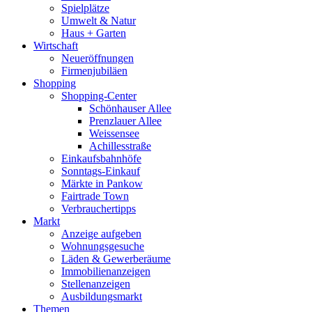
Spielplätze
Umwelt & Natur
Haus + Garten
Wirtschaft
Neueröffnungen
Firmenjubiläen
Shopping
Shopping-Center
Schönhauser Allee
Prenzlauer Allee
Weissensee
Achillesstraße
Einkaufsbahnhöfe
Sonntags-Einkauf
Märkte in Pankow
Fairtrade Town
Verbrauchertipps
Markt
Anzeige aufgeben
Wohnungsgesuche
Läden & Gewerberäume
Immobilienanzeigen
Stellenanzeigen
Ausbildungsmarkt
Themen