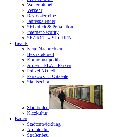
Wetter aktuell
Verkehr
Bezirkstermine
Jahreskalender
Sicherheit & Prävention
Internet Security
SEARCH – SUCHEN
Bezirk
Neue Nachrichten
Bezirk aktuell
Kommunalpolitik
Ämter – PLZ – Parken
Polizei Aktuell
Pankows 13 Ortsteile
Sightseeing
Stadtbilder
Kiezkultur
Bauen
Stadtentwicklung
Architektur
Straßenbau