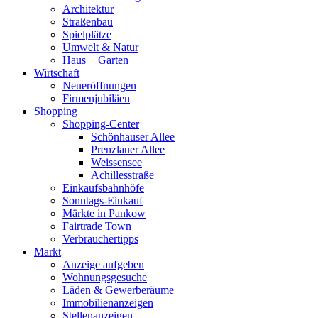
Architektur
Straßenbau
Spielplätze
Umwelt & Natur
Haus + Garten
Wirtschaft
Neueröffnungen
Firmenjubiläen
Shopping
Shopping-Center
Schönhauser Allee
Prenzlauer Allee
Weissensee
Achillesstraße
Einkaufsbahnhöfe
Sonntags-Einkauf
Märkte in Pankow
Fairtrade Town
Verbrauchertipps
Markt
Anzeige aufgeben
Wohnungsgesuche
Läden & Gewerberäume
Immobilienanzeigen
Stellenanzeigen