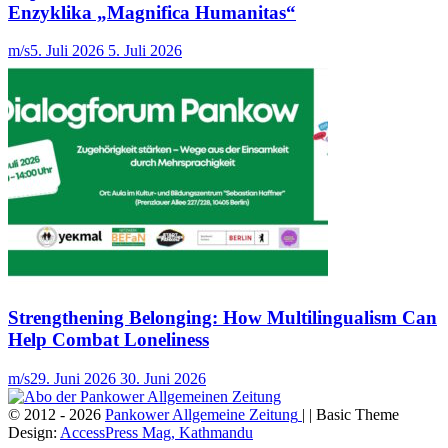
Enzyklika „Magnifica Humanitas“
m/s
5. Juli 2026
5. Juli 2026
Strengthening Belonging: How Multilingualism Can
Help Combat Loneliness
m/s
29. Juni 2026
30. Juni 2026
© 2012 - 2026
Pankower Allgemeine Zeitung
| | Basic Theme
Design:
AccessPress Mag, Kathmandu