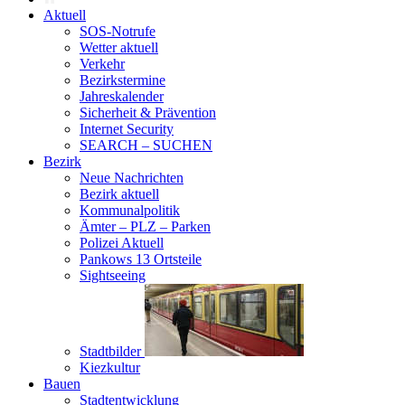
Aktuell
SOS-Notrufe
Wetter aktuell
Verkehr
Bezirkstermine
Jahreskalender
Sicherheit & Prävention
Internet Security
SEARCH – SUCHEN
Bezirk
Neue Nachrichten
Bezirk aktuell
Kommunalpolitik
Ämter – PLZ – Parken
Polizei Aktuell
Pankows 13 Ortsteile
Sightseeing
Stadtbilder
Kiezkultur
Bauen
Stadtentwicklung