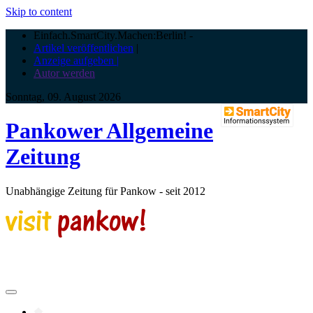
Skip to content
Einfach.SmartCity.Machen:Berlin!
-
Artikel veröffentlichen
|
Anzeige aufgeben |
Autor werden
Sonntag, 09. August 2026
Pankower Allgemeine
Zeitung
Unabhängige Zeitung für Pankow - seit 2012