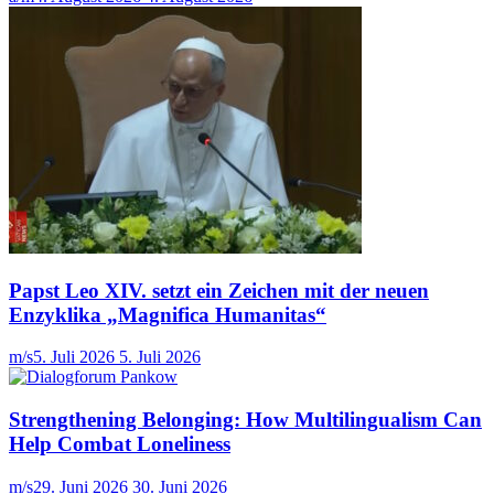
Papst Leo XIV. setzt ein Zeichen mit der neuen
Enzyklika „Magnifica Humanitas“
m/s
5. Juli 2026
5. Juli 2026
Strengthening Belonging: How Multilingualism Can
Help Combat Loneliness
m/s
29. Juni 2026
30. Juni 2026