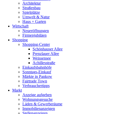
Architektur
Straßenbau
Spielplätze
Umwelt & Natur
Haus + Garten
Wirtschaft
Neueröffnungen
Firmenjubiläen
Shopping
Shopping-Center
Schönhauser Allee
Prenzlauer Allee
Weissensee
Achillesstraße
Einkaufsbahnhöfe
Sonntags-Einkauf
Märkte in Pankow
Fairtrade Town
Verbrauchertipps
Markt
Anzeige aufgeben
Wohnungsgesuche
Läden & Gewerberäume
Immobilienanzeigen
Stellenanzeigen