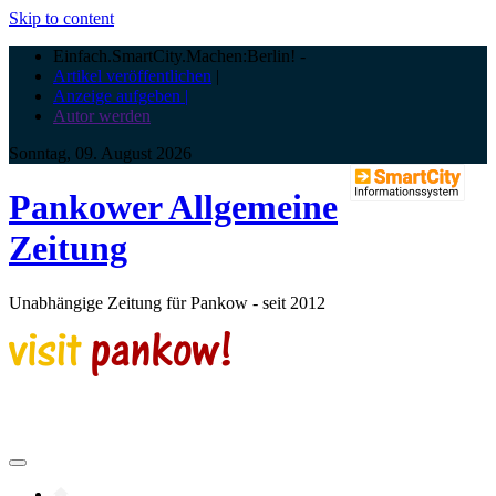
Skip to content
Einfach.SmartCity.Machen:Berlin!
-
Artikel veröffentlichen
|
Anzeige aufgeben |
Autor werden
Sonntag, 09. August 2026
Pankower Allgemeine
Zeitung
Unabhängige Zeitung für Pankow - seit 2012