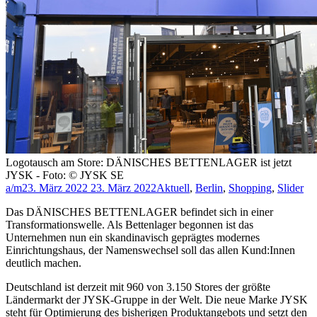
Logotausch am Store: DÄNISCHES BETTENLAGER ist jetzt
JYSK - Foto: © JYSK SE
a/m
23. März 2022
23. März 2022
Aktuell
,
Berlin
,
Shopping
,
Slider
Das DÄNISCHES BETTENLAGER befindet sich in einer
Transformationswelle. Als Bettenlager begonnen ist das
Unternehmen nun ein skandinavisch geprägtes modernes
Einrichtungshaus, der Namenswechsel soll das allen Kund:Innen
deutlich machen.
Deutschland ist derzeit mit 960 von 3.150 Stores der größte
Ländermarkt der JYSK-Gruppe in der Welt. Die neue Marke JYSK
steht für Optimierung des bisherigen Produktangebots und setzt den