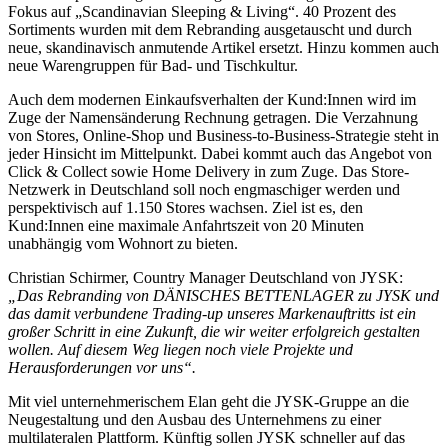
Fokus auf „Scandinavian Sleeping & Living“. 40 Prozent des
Sortiments wurden mit dem Rebranding ausgetauscht und durch
neue, skandinavisch anmutende Artikel ersetzt. Hinzu kommen auch
neue Warengruppen für Bad- und Tischkultur.
Auch dem modernen Einkaufsverhalten der Kund:Innen wird im
Zuge der Namensänderung Rechnung getragen. Die Verzahnung
von Stores, Online-Shop und Business-to-Business-Strategie steht in
jeder Hinsicht im Mittelpunkt. Dabei kommt auch das Angebot von
Click & Collect sowie Home Delivery in zum Zuge. Das Store-
Netzwerk in Deutschland soll noch engmaschiger werden und
perspektivisch auf 1.150 Stores wachsen. Ziel ist es, den
Kund:Innen eine maximale Anfahrtszeit von 20 Minuten
unabhängig vom Wohnort zu bieten.
Christian Schirmer, Country Manager Deutschland von JYSK:
„Das Rebranding von DÄNISCHES BETTENLAGER zu JYSK und
das damit verbundene Trading-up unseres Markenauftritts ist ein
großer Schritt in eine Zukunft, die wir weiter erfolgreich gestalten
wollen. Auf diesem Weg liegen noch viele Projekte und
Herausforderungen vor uns“.
Mit viel unternehmerischem Elan geht die JYSK-Gruppe an die
Neugestaltung und den Ausbau des Unternehmens zu einer
multilateralen Plattform. Künftig sollen JYSK schneller auf das