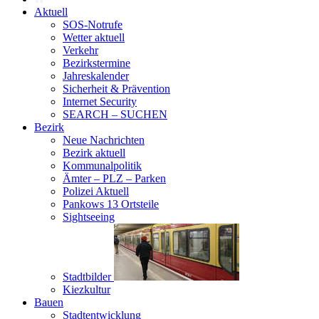
Aktuell
SOS-Notrufe
Wetter aktuell
Verkehr
Bezirkstermine
Jahreskalender
Sicherheit & Prävention
Internet Security
SEARCH – SUCHEN
Bezirk
Neue Nachrichten
Bezirk aktuell
Kommunalpolitik
Ämter – PLZ – Parken
Polizei Aktuell
Pankows 13 Ortsteile
Sightseeing
Stadtbilder
Kiezkultur
Bauen
Stadtentwicklung