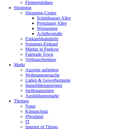
Firmenjubiläen
Shopping
Shopping-Center
Schönhauser Allee
Prenzlauer Allee
Weissensee
Achillesstraße
Einkaufsbahnhöfe
Sonntags-Einkauf
Märkte in Pankow
Fairtrade Town
Verbrauchertipps
Markt
Anzeige aufgeben
Wohnungsgesuche
Läden & Gewerberäume
Immobilienanzeigen
Stellenanzeigen
Ausbildungsmarkt
Themen
Natur
Klimaschutz
#Neuland
IT
Internet of Things