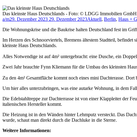
Das kleinste Haus Deutschlands - Foto: © LDGG Immobilien GmbH
a/m
29. Dezember 2023
29. Dezember 2023
Aktuell
,
Berlin
,
Haus + G
Die Wohnungskrise und die Baukrise halten Deutschland fest im Grif
Im Herzen des Schnoorviertels, Bremens ältestem Stadtteil, befindet s
kleinste Haus Deutschlands.
Alles Notwendige ist auf 4m² untergebracht: eine Dusche, ein Doppe
Zwei Jahr brauchte Fynn Kliemann für die Umbau des kleinsten Hause
Zu den 4m² Gesamtfläche kommt noch eines mini Dachterasse. Dort be
Um hier alles unterzubringen, was eine autarke Wohnung, in dem Fall
Die Edelstahltreppe zur Dachterrasse ist von einer Klappleiter der Fe
italienischen Hersteller kommt.
Die Heizung ist in den Wänden hinter Lehmputz versteckt. Das Dachfen
wurde, schaut man direkt durch die Dachluke in die Sterne.
Weitere Informationen: