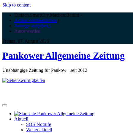
Skip to content
Einfach.SmartCity.Machen:Berlin!
-
Artikel veröffentlichen
|
Anzeige aufgeben |
Autor werden
Freitag, 07. August 2026
Pankower Allgemeine Zeitung
Unabhängige Zeitung für Pankow - seit 2012
Aktuell
SOS-Notrufe
Wetter aktuell