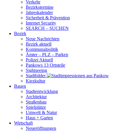
Verkehr
Bezirkstermine
Jahreskalender
Sicherheit & Prävention
Internet Security
SEARCH – SUCHEN
Bezirk
Neue Nachrichten
Bezirk aktuell
Kommunalpolitik
Ämter – PLZ – Parken
Polizei Aktuell
Pankows 13 Ortsteile
Sightseeing
Stadtbilder
Kiezkultur
Bauen
Stadtentwicklung
Architektur
Straßenbau
Spielplätze
Umwelt & Natur
Haus + Garten
Wirtschaft
Neueröffnungen