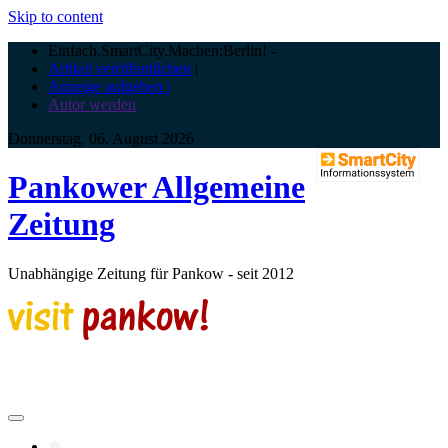
Skip to content
Einfach.SmartCity.Machen:Berlin!
-
Artikel veröffentlichen
|
Anzeige aufgeben |
Autor werden
Donnerstag, 06. August 2026
Pankower Allgemeine
Zeitung
Unabhängige Zeitung für Pankow - seit 2012