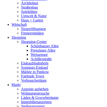
Architektur
Straßenbau
Spielplätze
Umwelt & Natur
Haus + Garten
Wirtschaft
Neueröffnungen
Firmenjubiläen
Shopping
Shopping-Center
Schönhauser Allee
Prenzlauer Allee
Weissensee
Achillesstraße
Einkaufsbahnhöfe
Sonntags-Einkauf
Märkte in Pankow
Fairtrade Town
Verbrauchertipps
Markt
Anzeige aufgeben
Wohnungsgesuche
Läden & Gewerberäume
Immobilienanzeigen
Stellenanzeigen