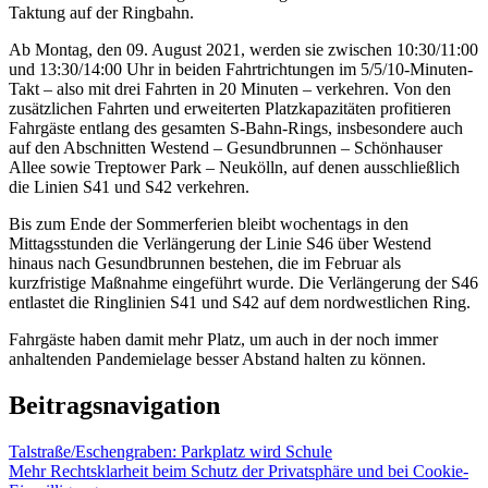
Taktung auf der Ringbahn.
Ab Montag, den 09. August 2021, werden sie zwischen 10:30/11:00
und 13:30/14:00 Uhr in beiden Fahrtrichtungen im 5/5/10-Minuten-
Takt – also mit drei Fahrten in 20 Minuten – verkehren. Von den
zusätzlichen Fahrten und erweiterten Platzkapazitäten profitieren
Fahrgäste entlang des gesamten S-Bahn-Rings, insbesondere auch
auf den Abschnitten Westend – Gesundbrunnen – Schönhauser
Allee sowie Treptower Park – Neukölln, auf denen ausschließlich
die Linien S41 und S42 verkehren.
Bis zum Ende der Sommerferien bleibt wochentags in den
Mittagsstunden die Verlängerung der Linie S46 über Westend
hinaus nach Gesundbrunnen bestehen, die im Februar als
kurzfristige Maßnahme eingeführt wurde. Die Verlängerung der S46
entlastet die Ringlinien S41 und S42 auf dem nordwestlichen Ring.
Fahrgäste haben damit mehr Platz, um auch in der noch immer
anhaltenden Pandemielage besser Abstand halten zu können.
Beitragsnavigation
Talstraße/Eschengraben: Parkplatz wird Schule
Mehr Rechtsklarheit beim Schutz der Privatsphäre und bei Cookie-