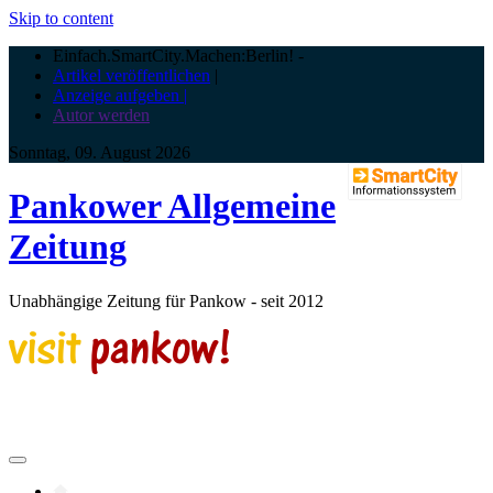
Skip to content
Einfach.SmartCity.Machen:Berlin!
-
Artikel veröffentlichen
|
Anzeige aufgeben |
Autor werden
Sonntag, 09. August 2026
Pankower Allgemeine
Zeitung
Unabhängige Zeitung für Pankow - seit 2012