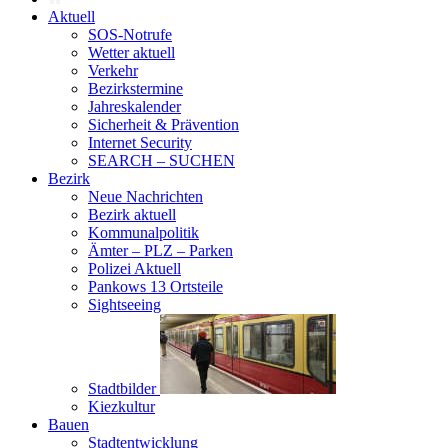
Aktuell
SOS-Notrufe
Wetter aktuell
Verkehr
Bezirkstermine
Jahreskalender
Sicherheit & Prävention
Internet Security
SEARCH – SUCHEN
Bezirk
Neue Nachrichten
Bezirk aktuell
Kommunalpolitik
Ämter – PLZ – Parken
Polizei Aktuell
Pankows 13 Ortsteile
Sightseeing
Stadtbilder
Kiezkultur
Bauen
Stadtentwicklung