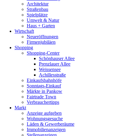
Architektur
Straßenbau
Spielplätze
Umwelt & Natur
Haus + Garten
Wirtschaft
Neueröffnungen
Firmenjubiläen
Shopping
Shopping-Center
Schönhauser Allee
Prenzlauer Allee
Weissensee
Achillesstraße
Einkaufsbahnhöfe
Sonntags-Einkauf
Märkte in Pankow
Fairtrade Town
Verbrauchertipps
Markt
Anzeige aufgeben
Wohnungsgesuche
Läden & Gewerberäume
Immobilienanzeigen
Stellenanzeigen