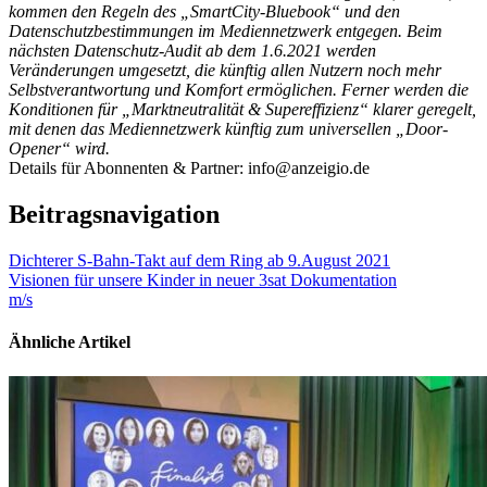
kommen den Regeln des „SmartCity-Bluebook“ und den
Datenschutzbestimmungen im Mediennetzwerk entgegen. Beim
nächsten Datenschutz-Audit ab dem 1.6.2021 werden
Veränderungen umgesetzt, die künftig allen Nutzern noch mehr
Selbstverantwortung und Komfort ermöglichen. Ferner werden die
Konditionen für „Marktneutralität & Supereffizienz“ klarer geregelt,
mit denen das Mediennetzwerk künftig zum universellen „Door-
Opener“ wird.
Details für Abonnenten & Partner: info@anzeigio.de
Beitragsnavigation
Dichterer S-Bahn-Takt auf dem Ring ab 9.August 2021
Visionen für unsere Kinder in neuer 3sat Dokumentation
m/s
Ähnliche Artikel