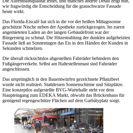
Die Aufenthaltsqualität leidet, und manches andere Detail zeigt nun,
wie fragwürdig die Entscheidung für die grauschwarze Fassade
heute wirkt.
Das Florida-Eiscafé hat sich in die vor der heißen Mittagssonne
geschützte Nische neben der Apotheke zurückgezogen. Im zuerst
angemieteten Laden an der langen Gebäudefront war der
Bürgersteig zu schmal. Die Hitzestrahlung der dunklen aufgeheizten
Fassade ließ an Sonnentagen das Eis in den Händen der Kunden in
Sekunden schmelzen.
Die überall rücksichtslos abgestellten Fahrräder behindern den
Fußgängerverkehr. Selbst am Haltestellenmast sind Fahrräder
angeschlossen.
Das ursprünglich in den Bauentwürfen gezeichnete Pflanzbeet
wurde nicht realisiert. Stattdessen Sonnenschirme und Sitzplätze.
Eine konzeptlos aufgestellte BVG-Wartehalle steht vor dem
Haupteingang zum EDEKA Markt, obwohl das Brückenhaus für
genügend regengeschütze Flächen auf dem Garbátyplatz sorgt.