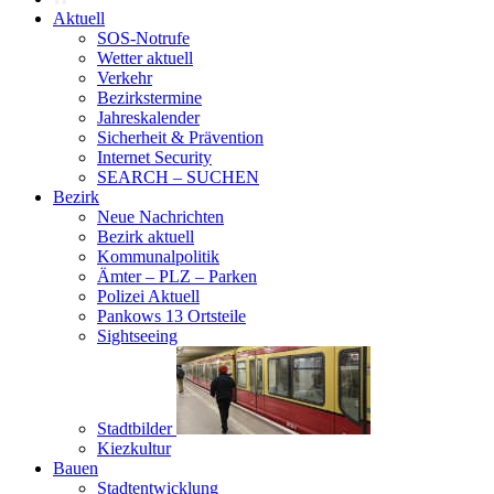
Aktuell
SOS-Notrufe
Wetter aktuell
Verkehr
Bezirkstermine
Jahreskalender
Sicherheit & Prävention
Internet Security
SEARCH – SUCHEN
Bezirk
Neue Nachrichten
Bezirk aktuell
Kommunalpolitik
Ämter – PLZ – Parken
Polizei Aktuell
Pankows 13 Ortsteile
Sightseeing
Stadtbilder
Kiezkultur
Bauen
Stadtentwicklung