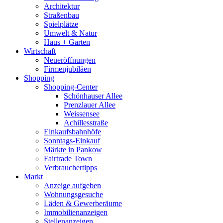
Architektur
Straßenbau
Spielplätze
Umwelt & Natur
Haus + Garten
Wirtschaft
Neueröffnungen
Firmenjubiläen
Shopping
Shopping-Center
Schönhauser Allee
Prenzlauer Allee
Weissensee
Achillesstraße
Einkaufsbahnhöfe
Sonntags-Einkauf
Märkte in Pankow
Fairtrade Town
Verbrauchertipps
Markt
Anzeige aufgeben
Wohnungsgesuche
Läden & Gewerberäume
Immobilienanzeigen
Stellenanzeigen