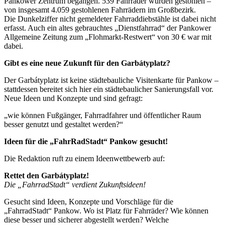
Pankower Zentrum begangen. 539 Fahrräder wurden gestohlen –
von insgesamt 4.059 gestohlenen Fahrrädern im Großbezirk.
Die Dunkelziffer nicht gemeldeter Fahrraddiebstähle ist dabei nicht
erfasst. Auch ein altes gebrauchtes „Dienstfahrrad“ der Pankower
Allgemeine Zeitung zum „Flohmarkt-Restwert“ von 30 € war mit
dabei.
Gibt es eine neue Zukunft für den Garbátyplatz?
Der Garbátyplatz ist keine städtebauliche Visitenkarte für Pankow –
stattdessen bereitet sich hier ein städtebaulicher Sanierungsfall vor.
Neue Ideen und Konzepte und sind gefragt:
„wie können Fußgänger, Fahrradfahrer und öffentlicher Raum
besser genutzt und gestaltet werden?“
Ideen für die „FahrRadStadt“ Pankow gesucht!
Die Redaktion ruft zu einem Ideenwettbewerb auf:
Rettet den Garbátyplatz!
Die „FahrradStadt“ verdient Zukunftsideen!
Gesucht sind Ideen, Konzepte und Vorschläge für die
„FahrradStadt“ Pankow. Wo ist Platz für Fahrräder? Wie können
diese besser und sicherer abgestellt werden? Welche