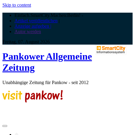
Skip to content
Einfach.SmartCity.Machen:Berlin!
-
Artikel veröffentlichen
|
Anzeige aufgeben |
Autor werden
Freitag, 07. August 2026
Pankower Allgemeine
Zeitung
Unabhängige Zeitung für Pankow - seit 2012