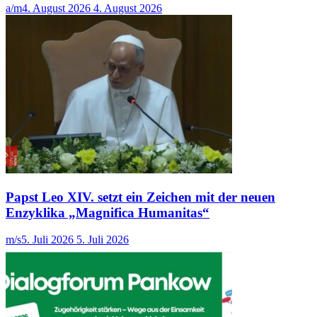
a/m
4. August 2026
4. August 2026
Papst Leo XIV. setzt ein Zeichen mit der neuen
Enzyklika „Magnifica Humanitas“
m/s
5. Juli 2026
5. Juli 2026