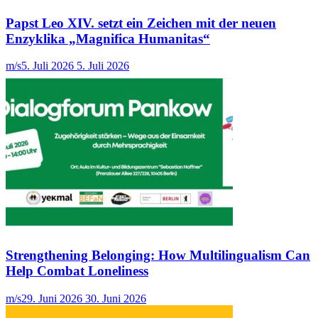
Papst Leo XIV. setzt ein Zeichen mit der neuen
Enzyklika „Magnifica Humanitas“
m/s
5. Juli 2026
5. Juli 2026
Strengthening Belonging: How Multilingualism Can
Help Combat Loneliness
m/s
29. Juni 2026
30. Juni 2026