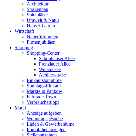
Architektur
Straßenbau
Spielplätze
Umwelt & Natur
Haus + Garten
Wirtschaft
Neueröffnungen
Firmenjubiläen
Shopping
Shopping-Center
Schönhauser Allee
Prenzlauer Allee
Weissensee
Achillesstraße
Einkaufsbahnhöfe
Sonntags-Einkauf
Märkte in Pankow
Fairtrade Town
Verbrauchertipps
Markt
Anzeige aufgeben
Wohnungsgesuche
Läden & Gewerberäume
Immobilienanzeigen
Stellenanzeigen