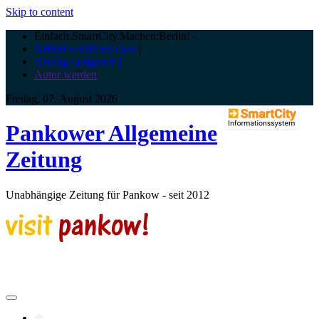
Skip to content
Einfach.SmartCity.Machen:Berlin!
-
Artikel veröffentlichen
|
Anzeige aufgeben |
Autor werden
Freitag, 07. August 2026
Pankower Allgemeine
Zeitung
Unabhängige Zeitung für Pankow - seit 2012