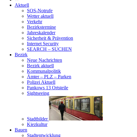
Aktuell
SOS-Notrufe
Wetter aktuell
Verkehr
Bezirkstermine
Jahreskalender
Sicherheit & Prävention
Internet Security
SEARCH – SUCHEN
Bezirk
Neue Nachrichten
Bezirk aktuell
Kommunalpolitik
Ämter – PLZ – Parken
Polizei Aktuell
Pankows 13 Ortsteile
Sightseeing
Stadtbilder
Kiezkultur
Bauen
Stadtentwicklung