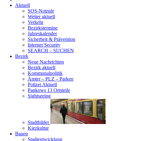
Aktuell
SOS-Notrufe
Wetter aktuell
Verkehr
Bezirkstermine
Jahreskalender
Sicherheit & Prävention
Internet Security
SEARCH – SUCHEN
Bezirk
Neue Nachrichten
Bezirk aktuell
Kommunalpolitik
Ämter – PLZ – Parken
Polizei Aktuell
Pankows 13 Ortsteile
Sightseeing
Stadtbilder
Kiezkultur
Bauen
Stadtentwicklung