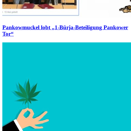
Pankowmuckel lobt „1-Bürja-Beteiligung Pankower
Tor“