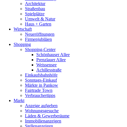
Architektur
Straßenbau
Spielplätze
Umwelt & Natur
Haus + Garten
Wirtschaft
Neueröffnungen
Firmenjubiläen
Shopping
Shopping-Center
Schönhauser Allee
Prenzlauer Allee
Weissensee
Achillesstraße
Einkaufsbahnhöfe
Sonntags-Einkauf
Märkte in Pankow
Fairtrade Town
Verbrauchertipps
Markt
Anzeige aufgeben
Wohnungsgesuche
Läden & Gewerberäume
Immobilienanzeigen
Stellenanzeigen