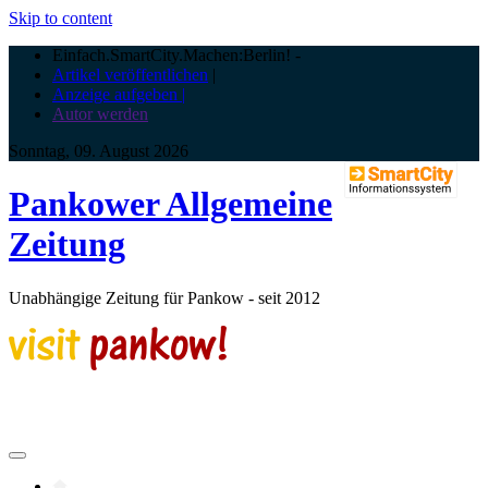
Skip to content
Einfach.SmartCity.Machen:Berlin!
-
Artikel veröffentlichen
|
Anzeige aufgeben |
Autor werden
Sonntag, 09. August 2026
Pankower Allgemeine
Zeitung
Unabhängige Zeitung für Pankow - seit 2012