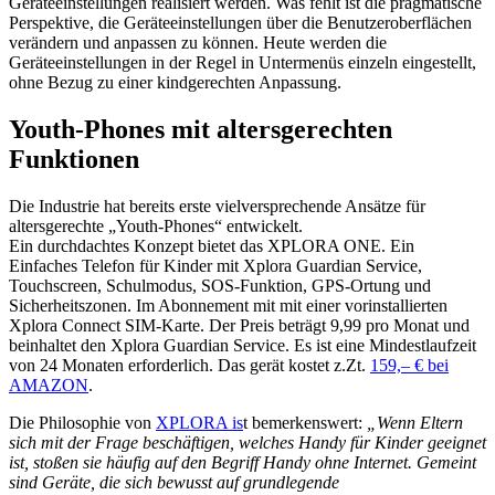
Geräteeinstellungen realisiert werden. Was fehlt ist die pragmatische
Perspektive, die Geräteeinstellungen über die Benutzeroberflächen
verändern und anpassen zu können. Heute werden die
Geräteeinstellungen in der Regel in Untermenüs einzeln eingestellt,
ohne Bezug zu einer kindgerechten Anpassung.
Youth-Phones mit altersgerechten
Funktionen
Die Industrie hat bereits erste vielversprechende Ansätze für
altersgerechte „Youth-Phones“ entwickelt.
Ein durchdachtes Konzept bietet das XPLORA ONE. Ein
Einfaches Telefon für Kinder mit Xplora Guardian Service,
Touchscreen, Schulmodus, SOS-Funktion, GPS-Ortung und
Sicherheitszonen. Im Abonnement mit mit einer vorinstallierten
Xplora Connect SIM-Karte. Der Preis beträgt 9,99 pro Monat und
beinhaltet den Xplora Guardian Service. Es ist eine Mindestlaufzeit
von 24 Monaten erforderlich. Das gerät kostet z.Zt.
159,– € bei
AMAZON
.
Die Philosophie von
XPLORA is
t bemerkenswert:
„Wenn Eltern
sich mit der Frage beschäftigen, welches Handy für Kinder geeignet
ist, stoßen sie häufig auf den Begriff Handy ohne Internet. Gemeint
sind Geräte, die sich bewusst auf grundlegende