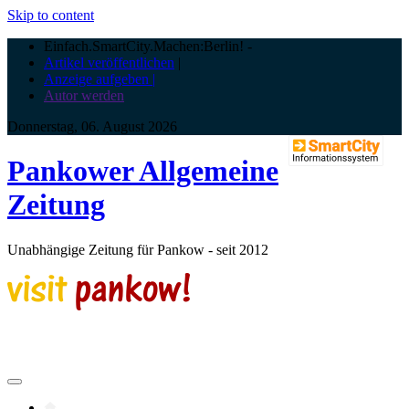
Skip to content
Einfach.SmartCity.Machen:Berlin!
-
Artikel veröffentlichen
|
Anzeige aufgeben |
Autor werden
Donnerstag, 06. August 2026
Pankower Allgemeine
Zeitung
Unabhängige Zeitung für Pankow - seit 2012