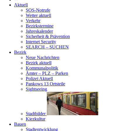
Aktuell
SOS-Notrufe
Wetter aktuell
Verkehr
Bezirkstermine
Jahreskalender
Sicherheit & Prävention
Internet Security
SEARCH – SUCHEN
Bezirk
Neue Nachrichten
Bezirk aktuell
Kommunalpolitik
Ämter – PLZ – Parken
Polizei Aktuell
Pankows 13 Ortsteile
Sightseeing
Stadtbilder
Kiezkultur
Bauen
Stadtentwicklung