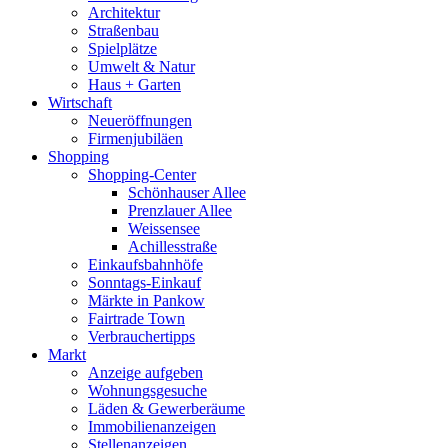
Architektur
Straßenbau
Spielplätze
Umwelt & Natur
Haus + Garten
Wirtschaft
Neueröffnungen
Firmenjubiläen
Shopping
Shopping-Center
Schönhauser Allee
Prenzlauer Allee
Weissensee
Achillesstraße
Einkaufsbahnhöfe
Sonntags-Einkauf
Märkte in Pankow
Fairtrade Town
Verbrauchertipps
Markt
Anzeige aufgeben
Wohnungsgesuche
Läden & Gewerberäume
Immobilienanzeigen
Stellenanzeigen