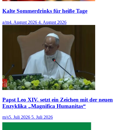
Kalte Sommerdrinks für heiße Tage
a/m
4. August 2026
4. August 2026
Papst Leo XIV. setzt ein Zeichen mit der neuen
Enzyklika „Magnifica Humanitas“
m/s
5. Juli 2026
5. Juli 2026