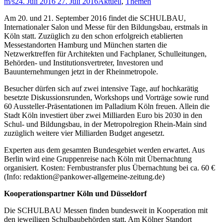
m/s
24. Juli 2016
27. Juli 2016
Aktuell
,
Themen
Am 20. und 21. September 2016 findet die SCHULBAU,
Internationaler Salon und Messe für den Bildungsbau, erstmals in
Köln statt. Zuzüglich zu den schon erfolgreich etablierten
Messestandorten Hamburg und München starten die
Netzwerktreffen für Architekten und Fachplaner, Schulleitungen,
Behörden- und Institutionsvertreter, Investoren und
Bauunternehmungen jetzt in der Rheinmetropole.
Besucher dürfen sich auf zwei intensive Tage, auf hochkarätig
besetzte Diskussionsrunden, Workshops und Vorträge sowie rund
60 Aussteller-Präsentationen im Palladium Köln freuen. Allein die
Stadt Köln investiert über zwei Milliarden Euro bis 2030 in den
Schul- und Bildungsbau, in der Metropolregion Rhein-Main sind
zuzüglich weitere vier Milliarden Budget angesetzt.
Experten aus dem gesamten Bundesgebiet werden erwartet. Aus
Berlin wird eine Gruppenreise nach Köln mit Übernachtung
organisiert. Kosten: Fernbustransfer plus Übernachtung bei ca. 60 €
(Info: redaktion@pankower-allgemeine-zeitung.de)
Kooperationspartner Köln und Düsseldorf
Die SCHULBAU Messen finden bundesweit in Kooperation mit
den jeweiligen Schulbaubehörden statt. Am Kölner Standort