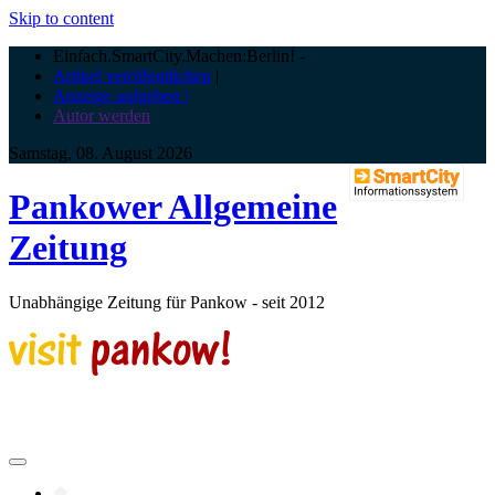
Skip to content
Einfach.SmartCity.Machen:Berlin!
-
Artikel veröffentlichen
|
Anzeige aufgeben |
Autor werden
Samstag, 08. August 2026
Pankower Allgemeine
Zeitung
Unabhängige Zeitung für Pankow - seit 2012