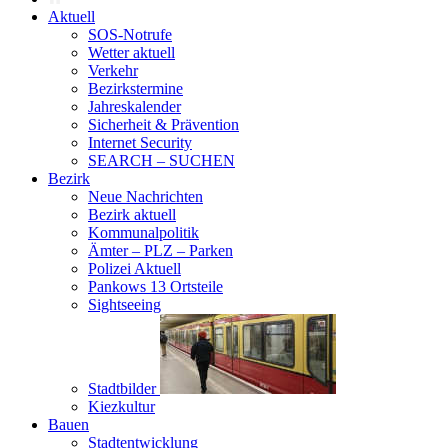
Aktuell
SOS-Notrufe
Wetter aktuell
Verkehr
Bezirkstermine
Jahreskalender
Sicherheit & Prävention
Internet Security
SEARCH – SUCHEN
Bezirk
Neue Nachrichten
Bezirk aktuell
Kommunalpolitik
Ämter – PLZ – Parken
Polizei Aktuell
Pankows 13 Ortsteile
Sightseeing
Stadtbilder
Kiezkultur
Bauen
Stadtentwicklung