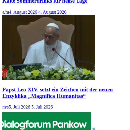
Kalte Sommerdrinks für heiße Tage
a/m
4. August 2026
4. August 2026
Papst Leo XIV. setzt ein Zeichen mit der neuen
Enzyklika „Magnifica Humanitas“
m/s
5. Juli 2026
5. Juli 2026