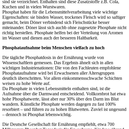
sind sie verzeichnet. Enthalten sind diese Zusatzstoffe z.B. Cola,
Kuchen und in vielen Wurstwaren.
Phosphat haben für die Lebensmittelverarbeitung viele wichtige
Eigenschaften: sie binden Wasser, trockenes Fleisch wird so saftiger
gemacht, beim Döner verbindend sich Fleischstücke besser
miteinander. Döner lässt sich auchb ohne zugesetzte Phosphate nicht
richtig herstellen. Phosphate helfen bei der Verteilung von Aromen
im Wasser und dienen auch der besseren Haltbarkeit.
Phosphataufnahme beim Menschen vielfach zu hoch
Die tägliche Phosphatdosis in der Ernährung wurde von
Wissenschaftlern gemessen. Das Ergebnis ähnelt sich in allen
wichtigen Industrienationen: Die von den Fachleuten empfohlene
Phosphataufnahme wird bei Erwachsenen aller Altersgruppen
deutlich überschritten. Vor allem einkommensschwache Schichten
weisen zu hohe Werte auf.
Da Phosphate in vielen Lebensmitteln enthalten sind, ist die
Aufnahme über die Darmwand entscheidend. Vollkornbrot hat etwa
hohe Phosphatwerte, lässt aber nur 30% über den Darm ins Blut
wandern. Künstliche Phosphate werden dagegen zu fast 100%
resorbiert – und führen zu zu hohen Blutwerten. Zuviel ist ungesund
– dennoch ist Phosphat lebenswichtig.
Die Deutsche Gesellschaft für Ernährung empfiehlt, etwa 700