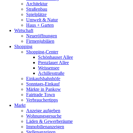
Architektur
Straßenbau
Spielplätze
Umwelt & Natur
Haus + Garten
Wirtschaft
Neueröffnungen
Firmenjubiläen
Shopping
Shopping-Center
Schönhauser Allee
Prenzlauer Allee
Weissensee
Achillesstraße
Einkaufsbahnhöfe
Sonntags-Einkauf
Märkte in Pankow
Fairtrade Town
Verbrauchertipps
Markt
Anzeige aufgeben
Wohnungsgesuche
Läden & Gewerberäume
Immobilienanzeigen
Stellenanzeigen