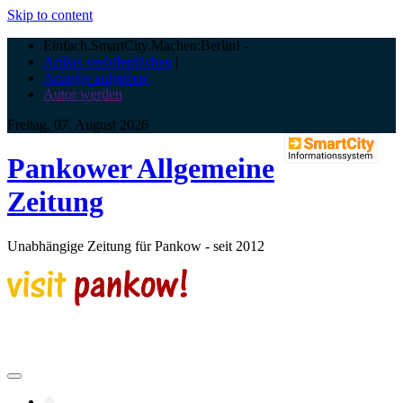
Skip to content
Einfach.SmartCity.Machen:Berlin!
-
Artikel veröffentlichen
|
Anzeige aufgeben |
Autor werden
Freitag, 07. August 2026
Pankower Allgemeine
Zeitung
Unabhängige Zeitung für Pankow - seit 2012