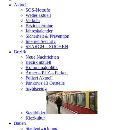
Aktuell
SOS-Notrufe
Wetter aktuell
Verkehr
Bezirkstermine
Jahreskalender
Sicherheit & Prävention
Internet Security
SEARCH – SUCHEN
Bezirk
Neue Nachrichten
Bezirk aktuell
Kommunalpolitik
Ämter – PLZ – Parken
Polizei Aktuell
Pankows 13 Ortsteile
Sightseeing
Stadtbilder
Kiezkultur
Bauen
Stadtentwicklung