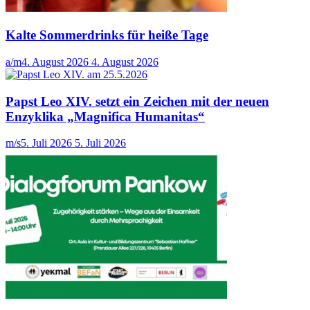
Kalte Sommerdrinks für heiße Tage
a/m
4. August 2026
4. August 2026
Papst Leo XIV. setzt ein Zeichen mit der neuen
Enzyklika „Magnifica Humanitas“
m/s
5. Juli 2026
5. Juli 2026