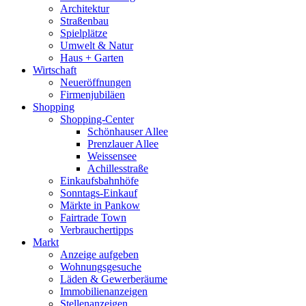
Architektur
Straßenbau
Spielplätze
Umwelt & Natur
Haus + Garten
Wirtschaft
Neueröffnungen
Firmenjubiläen
Shopping
Shopping-Center
Schönhauser Allee
Prenzlauer Allee
Weissensee
Achillesstraße
Einkaufsbahnhöfe
Sonntags-Einkauf
Märkte in Pankow
Fairtrade Town
Verbrauchertipps
Markt
Anzeige aufgeben
Wohnungsgesuche
Läden & Gewerberäume
Immobilienanzeigen
Stellenanzeigen