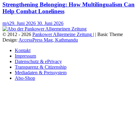
Strengthening Belonging: How Multilingualism Can
Help Combat Loneliness
m/s
29. Juni 2026
30. Juni 2026
© 2012 - 2026
Pankower Allgemeine Zeitung
| | Basic Theme
Design:
AccessPress Mag, Kathmandu
Kontakt
Impressum
Datenschutz & ePrivacy
Transparenz & Citizenship
Mediadaten & Preissystem
Abo-Shop