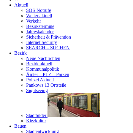
Aktuell
SOS-Notrufe
Wetter aktuell
Verkehr
Bezirkstermine
Jahreskalender
Sicherheit & Prävention
Internet Security
SEARCH – SUCHEN
Bezirk
Neue Nachrichten
Bezirk aktuell
Kommunalpolitik
Ämter – PLZ – Parken
Polizei Aktuell
Pankows 13 Ortsteile
Sightseeing
Stadtbilder
Kiezkultur
Bauen
Stadtentwicklung