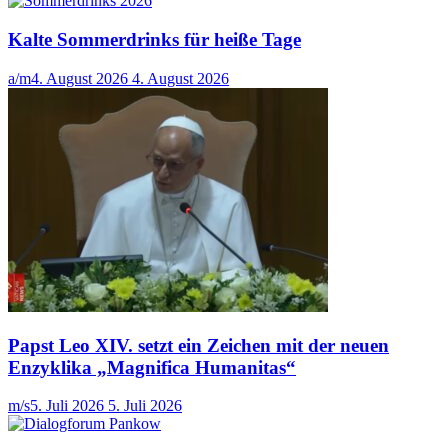
Kalte Sommerdrinks für heiße Tage
a/m
4. August 2026
4. August 2026
Papst Leo XIV. setzt ein Zeichen mit der neuen
Enzyklika „Magnifica Humanitas“
m/s
5. Juli 2026
5. Juli 2026