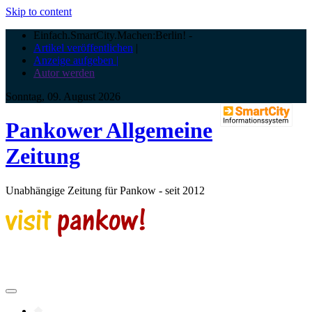
Skip to content
Einfach.SmartCity.Machen:Berlin!
-
Artikel veröffentlichen
|
Anzeige aufgeben |
Autor werden
Sonntag, 09. August 2026
Pankower Allgemeine
Zeitung
Unabhängige Zeitung für Pankow - seit 2012