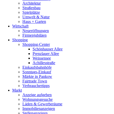
Architektur
Straßenbau
Spielplätze
Umwelt & Natur
Haus + Garten
Wirtschaft
Neueröffnungen
Firmenjubiläen
Shopping
Shopping-Center
Schönhauser Allee
Prenzlauer Allee
Weissensee
Achillesstraße
Einkaufsbahnhöfe
Sonntags-Einkauf
Märkte in Pankow
Fairtrade Town
Verbrauchertipps
Markt
Anzeige aufgeben
Wohnungsgesuche
Läden & Gewerberäume
Immobilienanzeigen
Stellenanzeigen