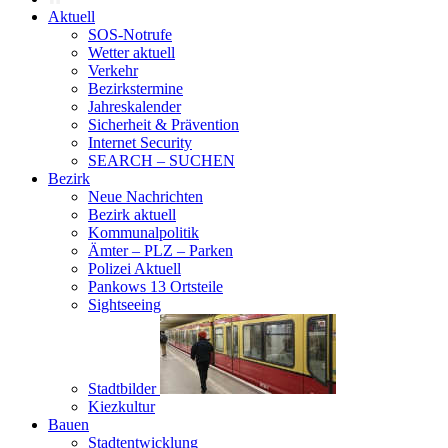
Aktuell
SOS-Notrufe
Wetter aktuell
Verkehr
Bezirkstermine
Jahreskalender
Sicherheit & Prävention
Internet Security
SEARCH – SUCHEN
Bezirk
Neue Nachrichten
Bezirk aktuell
Kommunalpolitik
Ämter – PLZ – Parken
Polizei Aktuell
Pankows 13 Ortsteile
Sightseeing
Stadtbilder
Kiezkultur
Bauen
Stadtentwicklung