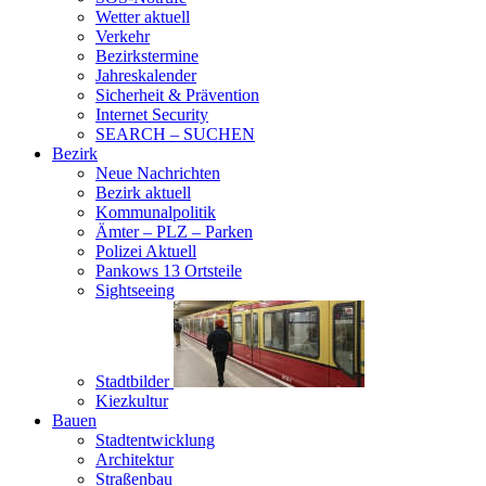
Wetter aktuell
Verkehr
Bezirkstermine
Jahreskalender
Sicherheit & Prävention
Internet Security
SEARCH – SUCHEN
Bezirk
Neue Nachrichten
Bezirk aktuell
Kommunalpolitik
Ämter – PLZ – Parken
Polizei Aktuell
Pankows 13 Ortsteile
Sightseeing
Stadtbilder
Kiezkultur
Bauen
Stadtentwicklung
Architektur
Straßenbau