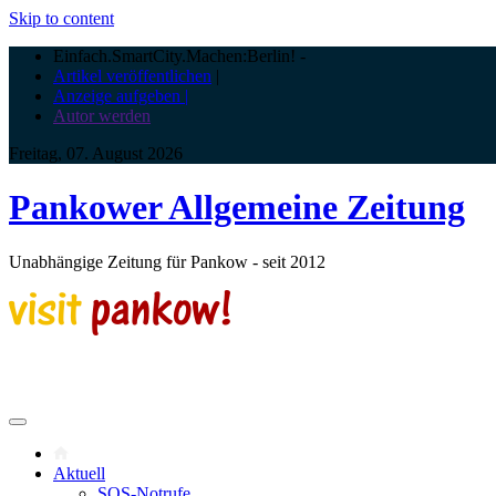
Skip to content
Einfach.SmartCity.Machen:Berlin!
-
Artikel veröffentlichen
|
Anzeige aufgeben |
Autor werden
Freitag, 07. August 2026
Pankower Allgemeine Zeitung
Unabhängige Zeitung für Pankow - seit 2012
Aktuell
SOS-Notrufe