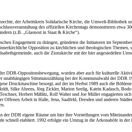
enrechte, der Arbeitskreis Solidarische Kirche, die Umwelt-Bibliothek 
schlussveranstaltung des offiziellen Kirchentags demonstrieren etwa 3
ändern (z.B. „Glasnost in Staat & Kirche“).
ischen Engagement zu drängen, gründeten die Initiatoren im September 
innerkirchliche Opposition zu kirchlichen und theologischen Themen, so
sabethgemeinde, auch die Zionskirche mit der hier angesiedelten Umwe
 der DDR-Oppositonsbewegung, wurden aber auch für kulturelle Aktivit
der unabhängigen Stimmauszählung bei der Kommunalwahl der DDR 1989
ne Druckmaschine besorgt, auf der im Herbst 1989 auch die Böhlener P
Moldt, Silke Ahrens, Jörg Zickler, Marion Seelig, Katrin Kadasch, Bo
Teschner, Herbert Mißlitz, Rolf Walter und Joe Müller engagierten si
r Offenen Arbeit in Halle, Jena, Saalfeld, Dresden und anderen Städt
en.
n der DDR eigene Räume um hier ihre Vorstellungen vom Miteinander 
schnell etabliert. 1992 erfolgte ein Umzug in die Arkonahöfe in der