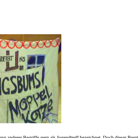
anderer Begriffe gern als Jugendtreff bezeichnet. Doch dieser Begriff