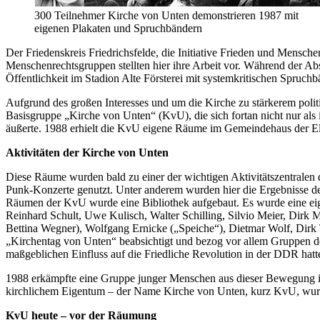
300 Teilnehmer Kirche von Unten demonstrieren 1987 mit
eigenen Plakaten und Spruchbändern
Der Friedenskreis Friedrichsfelde, die Initiative Frieden und Mensch
Menschenrechtsgruppen stellten hier ihre Arbeit vor. Während der Ab
Öffentlichkeit im Stadion Alte Försterei mit systemkritischen Spruchb
Aufgrund des großen Interesses und um die Kirche zu stärkerem polit
Basisgruppe „Kirche von Unten“ (KvU), die sich fortan nicht nur als 
äußerte. 1988 erhielt die KvU eigene Räume im Gemeindehaus der Eli
Aktivitäten der Kirche von Unten
Diese Räume wurden bald zu einer der wichtigen Aktivitätszentralen
Punk-Konzerte genutzt. Unter anderem wurden hier die Ergebnisse 
Räumen der KvU wurde eine Bibliothek aufgebaut. Es wurde eine eige
Reinhard Schult, Uwe Kulisch, Walter Schilling, Silvio Meier, Dirk 
Bettina Wegner), Wolfgang Ernicke („Speiche“), Dietmar Wolf, Dirk 
„Kirchentag von Unten“ beabsichtigt und bezog vor allem Gruppen de
maßgeblichen Einfluss auf die Friedliche Revolution in der DDR hatt
1988 erkämpfte eine Gruppe junger Menschen aus dieser Bewegung i
kirchlichem Eigentum – der Name Kirche von Unten, kurz KvU, wurde 
KvU heute – vor der Räumung