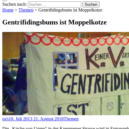
Suchen nach:
Home
>
Themen
>
Gentrifidingsbums ist Moppelkotze
Gentrifidingsbums ist Moppelkotze
m/s
10. Juli 2013
21. August 2018
Themen
Die „Kirche von Unten“ in der Kremmener Strasse wird in Ermangelung 