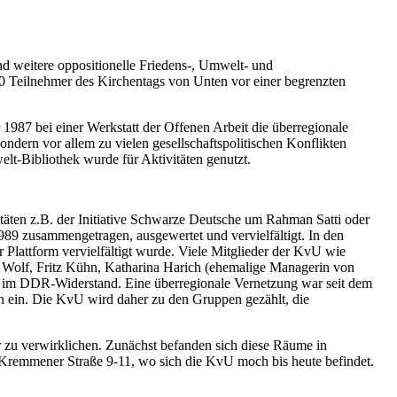
und weitere oppositionelle Friedens-, Umwelt- und
00 Teilnehmer des Kirchentags von Unten vor einer begrenzten
1987 bei einer Werkstatt der Offenen Arbeit die überregionale
ndern vor allem zu vielen gesellschaftspolitischen Konflikten
lt-Bibliothek wurde für Aktivitäten genutzt.
äten z.B. der Initiative Schwarze Deutsche um Rahman Satti oder
 zusammengetragen, ausgewertet und vervielfältigt. In den
lattform vervielfältigt wurde. Viele Mitglieder der KvU wie
do Wolf, Fritz Kühn, Katharina Harich (ehemalige Managerin von
ch im DDR-Widerstand. Eine überregionale Vernetzung war seit dem
en ein. Die KvU wird daher zu den Gruppen gezählt, die
zu verwirklichen. Zunächst befanden sich diese Räume in
 Kremmener Straße 9-11, wo sich die KvU moch bis heute befindet.