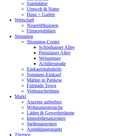
Spielplätze
Umwelt & Natur
Haus + Garten
Wirtschaft
Neueröffnungen
Firmenjubiläen
Shopping
Shopping-Center
Schönhauser Allee
Prenzlauer Allee
Weissensee
Achillesstraße
Einkaufsbahnhöfe
Sonntags-Einkauf
Märkte in Pankow
Fairtrade Town
Verbrauchertipps
Markt
Anzeige aufgeben
Wohnungsgesuche
Läden & Gewerberäume
Immobilienanzeigen
Stellenanzeigen
Ausbildungsmarkt
Themen