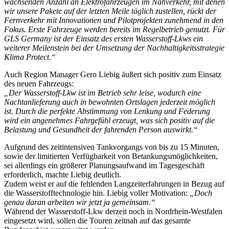
wachsenden Anzahl an Elektrofahrzeugen im Nahverkehr, mit denen
wir unsere Pakete auf der letzten Meile täglich zustellen, rückt der
Fernverkehr mit Innovationen und Pilotprojekten zunehmend in den
Fokus. Erste Fahrzeuge werden bereits im Regelbetrieb genutzt. Für
GLS Germany ist der Einsatz des ersten Wasserstoff-Lkws ein
weiterer Meilenstein bei der Umsetzung der Nachhaltigkeitsstrategie
Klima Protect.“
Auch Region Manager Gero Liebig äußert sich positiv zum Einsatz
des neuen Fahrzeugs:
„Der Wasserstoff-Lkw ist im Betrieb sehr leise, wodurch eine
Nachtanlieferung auch in bewohnten Ortslagen jederzeit möglich
ist. Durch die perfekte Abstimmung von Lenkung und Federung
wird ein angenehmes Fahrgefühl erzeugt, was sich positiv auf die
Belastung und Gesundheit der fahrenden Person auswirkt.“
Aufgrund des zeitintensiven Tankvorgangs von bis zu 15 Minuten,
sowie der limitierten Verfügbarkeit von Betankungsmöglichkeiten,
sei allerdings ein größerer Planungsaufwand im Tagesgeschäft
erforderlich, machte Liebig deutlich.
Zudem weist er auf die fehlenden Langzeiterfahrungen in Bezug auf
die Wasserstofftechnologie hin. Liebig voller Motivation:
„Doch
genau daran arbeiten wir jetzt ja gemeinsam.“
Während der Wasserstoff-Lkw derzeit noch in Nordrhein-Westfalen
eingesetzt wird, sollen die Touren zeitnah auf das gesamte