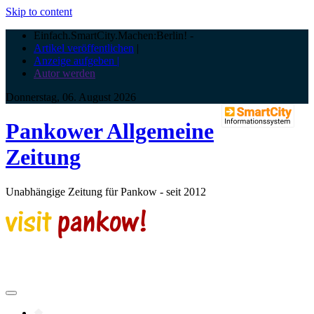
Skip to content
Einfach.SmartCity.Machen:Berlin!
-
Artikel veröffentlichen
|
Anzeige aufgeben |
Autor werden
Donnerstag, 06. August 2026
Pankower Allgemeine
Zeitung
Unabhängige Zeitung für Pankow - seit 2012