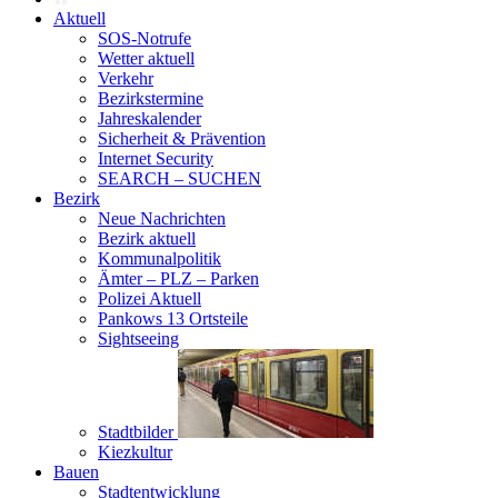
Aktuell
SOS-Notrufe
Wetter aktuell
Verkehr
Bezirkstermine
Jahreskalender
Sicherheit & Prävention
Internet Security
SEARCH – SUCHEN
Bezirk
Neue Nachrichten
Bezirk aktuell
Kommunalpolitik
Ämter – PLZ – Parken
Polizei Aktuell
Pankows 13 Ortsteile
Sightseeing
Stadtbilder
Kiezkultur
Bauen
Stadtentwicklung