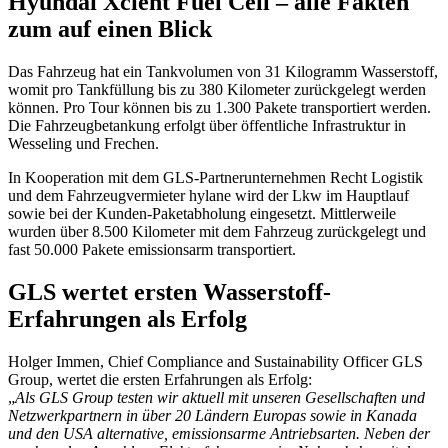
Hyundai Xcient Fuel Cell – alle Fakten
zum auf einen Blick
Das Fahrzeug hat ein Tankvolumen von 31 Kilogramm Wasserstoff,
womit pro Tankfüllung bis zu 380 Kilometer zurückgelegt werden
können. Pro Tour können bis zu 1.300 Pakete transportiert werden.
Die Fahrzeugbetankung erfolgt über öffentliche Infrastruktur in
Wesseling und Frechen.
In Kooperation mit dem GLS-Partnerunternehmen Recht Logistik
und dem Fahrzeugvermieter hylane wird der Lkw im Hauptlauf
sowie bei der Kunden-Paketabholung eingesetzt. Mittlerweile
wurden über 8.500 Kilometer mit dem Fahrzeug zurückgelegt und
fast 50.000 Pakete emissionsarm transportiert.
GLS wertet ersten Wasserstoff-
Erfahrungen als Erfolg
Holger Immen, Chief Compliance and Sustainability Officer GLS
Group, wertet die ersten Erfahrungen als Erfolg:
„
Als GLS Group testen wir aktuell mit unseren Gesellschaften und
Netzwerkpartnern in über 20 Ländern Europas sowie in Kanada
und den USA alternative, emissionsarme Antriebsarten. Neben der