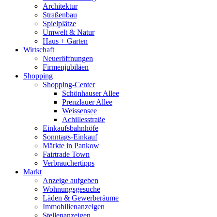
Architektur
Straßenbau
Spielplätze
Umwelt & Natur
Haus + Garten
Wirtschaft
Neueröffnungen
Firmenjubiläen
Shopping
Shopping-Center
Schönhauser Allee
Prenzlauer Allee
Weissensee
Achillesstraße
Einkaufsbahnhöfe
Sonntags-Einkauf
Märkte in Pankow
Fairtrade Town
Verbrauchertipps
Markt
Anzeige aufgeben
Wohnungsgesuche
Läden & Gewerberäume
Immobilienanzeigen
Stellenanzeigen