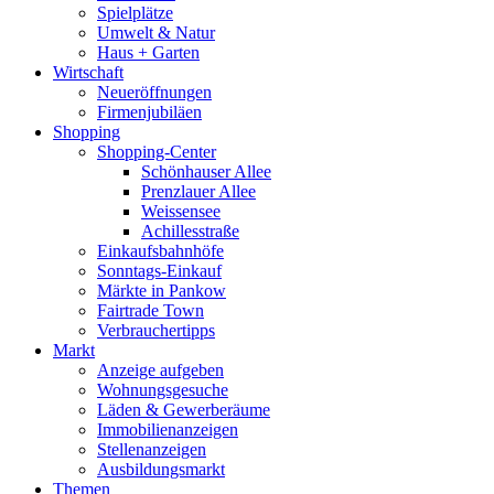
Spielplätze
Umwelt & Natur
Haus + Garten
Wirtschaft
Neueröffnungen
Firmenjubiläen
Shopping
Shopping-Center
Schönhauser Allee
Prenzlauer Allee
Weissensee
Achillesstraße
Einkaufsbahnhöfe
Sonntags-Einkauf
Märkte in Pankow
Fairtrade Town
Verbrauchertipps
Markt
Anzeige aufgeben
Wohnungsgesuche
Läden & Gewerberäume
Immobilienanzeigen
Stellenanzeigen
Ausbildungsmarkt
Themen