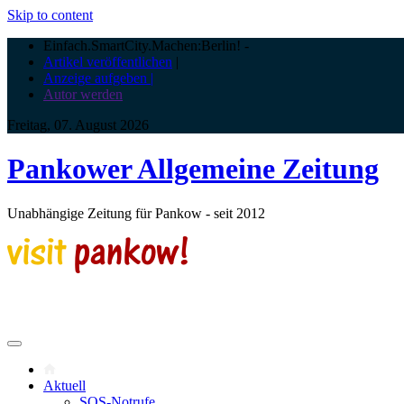
Skip to content
Einfach.SmartCity.Machen:Berlin!
-
Artikel veröffentlichen
|
Anzeige aufgeben |
Autor werden
Freitag, 07. August 2026
Pankower Allgemeine Zeitung
Unabhängige Zeitung für Pankow - seit 2012
Aktuell
SOS-Notrufe