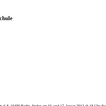
chule
r. 6-8, 10409 Berlin, finden am 16. und 17. Januar 2013 ab 18 Uhr di