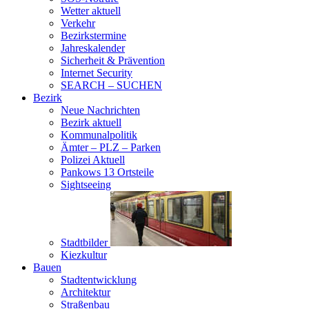
Wetter aktuell
Verkehr
Bezirkstermine
Jahreskalender
Sicherheit & Prävention
Internet Security
SEARCH – SUCHEN
Bezirk
Neue Nachrichten
Bezirk aktuell
Kommunalpolitik
Ämter – PLZ – Parken
Polizei Aktuell
Pankows 13 Ortsteile
Sightseeing
Stadtbilder
Kiezkultur
Bauen
Stadtentwicklung
Architektur
Straßenbau