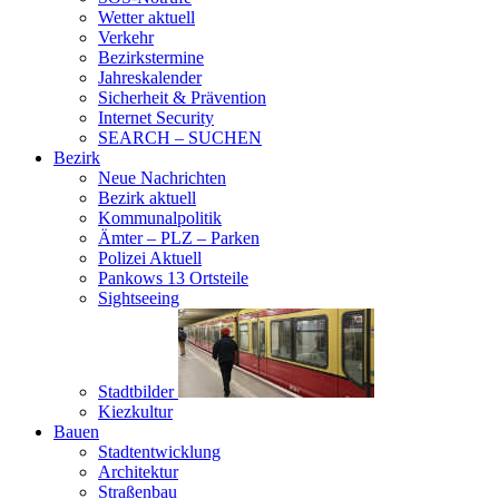
Wetter aktuell
Verkehr
Bezirkstermine
Jahreskalender
Sicherheit & Prävention
Internet Security
SEARCH – SUCHEN
Bezirk
Neue Nachrichten
Bezirk aktuell
Kommunalpolitik
Ämter – PLZ – Parken
Polizei Aktuell
Pankows 13 Ortsteile
Sightseeing
Stadtbilder
Kiezkultur
Bauen
Stadtentwicklung
Architektur
Straßenbau