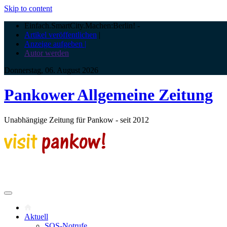
Skip to content
Einfach.SmartCity.Machen:Berlin!
-
Artikel veröffentlichen
|
Anzeige aufgeben |
Autor werden
Donnerstag, 06. August 2026
Pankower Allgemeine Zeitung
Unabhängige Zeitung für Pankow - seit 2012
Aktuell
SOS-Notrufe