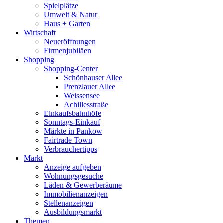
Spielplätze
Umwelt & Natur
Haus + Garten
Wirtschaft
Neueröffnungen
Firmenjubiläen
Shopping
Shopping-Center
Schönhauser Allee
Prenzlauer Allee
Weissensee
Achillesstraße
Einkaufsbahnhöfe
Sonntags-Einkauf
Märkte in Pankow
Fairtrade Town
Verbrauchertipps
Markt
Anzeige aufgeben
Wohnungsgesuche
Läden & Gewerberäume
Immobilienanzeigen
Stellenanzeigen
Ausbildungsmarkt
Themen