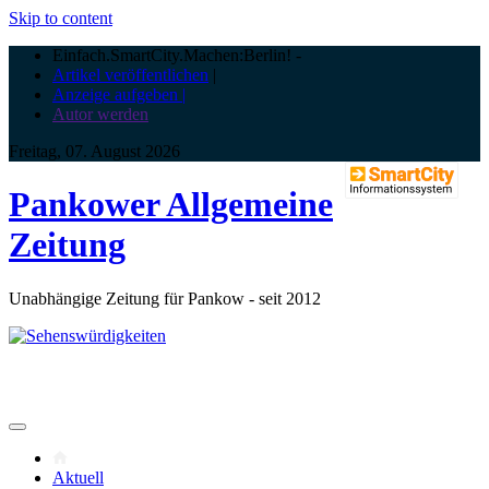
Skip to content
Einfach.SmartCity.Machen:Berlin!
-
Artikel veröffentlichen
|
Anzeige aufgeben |
Autor werden
Freitag, 07. August 2026
Pankower Allgemeine
Zeitung
Unabhängige Zeitung für Pankow - seit 2012
Aktuell