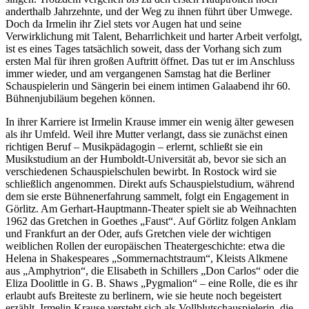
anderthalb Jahrzehnte, und der Weg zu ihnen führt über Umwege.
Doch da Irmelin ihr Ziel stets vor Augen hat und seine
Verwirklichung mit Talent, Beharrlichkeit und harter Arbeit verfolgt,
ist es eines Tages tatsächlich soweit, dass der Vorhang sich zum
ersten Mal für ihren großen Auftritt öffnet. Das tut er im Anschluss
immer wieder, und am vergangenen Samstag hat die Berliner
Schauspielerin und Sängerin bei einem intimen Galaabend ihr 60.
Bühnenjubiläum begehen können.
In ihrer Karriere ist Irmelin Krause immer ein wenig älter gewesen
als ihr Umfeld. Weil ihre Mutter verlangt, dass sie zunächst einen
richtigen Beruf – Musikpädagogin – erlernt, schließt sie ein
Musikstudium an der Humboldt-Universität ab, bevor sie sich an
verschiedenen Schauspielschulen bewirbt. In Rostock wird sie
schließlich angenommen. Direkt aufs Schauspielstudium, während
dem sie erste Bühnenerfahrung sammelt, folgt ein Engagement in
Görlitz. Am Gerhart-Hauptmann-Theater spielt sie ab Weihnachten
1962 das Gretchen in Goethes „Faust“. Auf Görlitz folgen Anklam
und Frankfurt an der Oder, aufs Gretchen viele der wichtigen
weiblichen Rollen der europäischen Theatergeschichte: etwa die
Helena in Shakespeares „Sommernachtstraum“, Kleists Alkmene
aus „Amphytrion“, die Elisabeth in Schillers „Don Carlos“ oder die
Eliza Doolittle in G. B. Shaws „Pygmalion“ – eine Rolle, die es ihr
erlaubt aufs Breiteste zu berlinern, wie sie heute noch begeistert
erzählt. Irmelin Krause versteht sich als Vollblutschauspielerin, die