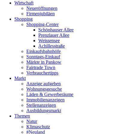
Wirtschaft
Neueröffnungen
Firmenjubiläen
Shopping
Shopping-Center
Schönhauser Allee
Prenzlauer Allee
Weissensee
Achillesstraße
Einkaufsbahnhöfe
Sonntags-Einkauf
Märkte in Pankow
Fairtrade Town
Verbrauchertipps
Markt
Anzeige aufgeben
Wohnungsgesuche
Läden & Gewerberäume
Immobilienanzeigen
Stellenanzeigen
Ausbildungsmarkt
Themen
Natur
Klimaschutz
#Neuland