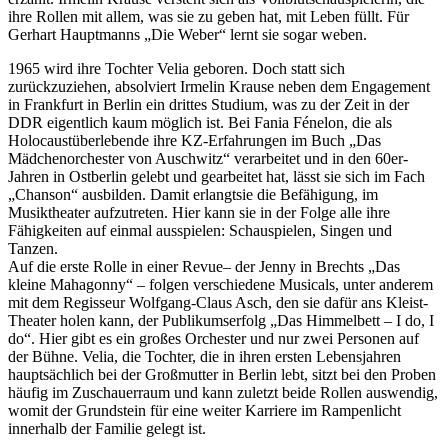
ihre Rollen mit allem, was sie zu geben hat, mit Leben füllt. Für
Gerhart Hauptmanns „Die Weber“ lernt sie sogar weben.
1965 wird ihre Tochter Velia geboren. Doch statt sich
zurückzuziehen, absolviert Irmelin Krause neben dem Engagement
in Frankfurt in Berlin ein drittes Studium, was zu der Zeit in der
DDR eigentlich kaum möglich ist. Bei Fania Fénelon, die als
Holocaustüberlebende ihre KZ-Erfahrungen im Buch „Das
Mädchenorchester von Auschwitz“ verarbeitet und in den 60er-
Jahren in Ostberlin gelebt und gearbeitet hat, lässt sie sich im Fach
„Chanson“ ausbilden. Damit erlangtsie die Befähigung, im
Musiktheater aufzutreten. Hier kann sie in der Folge alle ihre
Fähigkeiten auf einmal ausspielen: Schauspielen, Singen und
Tanzen.
Auf die erste Rolle in einer Revue– der Jenny in Brechts „Das
kleine Mahagonny“ – folgen verschiedene Musicals, unter anderem
mit dem Regisseur Wolfgang-Claus Asch, den sie dafür ans Kleist-
Theater holen kann, der Publikumserfolg „Das Himmelbett – I do, I
do“. Hier gibt es ein großes Orchester und nur zwei Personen auf
der Bühne. Velia, die Tochter, die in ihren ersten Lebensjahren
hauptsächlich bei der Großmutter in Berlin lebt, sitzt bei den Proben
häufig im Zuschauerraum und kann zuletzt beide Rollen auswendig,
womit der Grundstein für eine weiter Karriere im Rampenlicht
innerhalb der Familie gelegt ist.