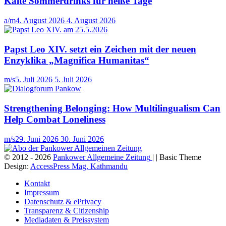
Kalte Sommerdrinks für heiße Tage
a/m
4. August 2026
4. August 2026
Papst Leo XIV. setzt ein Zeichen mit der neuen
Enzyklika „Magnifica Humanitas“
m/s
5. Juli 2026
5. Juli 2026
Strengthening Belonging: How Multilingualism Can
Help Combat Loneliness
m/s
29. Juni 2026
30. Juni 2026
© 2012 - 2026
Pankower Allgemeine Zeitung
| | Basic Theme
Design:
AccessPress Mag, Kathmandu
Kontakt
Impressum
Datenschutz & ePrivacy
Transparenz & Citizenship
Mediadaten & Preissystem