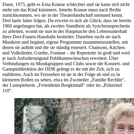
Dann, 1975, geht es Erna Krause schlechter und sie kann sich nicht
mehr um das Kind kümmern. Irmelin Krause muss nach Berlin
zurückkommen, wo sie in der Theaterlandschaft niemand kennt.
Drei harte Jahre folgen. Da erweist es sich als Glück, dass sie bereits
1960 angefangen hat, als zweites Standbein als Synchronsprecherin
zu arbeiten, womit sie nun in der Hauptsache den Lebensunterhalt
ihres Drei-Frauen-Haushalts bestreitet. Daneben sucht sie nach
Musikern und beginnt, eigene Programme zusammenzustellen, mit
denen sie auftritt und die sie ständig erneuert. Chansons, Küchen-
und Volkslieder, Goethe, Fontane – ihr Repertoire ist groß und wird
je nach Anforderungund Publikumswünschen erweitert. Über
Verbindungen zu Musikgruppen und Clubs sowie die Konzert- und
Gastspieldirektion der DDR gelingt es ihr mit der Zeit, sich zu
etablieren. Auch im Fernsehen ist sie in der Folge ab und zu in
kleineren Rollen zu sehen, etwa im Zweiteiler „Familie Rechlin“,
der Lustspielserie „Ferienheim Bergkristall“ oder im „Polizeiruf
110“.