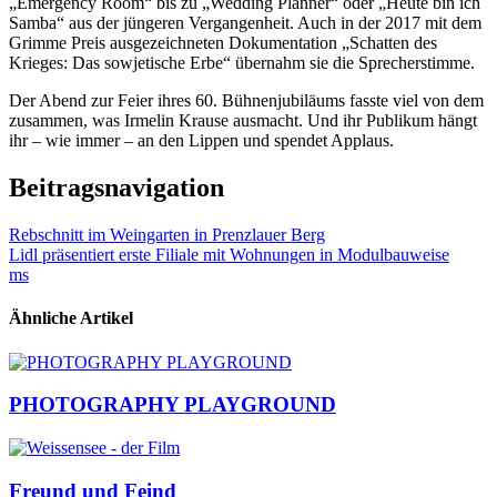
„Emergency Room“ bis zu „Wedding Planner“ oder „Heute bin ich
Samba“ aus der jüngeren Vergangenheit. Auch in der 2017 mit dem
Grimme Preis ausgezeichneten Dokumentation „Schatten des
Krieges: Das sowjetische Erbe“ übernahm sie die Sprecherstimme.
Der Abend zur Feier ihres 60. Bühnenjubiläums fasste viel von dem
zusammen, was Irmelin Krause ausmacht. Und ihr Publikum hängt
ihr – wie immer – an den Lippen und spendet Applaus.
Beitragsnavigation
Rebschnitt im Weingarten in Prenzlauer Berg
Lidl präsentiert erste Filiale mit Wohnungen in Modulbauweise
ms
Ähnliche Artikel
PHOTOGRAPHY PLAYGROUND
Freund und Feind