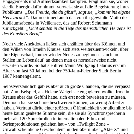
Engagements und Aufmerksamkeit kämpfen. Fragt man sie, woher
sie die Energie dafür nimmt, verweist sie auf die Begeisterung ihres
Publikums.
„Die Freude, die du gibst“, sagt sie, „kommt ins eigene
Herz zurück“
. Daran erinnert auch das von ihr gewählte Motto des
Jubiläumsabends in Weißensee, das auf Robert Schumann
zurückgeht:
„Licht senden in die Tiefe des menschlichen Herzens ist
des Künstlers Beruf“
.
Noch viele Anekdoten ließen sich erzählen über das Können und
den Willen von Irmelin Krause, sich stets weiterzuentwickeln, über
ihre Eigenschaft, immer wieder Neues zu beginnen – auch an
Stellen im Lebenslauf, an denen man es normalerweise nicht
erwarten würde. So hat sie ihren Mann Wolfgang Latarius erst im
Alter von fast 50 Jahren bei der 750-Jahr-Feier der Stadt Berlin
1987 kennengelernt.
Selbstverständlich gab es aber auch große Chancen, die sie verpasst
hat. Zum Beispiel, als Helene Weigel sie engagieren wollte, Irmelin
Krause aber das Gefühl hatte, sich erst noch beweisen zu müssen.
Dennoch hat sie sich nie beschweren können, zu wenig Arbeit zu
haben. Vertraut dürfte einer größeren Öffentlichkeit vor allemihre bis
heute kaum gealterte Stimme sein, die sie als Synchronsprecherin
mehr als 120 Sprechrollen in internationalen Film- und
Serienproduktionen geliehen hat – von „Twilight Zone –
Unwahrscheinliche Geschichten“ in den 60ern über „Akte X“ und