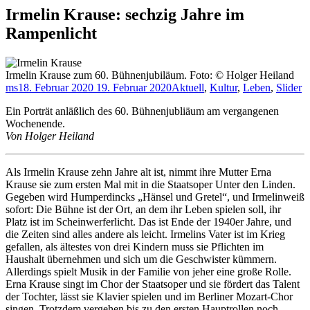
Irmelin Krause: sechzig Jahre im
Rampenlicht
Irmelin Krause zum 60. Bühnenjubiläum. Foto: © Holger Heiland
ms
18. Februar 2020
19. Februar 2020
Aktuell
,
Kultur
,
Leben
,
Slider
Ein Porträt anläßlich des 60. Bühnenjubliäum am vergangenen
Wochenende.
Von Holger Heiland
Als Irmelin Krause zehn Jahre alt ist, nimmt ihre Mutter Erna
Krause sie zum ersten Mal mit in die Staatsoper Unter den Linden.
Gegeben wird Humperdincks „Hänsel und Gretel“, und Irmelinweiß
sofort: Die Bühne ist der Ort, an dem ihr Leben spielen soll, ihr
Platz ist im Scheinwerferlicht. Das ist Ende der 1940er Jahre, und
die Zeiten sind alles andere als leicht. Irmelins Vater ist im Krieg
gefallen, als ältestes von drei Kindern muss sie Pflichten im
Haushalt übernehmen und sich um die Geschwister kümmern.
Allerdings spielt Musik in der Familie von jeher eine große Rolle.
Erna Krause singt im Chor der Staatsoper und sie fördert das Talent
der Tochter, lässt sie Klavier spielen und im Berliner Mozart-Chor
singen. Trotzdem vergehen bis zu den ersten Hauptrollen noch