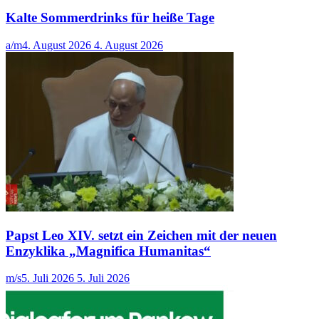
Kalte Sommerdrinks für heiße Tage
a/m
4. August 2026
4. August 2026
Papst Leo XIV. setzt ein Zeichen mit der neuen
Enzyklika „Magnifica Humanitas“
m/s
5. Juli 2026
5. Juli 2026