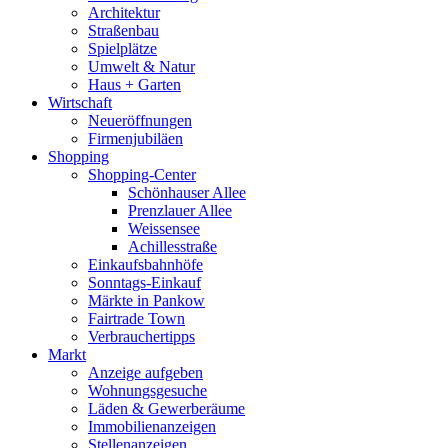
Architektur
Straßenbau
Spielplätze
Umwelt & Natur
Haus + Garten
Wirtschaft
Neueröffnungen
Firmenjubiläen
Shopping
Shopping-Center
Schönhauser Allee
Prenzlauer Allee
Weissensee
Achillesstraße
Einkaufsbahnhöfe
Sonntags-Einkauf
Märkte in Pankow
Fairtrade Town
Verbrauchertipps
Markt
Anzeige aufgeben
Wohnungsgesuche
Läden & Gewerberäume
Immobilienanzeigen
Stellenanzeigen