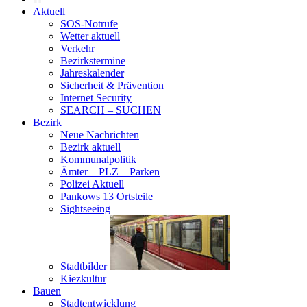
Aktuell
SOS-Notrufe
Wetter aktuell
Verkehr
Bezirkstermine
Jahreskalender
Sicherheit & Prävention
Internet Security
SEARCH – SUCHEN
Bezirk
Neue Nachrichten
Bezirk aktuell
Kommunalpolitik
Ämter – PLZ – Parken
Polizei Aktuell
Pankows 13 Ortsteile
Sightseeing
Stadtbilder
Kiezkultur
Bauen
Stadtentwicklung