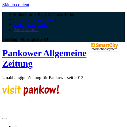
Skip to content
Einfach.SmartCity.Machen:Berlin!
-
Artikel veröffentlichen
|
Anzeige aufgeben |
Autor werden
Samstag, 08. August 2026
Pankower Allgemeine
Zeitung
Unabhängige Zeitung für Pankow - seit 2012