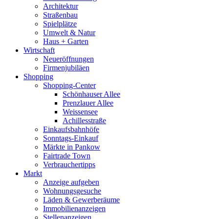
Architektur
Straßenbau
Spielplätze
Umwelt & Natur
Haus + Garten
Wirtschaft
Neueröffnungen
Firmenjubiläen
Shopping
Shopping-Center
Schönhauser Allee
Prenzlauer Allee
Weissensee
Achillesstraße
Einkaufsbahnhöfe
Sonntags-Einkauf
Märkte in Pankow
Fairtrade Town
Verbrauchertipps
Markt
Anzeige aufgeben
Wohnungsgesuche
Läden & Gewerberäume
Immobilienanzeigen
Stellenanzeigen