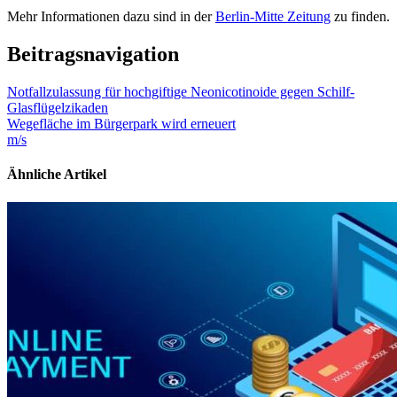
Mehr Informationen dazu sind in der
Berlin-Mitte Zeitung
zu finden.
Beitragsnavigation
Notfallzulassung für hochgiftige Neonicotinoide gegen Schilf-
Glasflügelzikaden
Wegefläche im Bürgerpark wird erneuert
m/s
Ähnliche Artikel