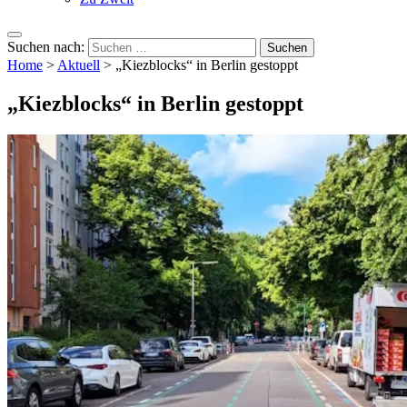
Suchen nach:
Home
>
Aktuell
>
„Kiezblocks“ in Berlin gestoppt
„Kiezblocks“ in Berlin gestoppt