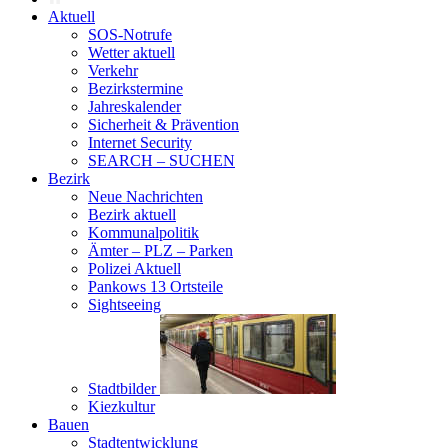
Aktuell
SOS-Notrufe
Wetter aktuell
Verkehr
Bezirkstermine
Jahreskalender
Sicherheit & Prävention
Internet Security
SEARCH – SUCHEN
Bezirk
Neue Nachrichten
Bezirk aktuell
Kommunalpolitik
Ämter – PLZ – Parken
Polizei Aktuell
Pankows 13 Ortsteile
Sightseeing
Stadtbilder
Kiezkultur
Bauen
Stadtentwicklung