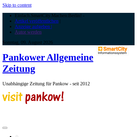
Skip to content
Einfach.SmartCity.Machen:Berlin!
-
Artikel veröffentlichen
|
Anzeige aufgeben |
Autor werden
Sonntag, 09. August 2026
Pankower Allgemeine
Zeitung
Unabhängige Zeitung für Pankow - seit 2012