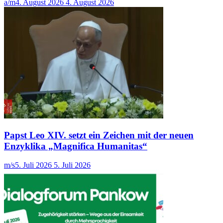
a/m
4. August 2026
4. August 2026
Papst Leo XIV. setzt ein Zeichen mit der neuen
Enzyklika „Magnifica Humanitas“
m/s
5. Juli 2026
5. Juli 2026