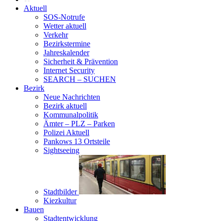
Aktuell
SOS-Notrufe
Wetter aktuell
Verkehr
Bezirkstermine
Jahreskalender
Sicherheit & Prävention
Internet Security
SEARCH – SUCHEN
Bezirk
Neue Nachrichten
Bezirk aktuell
Kommunalpolitik
Ämter – PLZ – Parken
Polizei Aktuell
Pankows 13 Ortsteile
Sightseeing
Stadtbilder
Kiezkultur
Bauen
Stadtentwicklung