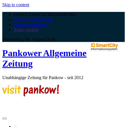
Skip to content
Einfach.SmartCity.Machen:Berlin!
-
Artikel veröffentlichen
|
Anzeige aufgeben |
Autor werden
Donnerstag, 06. August 2026
Pankower Allgemeine
Zeitung
Unabhängige Zeitung für Pankow - seit 2012