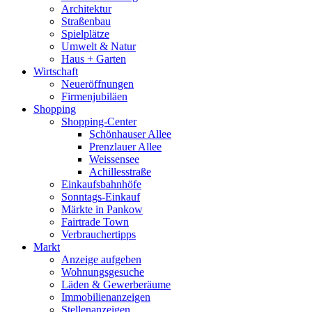
Architektur
Straßenbau
Spielplätze
Umwelt & Natur
Haus + Garten
Wirtschaft
Neueröffnungen
Firmenjubiläen
Shopping
Shopping-Center
Schönhauser Allee
Prenzlauer Allee
Weissensee
Achillesstraße
Einkaufsbahnhöfe
Sonntags-Einkauf
Märkte in Pankow
Fairtrade Town
Verbrauchertipps
Markt
Anzeige aufgeben
Wohnungsgesuche
Läden & Gewerberäume
Immobilienanzeigen
Stellenanzeigen