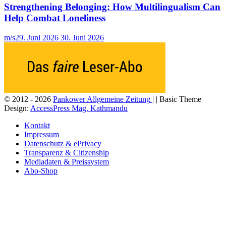
Strengthening Belonging: How Multilingualism Can
Help Combat Loneliness
m/s
29. Juni 2026
30. Juni 2026
© 2012 - 2026
Pankower Allgemeine Zeitung
| | Basic Theme
Design:
AccessPress Mag, Kathmandu
Kontakt
Impressum
Datenschutz & ePrivacy
Transparenz & Citizenship
Mediadaten & Preissystem
Abo-Shop