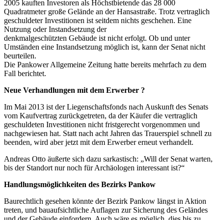
2005 kauften Investoren als Höchstbietende das 28 000
Quadratmeter große Gelände an der Hansastraße. Trotz vertraglich
geschuldeter Investitionen ist seitdem nichts geschehen. Eine
Nutzung oder Instandsetzung der
denkmalgeschützten Gebäude ist nicht erfolgt. Ob und unter
Umständen eine Instandsetzung möglich ist, kann der Senat nicht
beurteilen.
Die Pankower Allgemeine Zeitung hatte bereits mehrfach zu dem
Fall berichtet.
Neue Verhandlungen mit dem Erwerber ?
Im Mai 2013 ist der Liegenschaftsfonds nach Auskunft des Senats
vom Kaufvertrag zurückgetreten, da der Käufer die vertraglich
geschuldeten Investitionen nicht fristgerecht vorgenommen und
nachgewiesen hat. Statt nach acht Jahren das Trauerspiel schnell zu
beenden, wird aber jetzt mit dem Erwerber erneut verhandelt.
Andreas Otto äußerte sich dazu sarkastisch: „Will der Senat warten,
bis der Standort nur noch für Archäologen interessant ist?“
Handlungsmöglichkeiten des Bezirks Pankow
Baurechtlich gesehen könnte der Bezirk Pankow längst in Aktion
treten, und bauaufsichtliche Auflagen zur Sicherung des Geländes
und der Gebäude einfordern. Auch wäre es möglich, dies bis zu