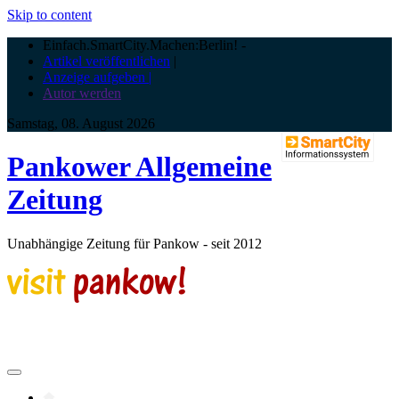
Skip to content
Einfach.SmartCity.Machen:Berlin!
-
Artikel veröffentlichen
|
Anzeige aufgeben |
Autor werden
Samstag, 08. August 2026
Pankower Allgemeine
Zeitung
Unabhängige Zeitung für Pankow - seit 2012