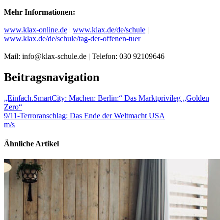
Mehr Informationen:
www.klax-online.de
|
www.klax.de/de/schule
|
www.klax.de/de/schule/tag-der-offenen-tuer
Mail: info@klax-schule.de | Telefon: 030 92109646
Beitragsnavigation
„Einfach.SmartCity: Machen: Berlin:“ Das Marktprivileg „Golden
Zero“
9/11-Terroranschlag: Das Ende der Weltmacht USA
m/s
Ähnliche Artikel