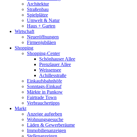
Architektur
Straßenbau
Spielplätze
Umwelt & Natur
Haus + Garten
Wirtschaft
Neueröffnungen
Firmenjubiläen
Shopping
Shopping-Center
Schönhauser Allee
Prenzlauer Allee
Weissensee
Achillesstraße
Einkaufsbahnhöfe
Sonntags-Einkauf
Märkte in Pankow
Fairtrade Town
Verbrauchertipps
Markt
Anzeige aufgeben
Wohnungsgesuche
Läden & Gewerberäume
Immobilienanzeigen
Stellenanzeigen