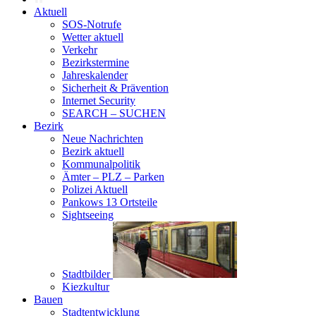
Aktuell
SOS-Notrufe
Wetter aktuell
Verkehr
Bezirkstermine
Jahreskalender
Sicherheit & Prävention
Internet Security
SEARCH – SUCHEN
Bezirk
Neue Nachrichten
Bezirk aktuell
Kommunalpolitik
Ämter – PLZ – Parken
Polizei Aktuell
Pankows 13 Ortsteile
Sightseeing
Stadtbilder
Kiezkultur
Bauen
Stadtentwicklung