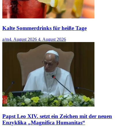
Kalte Sommerdrinks für heiße Tage
a/m
4. August 2026
4. August 2026
Papst Leo XIV. setzt ein Zeichen mit der neuen
Enzyklika „Magnifica Humanitas“