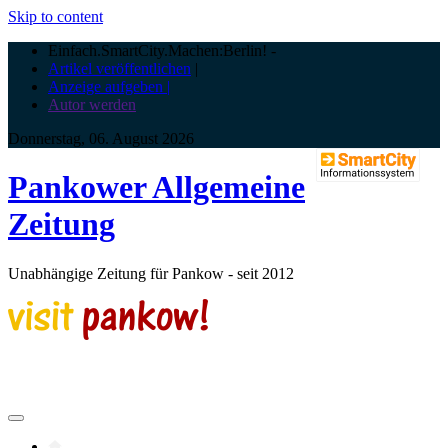
Skip to content
Einfach.SmartCity.Machen:Berlin!
-
Artikel veröffentlichen
|
Anzeige aufgeben |
Autor werden
Donnerstag, 06. August 2026
Pankower Allgemeine
Zeitung
Unabhängige Zeitung für Pankow - seit 2012