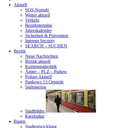
Aktuell
SOS-Notrufe
Wetter aktuell
Verkehr
Bezirkstermine
Jahreskalender
Sicherheit & Prävention
Internet Security
SEARCH – SUCHEN
Bezirk
Neue Nachrichten
Bezirk aktuell
Kommunalpolitik
Ämter – PLZ – Parken
Polizei Aktuell
Pankows 13 Ortsteile
Sightseeing
Stadtbilder
Kiezkultur
Bauen
Stadtentwicklung