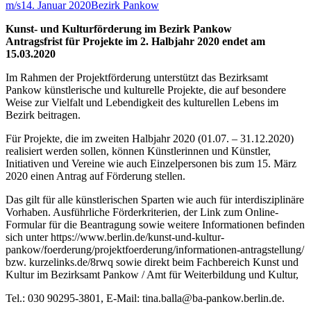
m/s
14. Januar 2020
Bezirk Pankow
Kunst- und Kulturförderung im Bezirk Pankow
Antragsfrist für Projekte im 2. Halbjahr 2020 endet am
15.03.2020
Im Rahmen der Projektförderung unterstützt das Bezirksamt
Pankow künstlerische und kulturelle Projekte, die auf besondere
Weise zur Vielfalt und Lebendigkeit des kulturellen Lebens im
Bezirk beitragen.
Für Projekte, die im zweiten Halbjahr 2020 (01.07. – 31.12.2020)
realisiert werden sollen, können Künstlerinnen und Künstler,
Initiativen und Vereine wie auch Einzelpersonen bis zum 15. März
2020 einen Antrag auf Förderung stellen.
Das gilt für alle künstlerischen Sparten wie auch für interdisziplinäre
Vorhaben. Ausführliche Förderkriterien, der Link zum Online-
Formular für die Beantragung sowie weitere Informationen befinden
sich unter https://www.berlin.de/kunst-und-kultur-
pankow/foerderung/projektfoerderung/informationen-antragstellung/
bzw. kurzelinks.de/8rwq sowie direkt beim Fachbereich Kunst und
Kultur im Bezirksamt Pankow / Amt für Weiterbildung und Kultur,
Tel.: 030 90295-3801, E-Mail: tina.balla@ba-pankow.berlin.de.