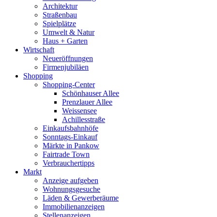
Architektur
Straßenbau
Spielplätze
Umwelt & Natur
Haus + Garten
Wirtschaft
Neueröffnungen
Firmenjubiläen
Shopping
Shopping-Center
Schönhauser Allee
Prenzlauer Allee
Weissensee
Achillesstraße
Einkaufsbahnhöfe
Sonntags-Einkauf
Märkte in Pankow
Fairtrade Town
Verbrauchertipps
Markt
Anzeige aufgeben
Wohnungsgesuche
Läden & Gewerberäume
Immobilienanzeigen
Stellenanzeigen