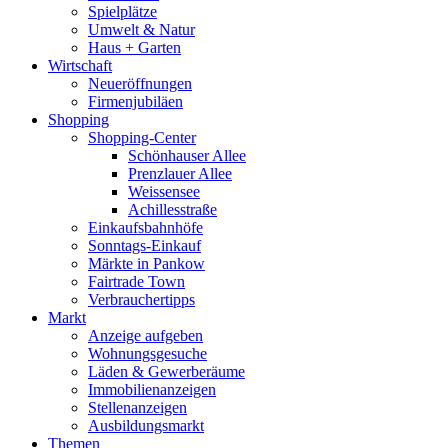
Spielplätze
Umwelt & Natur
Haus + Garten
Wirtschaft
Neueröffnungen
Firmenjubiläen
Shopping
Shopping-Center
Schönhauser Allee
Prenzlauer Allee
Weissensee
Achillesstraße
Einkaufsbahnhöfe
Sonntags-Einkauf
Märkte in Pankow
Fairtrade Town
Verbrauchertipps
Markt
Anzeige aufgeben
Wohnungsgesuche
Läden & Gewerberäume
Immobilienanzeigen
Stellenanzeigen
Ausbildungsmarkt
Themen