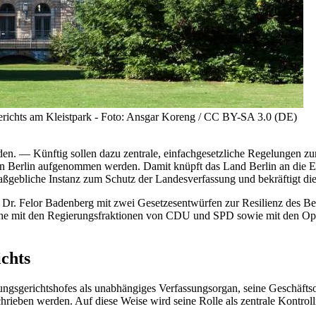
richts am Kleistpark - Foto: Ansgar Koreng / CC BY-SA 3.0 (DE)
erden. — Künftig sollen dazu zentrale, einfachgesetzliche Regelungen z
on Berlin aufgenommen werden. Damit knüpft das Land Berlin an die En
maßgebliche Instanz zum Schutz der Landesverfassung und bekräftigt di
 Dr. Felor Badenberg mit zwei Gesetzesentwürfen zur Resilienz des Be
che mit den Regierungsfraktionen von CDU und SPD sowie mit den Op
chts
sungsgerichtshofes als unabhängiges Verfassungsorgan, seine Geschäft
hrieben werden. Auf diese Weise wird seine Rolle als zentrale Kontro