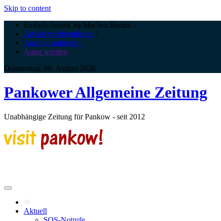
Skip to content
Einfach.SmartCity.Machen:Berlin!
-
Artikel veröffentlichen
|
Anzeige aufgeben |
Autor werden
Donnerstag, 06. August 2026
Pankower Allgemeine Zeitung
Unabhängige Zeitung für Pankow - seit 2012
Aktuell
SOS-Notrufe