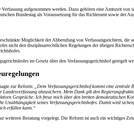
e Verfassung aufgenommen werden. Dazu gehören eine Amtszeit von sie
eutschen Bundestag als Voraussetzung für das Richteramt sowie der Au
geschränkte Möglichkeit der Abberufung von Verfassungsrichtern, die au
hofes nicht den disziplinarrechtlichen Regelungen der übrigen Richter
ichtshofes.
gsgerichtshofes im Gesetz über den Verfassungsgerichtshof geregelt we
euregelungen
 sagte zur Reform:
„Dem Verfassungsgerichtshof kommt eine zentrale B
in der Landesverfassung abzusichern. Mein Dank gilt den Regierungsfr
ktiven Gespräche. Ich freue mich über den breiten demokratischen Kon
ie Unabhängigkeit seines Verfassungsgerichtshofes. Damit wird sicherge
ich erfüllen kann.“
weiteren Beratung vorgelegt. Die Reform ist auch ein wichtiges Zeic