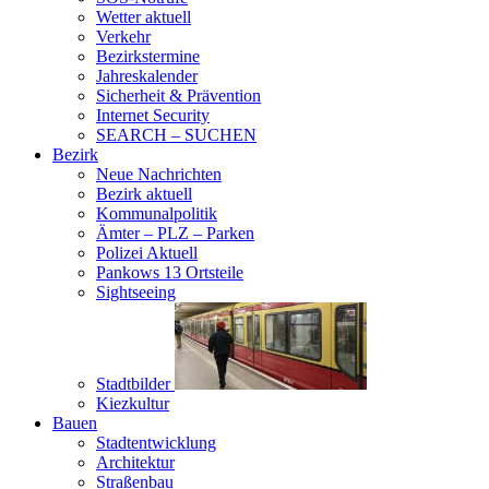
Wetter aktuell
Verkehr
Bezirkstermine
Jahreskalender
Sicherheit & Prävention
Internet Security
SEARCH – SUCHEN
Bezirk
Neue Nachrichten
Bezirk aktuell
Kommunalpolitik
Ämter – PLZ – Parken
Polizei Aktuell
Pankows 13 Ortsteile
Sightseeing
Stadtbilder
Kiezkultur
Bauen
Stadtentwicklung
Architektur
Straßenbau