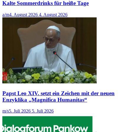
Kalte Sommerdrinks für heiße Tage
a/m
4. August 2026
4. August 2026
Papst Leo XIV. setzt ein Zeichen mit der neuen
Enzyklika „Magnifica Humanitas“
m/s
5. Juli 2026
5. Juli 2026