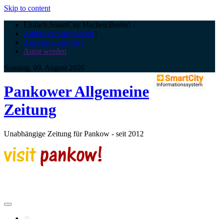
Skip to content
Einfach.SmartCity.Machen:Berlin!
-
Artikel veröffentlichen
|
Anzeige aufgeben |
Autor werden
Sonntag, 09. August 2026
Pankower Allgemeine
Zeitung
Unabhängige Zeitung für Pankow - seit 2012