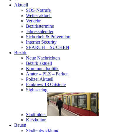
Aktuell
SOS-Notrufe
Wetter aktuell
Verkehr
Bezirkstermine
Jahreskalender
Sicherheit & Prävention
Internet Security
SEARCH – SUCHEN
Bezirk
Neue Nachrichten
Bezirk aktuell
Kommunalpolitik
Ämter – PLZ – Parken
Polizei Aktuell
Pankows 13 Ortsteile
Sightseeing
Stadtbilder
Kiezkultur
Bauen
Stadtentwicklung