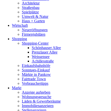
Architektur
Straßenbau
Spielplätze
Umwelt & Natur
Haus + Garten
Wirtschaft
Neueröffnungen
Firmenjubiläen
Shopping
Shopping-Center
Schönhauser Allee
Prenzlauer Allee
Weissensee
Achillesstraße
Einkaufsbahnhöfe
Sonntags-Einkauf
Märkte in Pankow
Fairtrade Town
Verbrauchertipps
Markt
Anzeige aufgeben
Wohnungsgesuche
Läden & Gewerberäume
Immobilienanzeigen
Stellenanzeigen