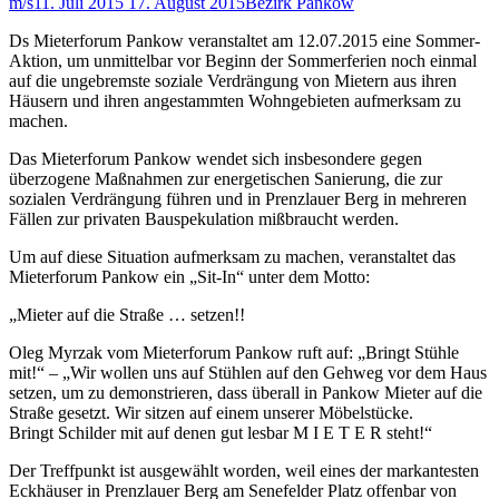
m/s
11. Juli 2015
17. August 2015
Bezirk Pankow
Ds Mieterforum Pankow veranstaltet am 12.07.2015 eine Sommer-
Aktion, um unmittelbar vor Beginn der Sommerferien noch einmal
auf die ungebremste soziale Verdrängung von Mietern aus ihren
Häusern und ihren angestammten Wohngebieten aufmerksam zu
machen.
Das Mieterforum Pankow wendet sich insbesondere gegen
überzogene Maßnahmen zur energetischen Sanierung, die zur
sozialen Verdrängung führen und in Prenzlauer Berg in mehreren
Fällen zur privaten Bauspekulation mißbraucht werden.
Um auf diese Situation aufmerksam zu machen, veranstaltet das
Mieterforum Pankow ein „Sit-In“ unter dem Motto:
„Mieter auf die Straße … setzen!!
Oleg Myrzak vom Mieterforum Pankow ruft auf: „Bringt Stühle
mit!“ – „Wir wollen uns auf Stühlen auf den Gehweg vor dem Haus
setzen, um zu demonstrieren, dass überall in Pankow Mieter auf die
Straße gesetzt. Wir sitzen auf einem unserer Möbelstücke.
Bringt Schilder mit auf denen gut lesbar M I E T E R steht!“
Der Treffpunkt ist ausgewählt worden, weil eines der markantesten
Eckhäuser in Prenzlauer Berg am Senefelder Platz offenbar von