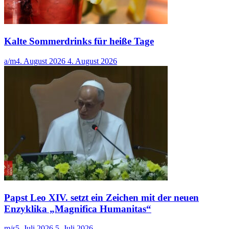
Kalte Sommerdrinks für heiße Tage
a/m
4. August 2026
4. August 2026
Papst Leo XIV. setzt ein Zeichen mit der neuen
Enzyklika „Magnifica Humanitas“
m/s
5. Juli 2026
5. Juli 2026