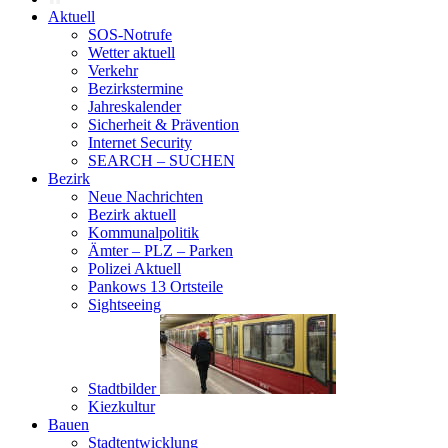
Aktuell
SOS-Notrufe
Wetter aktuell
Verkehr
Bezirkstermine
Jahreskalender
Sicherheit & Prävention
Internet Security
SEARCH – SUCHEN
Bezirk
Neue Nachrichten
Bezirk aktuell
Kommunalpolitik
Ämter – PLZ – Parken
Polizei Aktuell
Pankows 13 Ortsteile
Sightseeing
Stadtbilder
Kiezkultur
Bauen
Stadtentwicklung