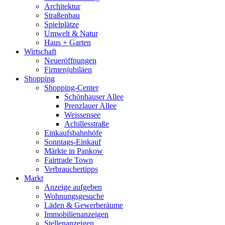
Architektur
Straßenbau
Spielplätze
Umwelt & Natur
Haus + Garten
Wirtschaft
Neueröffnungen
Firmenjubiläen
Shopping
Shopping-Center
Schönhauser Allee
Prenzlauer Allee
Weissensee
Achillesstraße
Einkaufsbahnhöfe
Sonntags-Einkauf
Märkte in Pankow
Fairtrade Town
Verbrauchertipps
Markt
Anzeige aufgeben
Wohnungsgesuche
Läden & Gewerberäume
Immobilienanzeigen
Stellenanzeigen