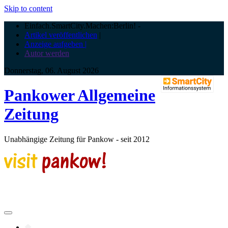
Skip to content
Einfach.SmartCity.Machen:Berlin!
-
Artikel veröffentlichen
|
Anzeige aufgeben |
Autor werden
Donnerstag, 06. August 2026
Pankower Allgemeine
Zeitung
Unabhängige Zeitung für Pankow - seit 2012