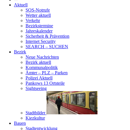
Aktuell
SOS-Notrufe
Wetter aktuell
Verkehr
Bezirkstermine
Jahreskalender
Sicherheit & Prävention
Internet Security
SEARCH – SUCHEN
Bezirk
Neue Nachrichten
Bezirk aktuell
Kommunalpolitik
Ämter – PLZ – Parken
Polizei Aktuell
Pankows 13 Ortsteile
Sightseeing
Stadtbilder
Kiezkultur
Bauen
Stadtentwicklung