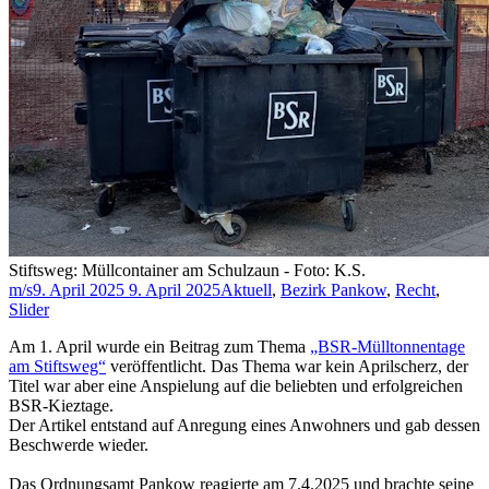
Stiftsweg: Müllcontainer am Schulzaun - Foto: K.S.
m/s
9. April 2025
9. April 2025
Aktuell
,
Bezirk Pankow
,
Recht
,
Slider
Am 1. April wurde ein Beitrag zum Thema
„BSR-Mülltonnentage
am Stiftsweg“
veröffentlicht. Das Thema war kein Aprilscherz, der
Titel war aber eine Anspielung auf die beliebten und erfolgreichen
BSR-Kieztage.
Der Artikel entstand auf Anregung eines Anwohners und gab dessen
Beschwerde wieder.
Das Ordnungsamt Pankow reagierte am 7.4.2025 und brachte seine