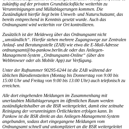
zukünftig auf der privaten Grundstücksfläche weiterhin zu
Verunreinigungen und Müllablage­rungen kommen. Die
Zuständigkeit hierfür liegt beim Umwelt- und Naturschutzamt, das
bereits entsprechend in Kenntnis gesetzt wurde. Auch das
Ordnungsamt wird weiterhin vor Ort kontrollieren.
Zusätzlich ist der Meldeweg über das Ordnungsamt nicht
„umständlich“. Hierfür stehen mehrere Zugangswege zur Zentralen
Anlauf- und Beratungsstelle (ZAB) wie etwa die E-Mail-Adresse
ordnungs­amt@ba-pankow.berlin.de oder das Anliegen-
Management-System „Ordnungsamt-Online“ (über den
Webbrowser oder als Mobile App) zur Verfügung.
Unter der Rufnummer 90295-6244 ist die ZAB während der
üblichen Büro­dienstzeiten (Montag bis Donnerstag von 9:00 bis
15:00 Uhr und Freitag von 9:00 bis 13:00 Uhr) auch telefonisch zu
erreichen.
Alle dort eingehenden Meldungen im Zusammenhang mit
unerlaubten Müllablagerungen im öffentlichen Raum werden
zuständigkeitshalber an die BSR weitergeleitet, damit eine zeitnahe
Reinigung der verunreinigten Örtlichkeiten erfolgen kann. In
Pankow ist die BSR direkt an das Anliegen-Management-System
angebunden, sodass dort eingegangene Meldungen vom
Ordnungsamt schnell und unkompliziert an die BSR weitergeleitet