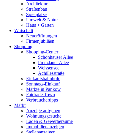
Architektur
Straßenbau
Spielplätze
Umwelt & Natur
Haus + Garten
Wirtschaft
Neueröffnungen
Firmenjubiläen
Shopping
Shopping-Center
Schönhauser Allee
Prenzlauer Allee
Weissensee
Achillesstraße
Einkaufsbahnhöfe
Sonntags-Einkauf
Märkte in Pankow
Fairtrade Town
Verbrauchertipps
Markt
Anzeige aufgeben
Wohnungsgesuche
Läden & Gewerberäume
Immobilienanzeigen
Stellenanzeigen