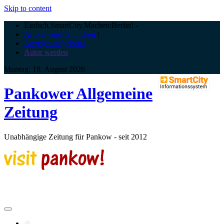
Skip to content
Einfach.SmartCity.Machen:Berlin!
-
Artikel veröffentlichen
|
Anzeige aufgeben |
Autor werden
Montag, 10. August 2026
Pankower Allgemeine
Zeitung
Unabhängige Zeitung für Pankow - seit 2012