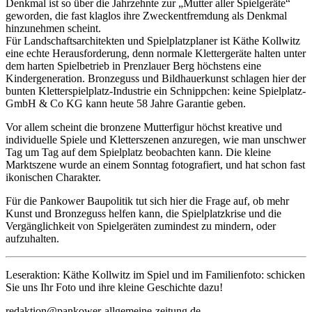
Denkmal ist so über die Jahrzehnte zur „Mutter aller Spielgeräte“
geworden, die fast klaglos ihre Zweckentfremdung als Denkmal
hinzunehmen scheint.
Für Landschaftsarchitekten und Spielplatzplaner ist Käthe Kollwitz
eine echte Herausforderung, denn normale Klettergeräte halten unter
dem harten Spielbetrieb in Prenzlauer Berg höchstens eine
Kindergeneration. Bronzeguss und Bildhauerkunst schlagen hier der
bunten Kletterspielplatz-Industrie ein Schnippchen: keine Spielplatz-
GmbH & Co KG kann heute 58 Jahre Garantie geben.
Vor allem scheint die bronzene Mutterfigur höchst kreative und
individuelle Spiele und Kletterszenen anzuregen, wie man unschwer
Tag um Tag auf dem Spielplatz beobachten kann. Die kleine
Marktszene wurde an einem Sonntag fotografiert, und hat schon fast
ikonischen Charakter.
Für die Pankower Baupolitik tut sich hier die Frage auf, ob mehr
Kunst und Bronzeguss helfen kann, die Spielplatzkrise und die
Vergänglichkeit von Spielgeräten zumindest zu mindern, oder
aufzuhalten.
Leseraktion: Käthe Kollwitz im Spiel und im Familienfoto: schicken
Sie uns Ihr Foto und ihre kleine Geschichte dazu!
redaktion@pankower-allgemeine-zeitung.de