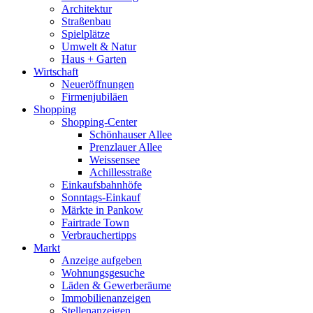
Architektur
Straßenbau
Spielplätze
Umwelt & Natur
Haus + Garten
Wirtschaft
Neueröffnungen
Firmenjubiläen
Shopping
Shopping-Center
Schönhauser Allee
Prenzlauer Allee
Weissensee
Achillesstraße
Einkaufsbahnhöfe
Sonntags-Einkauf
Märkte in Pankow
Fairtrade Town
Verbrauchertipps
Markt
Anzeige aufgeben
Wohnungsgesuche
Läden & Gewerberäume
Immobilienanzeigen
Stellenanzeigen