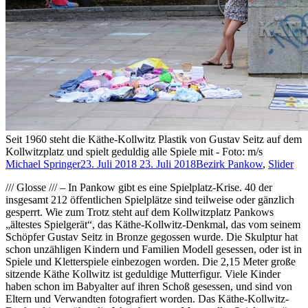
Seit 1960 steht die Käthe-Kollwitz Plastik von Gustav Seitz auf dem
Kollwitzplatz und spielt geduldig alle Spiele mit - Foto: m/s
Michael Springer
23. Juli 2018
23. Juli 2018
Bezirk Pankow
,
Slider
/// Glosse /// – In Pankow gibt es eine Spielplatz-Krise. 40 der
insgesamt 212 öffentlichen Spielplätze sind teilweise oder gänzlich
gesperrt. Wie zum Trotz steht auf dem Kollwitzplatz Pankows
„ältestes Spielgerät“, das Käthe-Kollwitz-Denkmal, das vom seinem
Schöpfer Gustav Seitz in Bronze gegossen wurde. Die Skulptur hat
schon unzähligen Kindern und Familien Modell gesessen, oder ist in
Spiele und Kletterspiele einbezogen worden. Die 2,15 Meter große
sitzende Käthe Kollwitz ist geduldige Mutterfigur. Viele Kinder
haben schon im Babyalter auf ihren Schoß gesessen, und sind von
Eltern und Verwandten fotografiert worden. Das Käthe-Kollwitz-