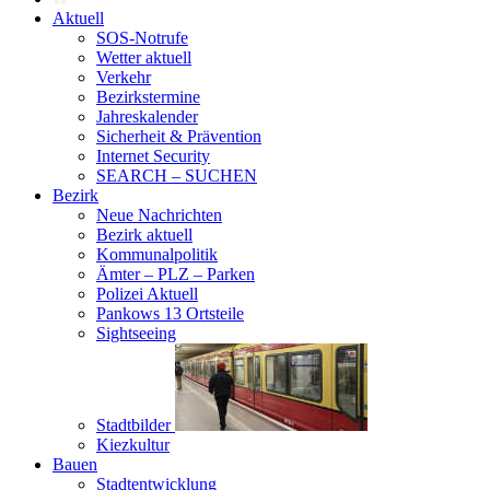
Aktuell
SOS-Notrufe
Wetter aktuell
Verkehr
Bezirkstermine
Jahreskalender
Sicherheit & Prävention
Internet Security
SEARCH – SUCHEN
Bezirk
Neue Nachrichten
Bezirk aktuell
Kommunalpolitik
Ämter – PLZ – Parken
Polizei Aktuell
Pankows 13 Ortsteile
Sightseeing
Stadtbilder
Kiezkultur
Bauen
Stadtentwicklung