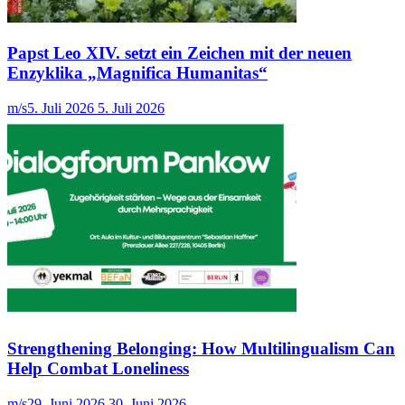
Papst Leo XIV. setzt ein Zeichen mit der neuen
Enzyklika „Magnifica Humanitas“
m/s
5. Juli 2026
5. Juli 2026
Strengthening Belonging: How Multilingualism Can
Help Combat Loneliness
m/s
29. Juni 2026
30. Juni 2026