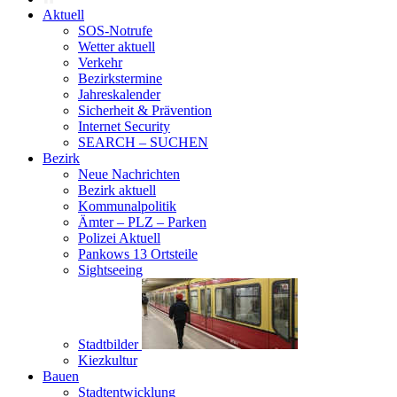
Aktuell
SOS-Notrufe
Wetter aktuell
Verkehr
Bezirkstermine
Jahreskalender
Sicherheit & Prävention
Internet Security
SEARCH – SUCHEN
Bezirk
Neue Nachrichten
Bezirk aktuell
Kommunalpolitik
Ämter – PLZ – Parken
Polizei Aktuell
Pankows 13 Ortsteile
Sightseeing
Stadtbilder
Kiezkultur
Bauen
Stadtentwicklung