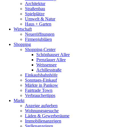
Architektur
Straßenbau
Spielplätze
Umwelt & Natur
Haus + Garten
Wirtschaft
Neueröffnungen
Firmenjubiläen
Shopping
Shopping-Center
Schönhauser Allee
Prenzlauer Allee
Weissensee
Achillesstraße
Einkaufsbahnhöfe
Sonntags-Einkauf
Märkte in Pankow
Fairtrade Town
Verbrauchertipps
Markt
Anzeige aufgeben
Wohnungsgesuche
Läden & Gewerberäume
Immobilienanzeigen
Stellenanzeigen