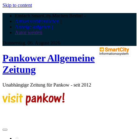
Skip to content
Einfach.SmartCity.Machen:Berlin!
-
Artikel veröffentlichen
|
Anzeige aufgeben |
Autor werden
Donnerstag, 06. August 2026
Pankower Allgemeine
Zeitung
Unabhängige Zeitung für Pankow - seit 2012