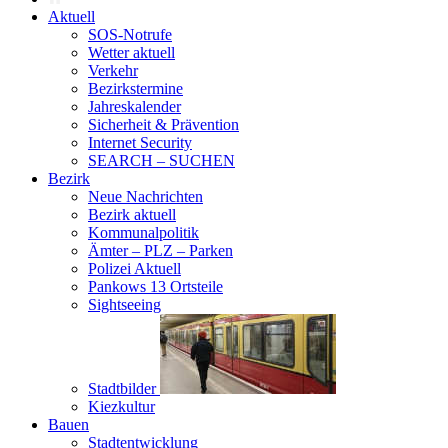
Aktuell
SOS-Notrufe
Wetter aktuell
Verkehr
Bezirkstermine
Jahreskalender
Sicherheit & Prävention
Internet Security
SEARCH – SUCHEN
Bezirk
Neue Nachrichten
Bezirk aktuell
Kommunalpolitik
Ämter – PLZ – Parken
Polizei Aktuell
Pankows 13 Ortsteile
Sightseeing
Stadtbilder
Kiezkultur
Bauen
Stadtentwicklung