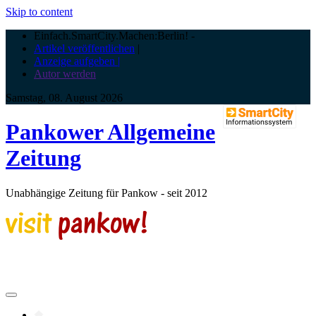
Skip to content
Einfach.SmartCity.Machen:Berlin!
-
Artikel veröffentlichen
|
Anzeige aufgeben |
Autor werden
Samstag, 08. August 2026
Pankower Allgemeine
Zeitung
Unabhängige Zeitung für Pankow - seit 2012