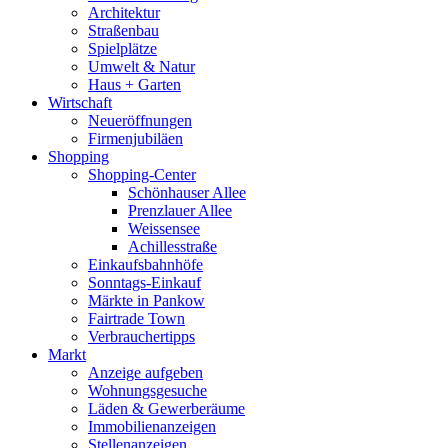
Architektur
Straßenbau
Spielplätze
Umwelt & Natur
Haus + Garten
Wirtschaft
Neueröffnungen
Firmenjubiläen
Shopping
Shopping-Center
Schönhauser Allee
Prenzlauer Allee
Weissensee
Achillesstraße
Einkaufsbahnhöfe
Sonntags-Einkauf
Märkte in Pankow
Fairtrade Town
Verbrauchertipps
Markt
Anzeige aufgeben
Wohnungsgesuche
Läden & Gewerberäume
Immobilienanzeigen
Stellenanzeigen