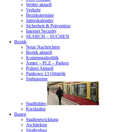
Wetter aktuell
Verkehr
Bezirkstermine
Jahreskalender
Sicherheit & Prävention
Internet Security
SEARCH – SUCHEN
Bezirk
Neue Nachrichten
Bezirk aktuell
Kommunalpolitik
Ämter – PLZ – Parken
Polizei Aktuell
Pankows 13 Ortsteile
Sightseeing
Stadtbilder
Kiezkultur
Bauen
Stadtentwicklung
Architektur
Straßenbau