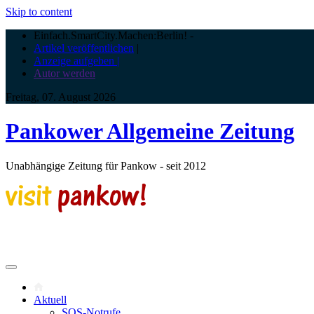
Skip to content
Einfach.SmartCity.Machen:Berlin!
-
Artikel veröffentlichen
|
Anzeige aufgeben |
Autor werden
Freitag, 07. August 2026
Pankower Allgemeine Zeitung
Unabhängige Zeitung für Pankow - seit 2012
Aktuell
SOS-Notrufe