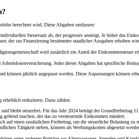
n?
olohn berechnet wird. Diese Abgaben umfassen:
viduellen Steuersatz ab, der progressiv ansteigt. Je höher das Einko
uer, der zur Finanzierung bestimmter staatlicher Ausgaben erhoben wird
Religionsgemeinschaft wird zusätzlich ein Anteil der Einkommensteuer e
rbeitslosenversicherung. Jeder dieser Abgaben hat spezifische Beitrag
gt und können jährlich angepasst werden. Diese Anpassungen können er
 erheblich reduzieren. Dazu zählen:
 und bleibt steuerfrei. Für das Jahr 2024 beträgt der Grundfreibetrag 1
rag geltend machen, der das zu versteuernde Einkommen mindert.
ch auf einen zusätzlichen Freibetrag, um die steuerliche Belastung zu 
ichen Tätigkeit stehen, können als Werbungskosten abgesetzt werden.
ören unter anderem Beiträge zur Altersvorsorge, Spenden und Krankh