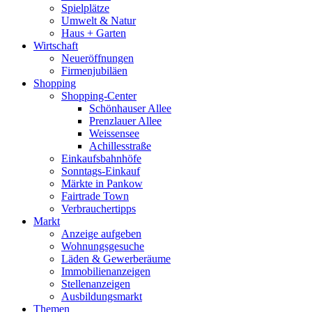
Spielplätze
Umwelt & Natur
Haus + Garten
Wirtschaft
Neueröffnungen
Firmenjubiläen
Shopping
Shopping-Center
Schönhauser Allee
Prenzlauer Allee
Weissensee
Achillesstraße
Einkaufsbahnhöfe
Sonntags-Einkauf
Märkte in Pankow
Fairtrade Town
Verbrauchertipps
Markt
Anzeige aufgeben
Wohnungsgesuche
Läden & Gewerberäume
Immobilienanzeigen
Stellenanzeigen
Ausbildungsmarkt
Themen