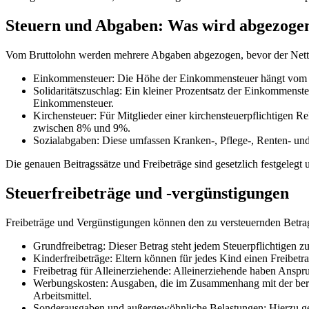
Steuern und Abgaben: Was wird abgezoge
Vom Bruttolohn werden mehrere Abgaben abgezogen, bevor der Nett
Einkommensteuer: Die Höhe der Einkommensteuer hängt vom indi
Solidaritätszuschlag: Ein kleiner Prozentsatz der Einkommenste
Einkommensteuer.
Kirchensteuer: Für Mitglieder einer kirchensteuerpflichtigen 
zwischen 8% und 9%.
Sozialabgaben: Diese umfassen Kranken-, Pflege-, Renten- und A
Die genauen Beitragssätze und Freibeträge sind gesetzlich festgele
Steuerfreibeträge und -vergünstigungen
Freibeträge und Vergünstigungen können den zu versteuernden Betrag
Grundfreibetrag: Dieser Betrag steht jedem Steuerpflichtigen zu
Kinderfreibeträge: Eltern können für jedes Kind einen Freibet
Freibetrag für Alleinerziehende: Alleinerziehende haben Anspru
Werbungskosten: Ausgaben, die im Zusammenhang mit der berufl
Arbeitsmittel.
Sonderausgaben und außergewöhnliche Belastungen: Hierzu geh