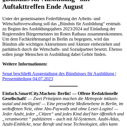
Auftakttreffen Ende August
Unter der gemeinsamen Federführung der Arbeits- und
Wirtschaftsverwaltung soll das „Bündnis für Ausbildung“ erstmals
zu Beginn des Ausbildungsjahres 2023/2024 auf Einladung der
Regierenden Bürgermeisters im Roten Rathaus zusammenkommen.
Um dem Fachkräftemangel in Berlin zu begegnen, wird das
Bündnis alle wichtigen Akteurinnen und Akteure einbeziehen und
paritätisch durch die Wirtschafts- und Sozialpartner besetzt. Ebenso
sollen junge Menschen in Ausbildung dabei Gehör finden.
Weitere Informationen:
Senat beschließt Ausgestaltung des Bündnisses für Ausbildung |
Pressemitteilung 04.07.2023
Einfach.SmartCity.Machen: Berlin! — Offene Redaktionelle
Gesellschaft!
—
Zwei Prinzipien machen die Metropole inklusiv.
sozial und intelligent! — Eine pressefreie Medienebene in Berlin, im
weltoffenen Netz, ohne Abo-Paywalls und ohne Leser-Logins! —
Jeder Azubi, jeder „Citizen“ und jedes Kind darf hier öffentlich und
„verantwortet “ publizieren – auch mit AI-Systemen. Azubi-Atlas,
Azubi-Einblicke, neue Berufe und neue Technologien, alles kann