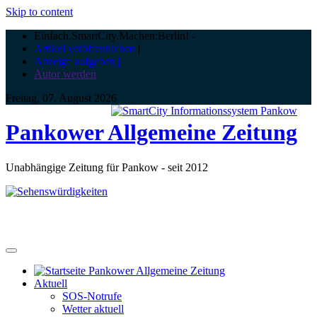
Skip to content
Einfach.SmartCity.Machen:Berlin!
-
Artikel veröffentlichen
|
Anzeige aufgeben |
Autor werden
Freitag, 07. August 2026
Pankower Allgemeine Zeitung
Unabhängige Zeitung für Pankow - seit 2012
Aktuell
SOS-Notrufe
Wetter aktuell