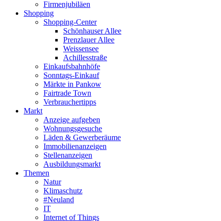
Firmenjubiläen
Shopping
Shopping-Center
Schönhauser Allee
Prenzlauer Allee
Weissensee
Achillesstraße
Einkaufsbahnhöfe
Sonntags-Einkauf
Märkte in Pankow
Fairtrade Town
Verbrauchertipps
Markt
Anzeige aufgeben
Wohnungsgesuche
Läden & Gewerberäume
Immobilienanzeigen
Stellenanzeigen
Ausbildungsmarkt
Themen
Natur
Klimaschutz
#Neuland
IT
Internet of Things