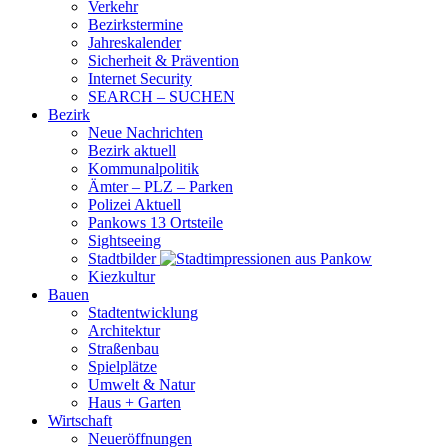
Verkehr
Bezirkstermine
Jahreskalender
Sicherheit & Prävention
Internet Security
SEARCH – SUCHEN
Bezirk
Neue Nachrichten
Bezirk aktuell
Kommunalpolitik
Ämter – PLZ – Parken
Polizei Aktuell
Pankows 13 Ortsteile
Sightseeing
Stadtbilder
Kiezkultur
Bauen
Stadtentwicklung
Architektur
Straßenbau
Spielplätze
Umwelt & Natur
Haus + Garten
Wirtschaft
Neueröffnungen