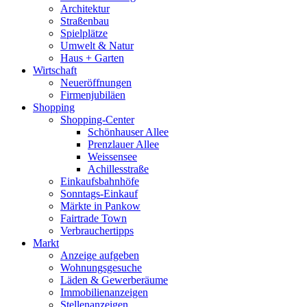
Architektur
Straßenbau
Spielplätze
Umwelt & Natur
Haus + Garten
Wirtschaft
Neueröffnungen
Firmenjubiläen
Shopping
Shopping-Center
Schönhauser Allee
Prenzlauer Allee
Weissensee
Achillesstraße
Einkaufsbahnhöfe
Sonntags-Einkauf
Märkte in Pankow
Fairtrade Town
Verbrauchertipps
Markt
Anzeige aufgeben
Wohnungsgesuche
Läden & Gewerberäume
Immobilienanzeigen
Stellenanzeigen