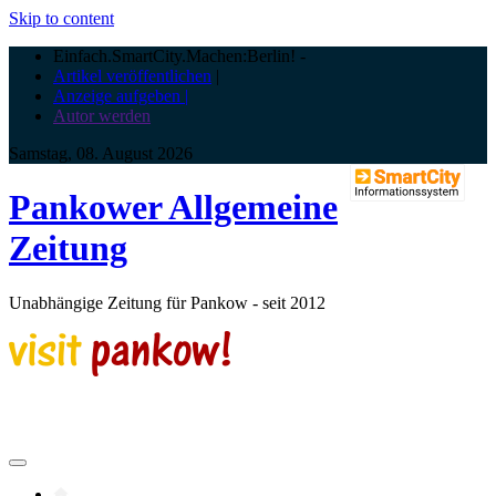
Skip to content
Einfach.SmartCity.Machen:Berlin!
-
Artikel veröffentlichen
|
Anzeige aufgeben |
Autor werden
Samstag, 08. August 2026
Pankower Allgemeine
Zeitung
Unabhängige Zeitung für Pankow - seit 2012