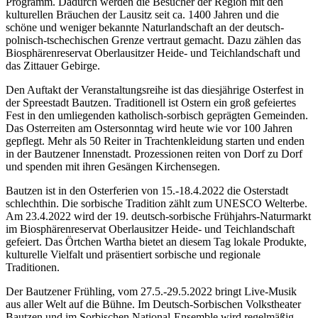
Programm. Dadurch werden die Besucher der Region mit den
kulturellen Bräuchen der Lausitz seit ca. 1400 Jahren und die
schöne und weniger bekannte Naturlandschaft an der deutsch-
polnisch-tschechischen Grenze vertraut gemacht. Dazu zählen das
Biosphärenreservat Oberlausitzer Heide- und Teichlandschaft und
das Zittauer Gebirge.
Den Auftakt der Veranstaltungsreihe ist das diesjährige Osterfest in
der Spreestadt Bautzen. Traditionell ist Ostern ein groß gefeiertes
Fest in den umliegenden katholisch-sorbisch geprägten Gemeinden.
Das Osterreiten am Ostersonntag wird heute wie vor 100 Jahren
gepflegt. Mehr als 50 Reiter in Trachtenkleidung starten und enden
in der Bautzener Innenstadt. Prozessionen reiten von Dorf zu Dorf
und spenden mit ihren Gesängen Kirchensegen.
Bautzen ist in den Osterferien von 15.-18.4.2022 die Osterstadt
schlechthin. Die sorbische Tradition zählt zum UNESCO Welterbe.
Am 23.4.2022 wird der 19. deutsch-sorbische Frühjahrs-Naturmarkt
im Biosphärenreservat Oberlausitzer Heide- und Teichlandschaft
gefeiert. Das Örtchen Wartha bietet an diesem Tag lokale Produkte,
kulturelle Vielfalt und präsentiert sorbische und regionale
Traditionen.
Der Bautzener Frühling, vom 27.5.-29.5.2022 bringt Live-Musik
aus aller Welt auf die Bühne. Im Deutsch-Sorbischen Volkstheater
Bautzen und im Sorbischen National-Ensemble wird regelmäßig