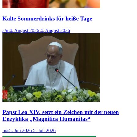
Kalte Sommerdrinks für heiße Tage
a/m
4. August 2026
4. August 2026
Papst Leo XIV. setzt ein Zeichen mit der neuen
Enzyklika „Magnifica Humanitas“
m/s
5. Juli 2026
5. Juli 2026