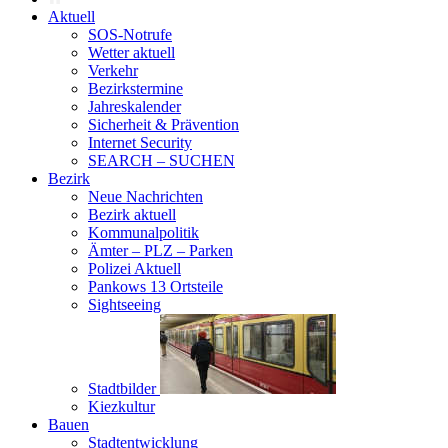
Aktuell
SOS-Notrufe
Wetter aktuell
Verkehr
Bezirkstermine
Jahreskalender
Sicherheit & Prävention
Internet Security
SEARCH – SUCHEN
Bezirk
Neue Nachrichten
Bezirk aktuell
Kommunalpolitik
Ämter – PLZ – Parken
Polizei Aktuell
Pankows 13 Ortsteile
Sightseeing
Stadtbilder
Kiezkultur
Bauen
Stadtentwicklung