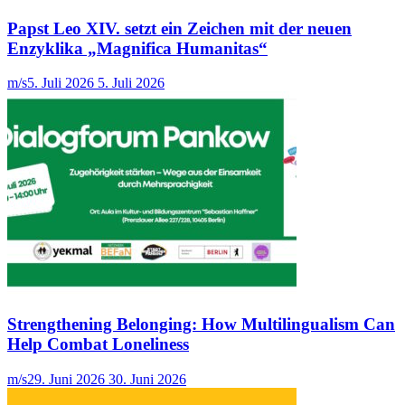
Papst Leo XIV. setzt ein Zeichen mit der neuen
Enzyklika „Magnifica Humanitas“
m/s
5. Juli 2026
5. Juli 2026
Strengthening Belonging: How Multilingualism Can
Help Combat Loneliness
m/s
29. Juni 2026
30. Juni 2026