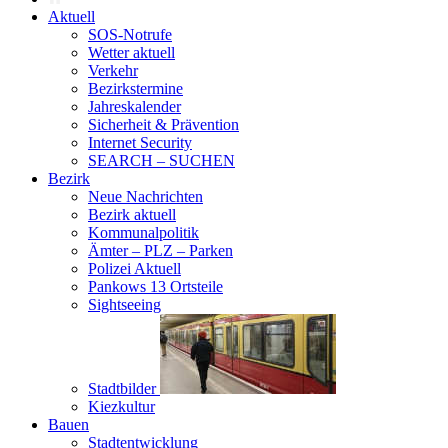
Aktuell
SOS-Notrufe
Wetter aktuell
Verkehr
Bezirkstermine
Jahreskalender
Sicherheit & Prävention
Internet Security
SEARCH – SUCHEN
Bezirk
Neue Nachrichten
Bezirk aktuell
Kommunalpolitik
Ämter – PLZ – Parken
Polizei Aktuell
Pankows 13 Ortsteile
Sightseeing
Stadtbilder
Kiezkultur
Bauen
Stadtentwicklung