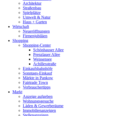
Architektur
Straßenbau
Spielplätze
Umwelt & Natur
Haus + Garten
Wirtschaft
Neueröffnungen
Firmenjubiläen
Shopping
Shopping-Center
Schönhauser Allee
Prenzlauer Allee
Weissensee
Achillesstraße
Einkaufsbahnhöfe
Sonntags-Einkauf
Märkte in Pankow
Fairtrade Town
Verbrauchertipps
Markt
Anzeige aufgeben
Wohnungsgesuche
Läden & Gewerberäume
Immobilienanzeigen
Stellenanzeigen