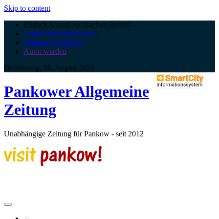
Skip to content
Einfach.SmartCity.Machen:Berlin!
-
Artikel veröffentlichen
|
Anzeige aufgeben |
Autor werden
Donnerstag, 06. August 2026
Pankower Allgemeine
Zeitung
Unabhängige Zeitung für Pankow - seit 2012