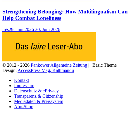
Strengthening Belonging: How Multilingualism Can
Help Combat Loneliness
m/s
29. Juni 2026
30. Juni 2026
© 2012 - 2026
Pankower Allgemeine Zeitung
| | Basic Theme
Design:
AccessPress Mag, Kathmandu
Kontakt
Impressum
Datenschutz & ePrivacy
Transparenz & Citizenship
Mediadaten & Preissystem
Abo-Shop