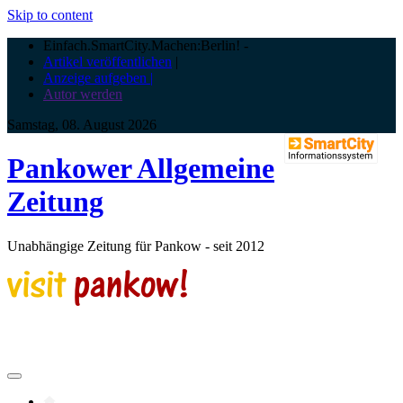
Skip to content
Einfach.SmartCity.Machen:Berlin!
-
Artikel veröffentlichen
|
Anzeige aufgeben |
Autor werden
Samstag, 08. August 2026
Pankower Allgemeine
Zeitung
Unabhängige Zeitung für Pankow - seit 2012