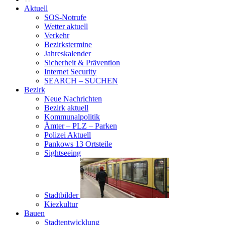
Aktuell
SOS-Notrufe
Wetter aktuell
Verkehr
Bezirkstermine
Jahreskalender
Sicherheit & Prävention
Internet Security
SEARCH – SUCHEN
Bezirk
Neue Nachrichten
Bezirk aktuell
Kommunalpolitik
Ämter – PLZ – Parken
Polizei Aktuell
Pankows 13 Ortsteile
Sightseeing
Stadtbilder
Kiezkultur
Bauen
Stadtentwicklung