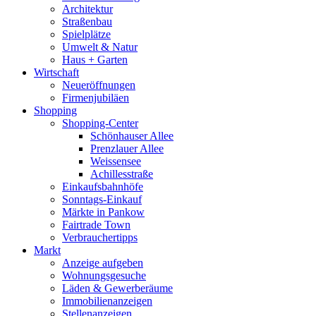
Architektur
Straßenbau
Spielplätze
Umwelt & Natur
Haus + Garten
Wirtschaft
Neueröffnungen
Firmenjubiläen
Shopping
Shopping-Center
Schönhauser Allee
Prenzlauer Allee
Weissensee
Achillesstraße
Einkaufsbahnhöfe
Sonntags-Einkauf
Märkte in Pankow
Fairtrade Town
Verbrauchertipps
Markt
Anzeige aufgeben
Wohnungsgesuche
Läden & Gewerberäume
Immobilienanzeigen
Stellenanzeigen