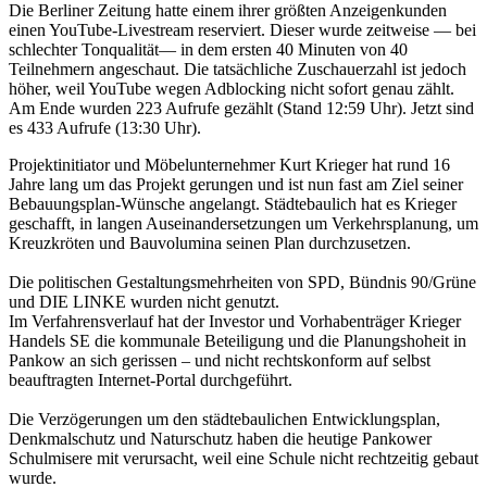
Die Berliner Zeitung hatte einem ihrer größten Anzeigenkunden
einen YouTube-Livestream reserviert. Dieser wurde zeitweise — bei
schlechter Tonqualität— in dem ersten 40 Minuten von 40
Teilnehmern angeschaut. Die tatsächliche Zuschauerzahl ist jedoch
höher, weil YouTube wegen Adblocking nicht sofort genau zählt.
Am Ende wurden 223 Aufrufe gezählt (Stand 12:59 Uhr). Jetzt sind
es 433 Aufrufe (13:30 Uhr).
Projektinitiator und Möbelunternehmer Kurt Krieger hat rund 16
Jahre lang um das Projekt gerungen und ist nun fast am Ziel seiner
Bebauungsplan-Wünsche angelangt. Städtebaulich hat es Krieger
geschafft, in langen Auseinandersetzungen um Verkehrsplanung, um
Kreuzkröten und Bauvolumina seinen Plan durchzusetzen.
Die politischen Gestaltungsmehrheiten von SPD, Bündnis 90/Grüne
und DIE LINKE wurden nicht genutzt.
Im Verfahrensverlauf hat der Investor und Vorhabenträger Krieger
Handels SE die kommunale Beteiligung und die Planungshoheit in
Pankow an sich gerissen – und nicht rechtskonform auf selbst
beauftragten Internet-Portal durchgeführt.
Die Verzögerungen um den städtebaulichen Entwicklungsplan,
Denkmalschutz und Naturschutz haben die heutige Pankower
Schulmisere mit verursacht, weil eine Schule nicht rechtzeitig gebaut
wurde.