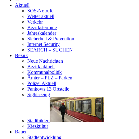
Aktuell
SOS-Notrufe
Wetter aktuell
Verkehr
Bezirkstermine
Jahreskalender
Sicherheit & Prävention
Internet Security
SEARCH – SUCHEN
Bezirk
Neue Nachrichten
Bezirk aktuell
Kommunalpolitik
Ämter – PLZ – Parken
Polizei Aktuell
Pankows 13 Ortsteile
Sightseeing
Stadtbilder
Kiezkultur
Bauen
Stadtentwicklung