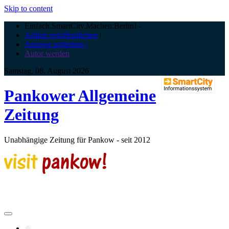
Skip to content
Einfach.SmartCity.Machen:Berlin!
-
Artikel veröffentlichen
|
Anzeige aufgeben |
Autor werden
Samstag, 08. August 2026
Pankower Allgemeine
Zeitung
Unabhängige Zeitung für Pankow - seit 2012