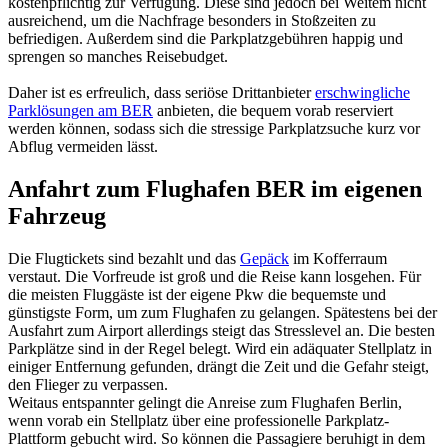
kostenpflichtig zur Verfügung. Diese sind jedoch bei Weitem nicht
ausreichend, um die Nachfrage besonders in Stoßzeiten zu
befriedigen. Außerdem sind die Parkplatzgebühren happig und
sprengen so manches Reisebudget.
Daher ist es erfreulich, dass seriöse Drittanbieter
erschwingliche
Parklösungen am BER
anbieten, die bequem vorab reserviert
werden können, sodass sich die stressige Parkplatzsuche kurz vor
Abflug vermeiden lässt.
Anfahrt zum Flughafen BER im eigenen
Fahrzeug
Die Flugtickets sind bezahlt und das
Gepäck
im Kofferraum
verstaut. Die Vorfreude ist groß und die Reise kann losgehen. Für
die meisten Fluggäste ist der eigene Pkw die bequemste und
günstigste Form, um zum Flughafen zu gelangen. Spätestens bei der
Ausfahrt zum Airport allerdings steigt das Stresslevel an. Die besten
Parkplätze sind in der Regel belegt. Wird ein adäquater Stellplatz in
einiger Entfernung gefunden, drängt die Zeit und die Gefahr steigt,
den Flieger zu verpassen.
Weitaus entspannter gelingt die Anreise zum Flughafen Berlin,
wenn vorab ein Stellplatz über eine professionelle Parkplatz-
Plattform gebucht wird. So können die Passagiere beruhigt in dem