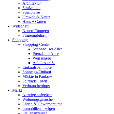
Architektur
Straßenbau
Spielplätze
Umwelt & Natur
Haus + Garten
Wirtschaft
Neueröffnungen
Firmenjubiläen
Shopping
Shopping-Center
Schönhauser Allee
Prenzlauer Allee
Weissensee
Achillesstraße
Einkaufsbahnhöfe
Sonntags-Einkauf
Märkte in Pankow
Fairtrade Town
Verbrauchertipps
Markt
Anzeige aufgeben
Wohnungsgesuche
Läden & Gewerberäume
Immobilienanzeigen
Stellenanzeigen