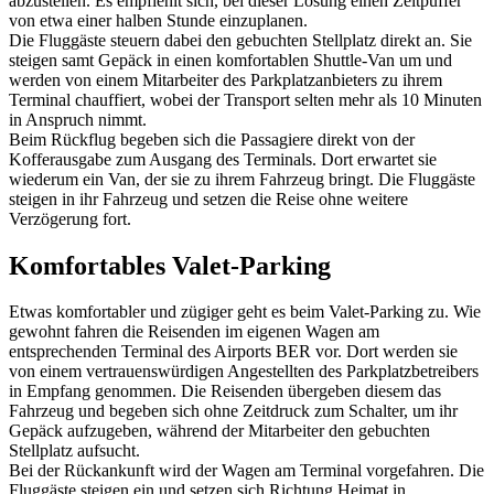
abzustellen. Es empfiehlt sich, bei dieser Lösung einen Zeitpuffer
von etwa einer halben Stunde einzuplanen.
Die Fluggäste steuern dabei den gebuchten Stellplatz direkt an. Sie
steigen samt Gepäck in einen komfortablen Shuttle-Van um und
werden von einem Mitarbeiter des Parkplatzanbieters zu ihrem
Terminal chauffiert, wobei der Transport selten mehr als 10 Minuten
in Anspruch nimmt.
Beim Rückflug begeben sich die Passagiere direkt von der
Kofferausgabe zum Ausgang des Terminals. Dort erwartet sie
wiederum ein Van, der sie zu ihrem Fahrzeug bringt. Die Fluggäste
steigen in ihr Fahrzeug und setzen die Reise ohne weitere
Verzögerung fort.
Komfortables Valet-Parking
Etwas komfortabler und zügiger geht es beim Valet-Parking zu. Wie
gewohnt fahren die Reisenden im eigenen Wagen am
entsprechenden Terminal des Airports BER vor. Dort werden sie
von einem vertrauenswürdigen Angestellten des Parkplatzbetreibers
in Empfang genommen. Die Reisenden übergeben diesem das
Fahrzeug und begeben sich ohne Zeitdruck zum Schalter, um ihr
Gepäck aufzugeben, während der Mitarbeiter den gebuchten
Stellplatz aufsucht.
Bei der Rückankunft wird der Wagen am Terminal vorgefahren. Die
Fluggäste steigen ein und setzen sich Richtung Heimat in