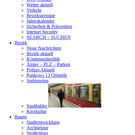
Wetter aktuell
Verkehr
Bezirkstermine
Jahreskalender
Sicherheit & Prävention
Internet Security
SEARCH – SUCHEN
Bezirk
Neue Nachrichten
Bezirk aktuell
Kommunalpolitik
Ämter – PLZ – Parken
Polizei Aktuell
Pankows 13 Ortsteile
Sightseeing
Stadtbilder
Kiezkultur
Bauen
Stadtentwicklung
Architektur
Straßenbau