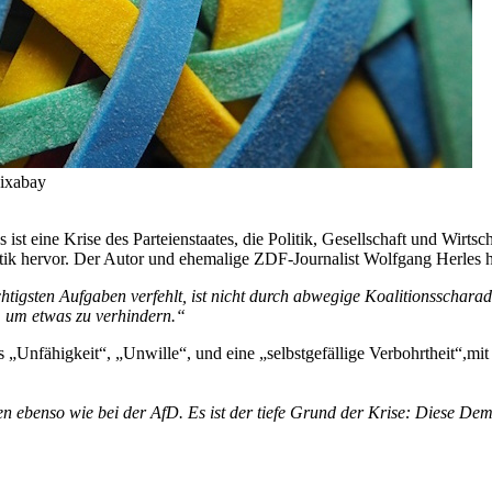
Pixabay
 ist eine Krise des Parteienstaates, die Politik, Gesellschaft und Wirts
tik hervor. Der Autor und ehemalige ZDF-Journalist Wolfgang Herles h
ichtigsten Aufgaben verfehlt, ist nicht durch abwegige Koalitionsschara
, um etwas zu verhindern.“
es „Unfähigkeit“, „Unwille“, und eine „selbstgefällige Verbohrtheit“,m
en ebenso wie bei der AfD. Es ist der tiefe Grund der Krise: Diese Demok