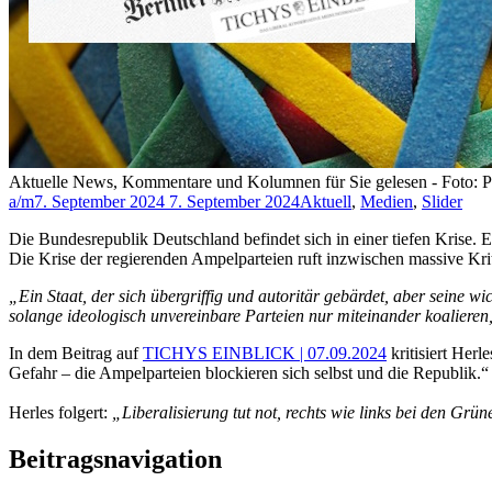
Aktuelle News, Kommentare und Kolumnen für Sie gelesen - Foto: 
a/m
7. September 2024
7. September 2024
Aktuell
,
Medien
,
Slider
Die Bundesrepublik Deutschland befindet sich in einer tiefen Krise. Es
Die Krise der regierenden Ampelparteien ruft inzwischen massive Kri
„Ein Staat, der sich übergriffig und autoritär gebärdet, aber seine w
solange ideologisch unvereinbare Parteien nur miteinander koalieren
In dem Beitrag auf
TICHYS EINBLICK | 07.09.2024
kritisiert Herl
Gefahr – die Ampelparteien blockieren sich selbst und die Republik.“
Herles folgert:
„Liberalisierung tut not, rechts wie links bei den Grün
Beitragsnavigation