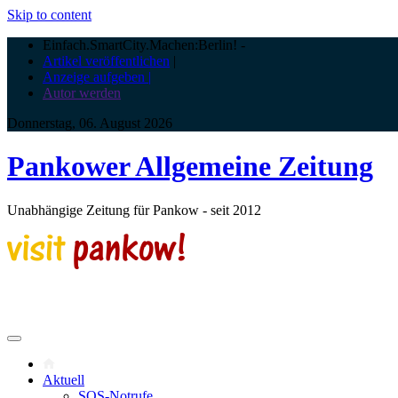
Skip to content
Einfach.SmartCity.Machen:Berlin!
-
Artikel veröffentlichen
|
Anzeige aufgeben |
Autor werden
Donnerstag, 06. August 2026
Pankower Allgemeine Zeitung
Unabhängige Zeitung für Pankow - seit 2012
Aktuell
SOS-Notrufe