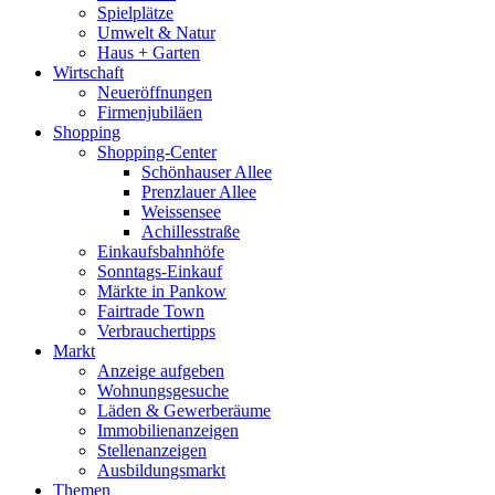
Spielplätze
Umwelt & Natur
Haus + Garten
Wirtschaft
Neueröffnungen
Firmenjubiläen
Shopping
Shopping-Center
Schönhauser Allee
Prenzlauer Allee
Weissensee
Achillesstraße
Einkaufsbahnhöfe
Sonntags-Einkauf
Märkte in Pankow
Fairtrade Town
Verbrauchertipps
Markt
Anzeige aufgeben
Wohnungsgesuche
Läden & Gewerberäume
Immobilienanzeigen
Stellenanzeigen
Ausbildungsmarkt
Themen