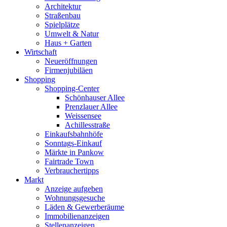
Architektur
Straßenbau
Spielplätze
Umwelt & Natur
Haus + Garten
Wirtschaft
Neueröffnungen
Firmenjubiläen
Shopping
Shopping-Center
Schönhauser Allee
Prenzlauer Allee
Weissensee
Achillesstraße
Einkaufsbahnhöfe
Sonntags-Einkauf
Märkte in Pankow
Fairtrade Town
Verbrauchertipps
Markt
Anzeige aufgeben
Wohnungsgesuche
Läden & Gewerberäume
Immobilienanzeigen
Stellenanzeigen