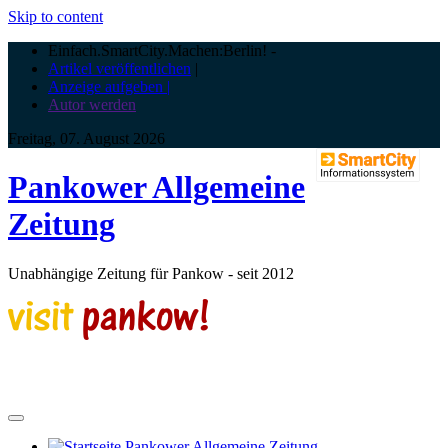
Skip to content
Einfach.SmartCity.Machen:Berlin!
-
Artikel veröffentlichen
|
Anzeige aufgeben |
Autor werden
Freitag, 07. August 2026
Pankower Allgemeine
Zeitung
Unabhängige Zeitung für Pankow - seit 2012