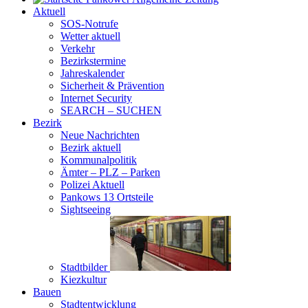
Aktuell
SOS-Notrufe
Wetter aktuell
Verkehr
Bezirkstermine
Jahreskalender
Sicherheit & Prävention
Internet Security
SEARCH – SUCHEN
Bezirk
Neue Nachrichten
Bezirk aktuell
Kommunalpolitik
Ämter – PLZ – Parken
Polizei Aktuell
Pankows 13 Ortsteile
Sightseeing
Stadtbilder
Kiezkultur
Bauen
Stadtentwicklung