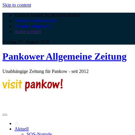
Skip to content
Einfach.SmartCity.Machen:Berlin!
-
Artikel veröffentlichen
|
Anzeige aufgeben |
Autor werden
Freitag, 07. August 2026
Pankower Allgemeine Zeitung
Unabhängige Zeitung für Pankow - seit 2012
Aktuell
SOS-Notrufe