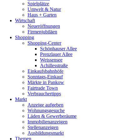
Spielplätze
Umwelt & Natur
Haus + Garten
Wirtschaft
Neueröffnungen
Firmenjubiläen
Shopping
Shopping-Center
Schönhauser Allee
Prenzlauer Allee
Weissensee
Achillesstraße
Einkaufsbahnhöfe
Sonntags-Einkauf
Märkte in Pankow
Fairtrade Town
Verbrauchertipps
Markt
Anzeige aufgeben
Wohnungsgesuche
Läden & Gewerberäume
Immobilienanzeigen
Stellenanzeigen
Ausbildungsmarkt
Themen