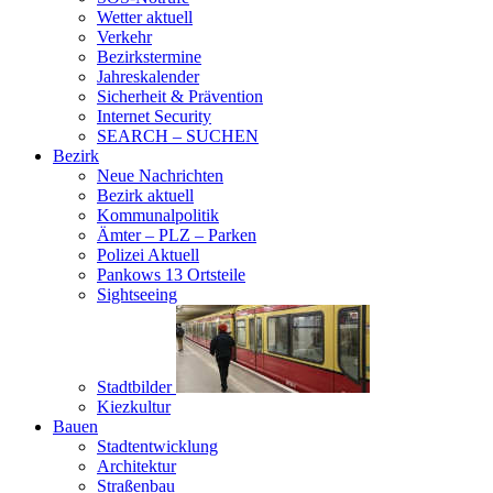
Wetter aktuell
Verkehr
Bezirkstermine
Jahreskalender
Sicherheit & Prävention
Internet Security
SEARCH – SUCHEN
Bezirk
Neue Nachrichten
Bezirk aktuell
Kommunalpolitik
Ämter – PLZ – Parken
Polizei Aktuell
Pankows 13 Ortsteile
Sightseeing
Stadtbilder
Kiezkultur
Bauen
Stadtentwicklung
Architektur
Straßenbau