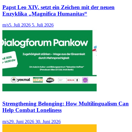
Papst Leo XIV. setzt ein Zeichen mit der neuen
Enzyklika „Magnifica Humanitas“
m/s
5. Juli 2026
5. Juli 2026
Strengthening Belonging: How Multilingualism Can
Help Combat Loneliness
m/s
29. Juni 2026
30. Juni 2026