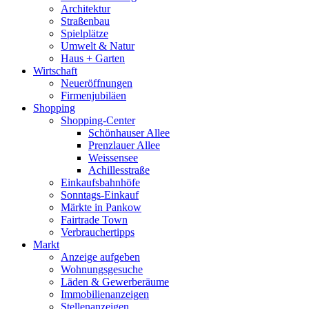
Architektur
Straßenbau
Spielplätze
Umwelt & Natur
Haus + Garten
Wirtschaft
Neueröffnungen
Firmenjubiläen
Shopping
Shopping-Center
Schönhauser Allee
Prenzlauer Allee
Weissensee
Achillesstraße
Einkaufsbahnhöfe
Sonntags-Einkauf
Märkte in Pankow
Fairtrade Town
Verbrauchertipps
Markt
Anzeige aufgeben
Wohnungsgesuche
Läden & Gewerberäume
Immobilienanzeigen
Stellenanzeigen