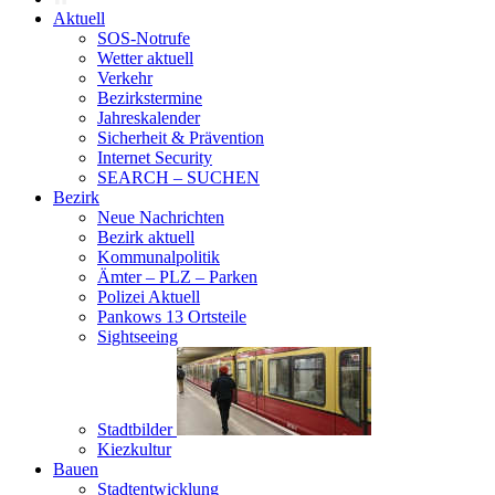
Aktuell
SOS-Notrufe
Wetter aktuell
Verkehr
Bezirkstermine
Jahreskalender
Sicherheit & Prävention
Internet Security
SEARCH – SUCHEN
Bezirk
Neue Nachrichten
Bezirk aktuell
Kommunalpolitik
Ämter – PLZ – Parken
Polizei Aktuell
Pankows 13 Ortsteile
Sightseeing
Stadtbilder
Kiezkultur
Bauen
Stadtentwicklung