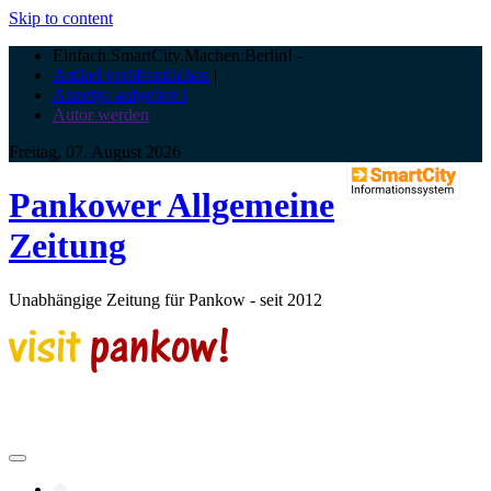
Skip to content
Einfach.SmartCity.Machen:Berlin!
-
Artikel veröffentlichen
|
Anzeige aufgeben |
Autor werden
Freitag, 07. August 2026
Pankower Allgemeine
Zeitung
Unabhängige Zeitung für Pankow - seit 2012