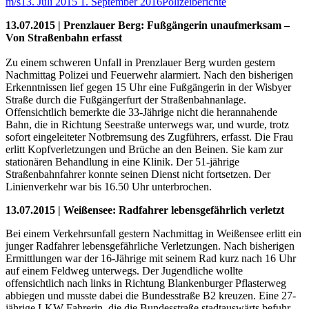
m/s
13. Juli 2015
1. September 2016
Polizeiberichte
13.07.2015 | Prenzlauer Berg: Fußgängerin unaufmerksam –
Von Straßenbahn erfasst
Zu einem schweren Unfall in Prenzlauer Berg wurden gestern
Nachmittag Polizei und Feuerwehr alarmiert. Nach den bisherigen
Erkenntnissen lief gegen 15 Uhr eine Fußgängerin in der Wisbyer
Straße durch die Fußgängerfurt der Straßenbahnanlage.
Offensichtlich bemerkte die 33-Jährige nicht die herannahende
Bahn, die in Richtung Seestraße unterwegs war, und wurde, trotz
sofort eingeleiteter Notbremsung des Zugführers, erfasst. Die Frau
erlitt Kopfverletzungen und Brüche an den Beinen. Sie kam zur
stationären Behandlung in eine Klinik. Der 51-jährige
Straßenbahnfahrer konnte seinen Dienst nicht fortsetzen. Der
Linienverkehr war bis 16.50 Uhr unterbrochen.
13.07.2015 | Weißensee: Radfahrer lebensgefährlich verletzt
Bei einem Verkehrsunfall gestern Nachmittag in Weißensee erlitt ein
junger Radfahrer lebensgefährliche Verletzungen. Nach bisherigen
Ermittlungen war der 16-Jährige mit seinem Rad kurz nach 16 Uhr
auf einem Feldweg unterwegs. Der Jugendliche wollte
offensichtlich nach links in Richtung Blankenburger Pflasterweg
abbiegen und musste dabei die Bundesstraße B2 kreuzen. Eine 27-
jährige LKW-Fahrerin, die die Bundesstraße stadtauswärts befuhr,