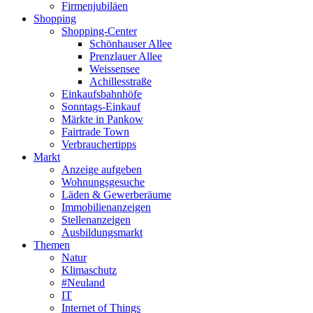
Firmenjubiläen
Shopping
Shopping-Center
Schönhauser Allee
Prenzlauer Allee
Weissensee
Achillesstraße
Einkaufsbahnhöfe
Sonntags-Einkauf
Märkte in Pankow
Fairtrade Town
Verbrauchertipps
Markt
Anzeige aufgeben
Wohnungsgesuche
Läden & Gewerberäume
Immobilienanzeigen
Stellenanzeigen
Ausbildungsmarkt
Themen
Natur
Klimaschutz
#Neuland
IT
Internet of Things