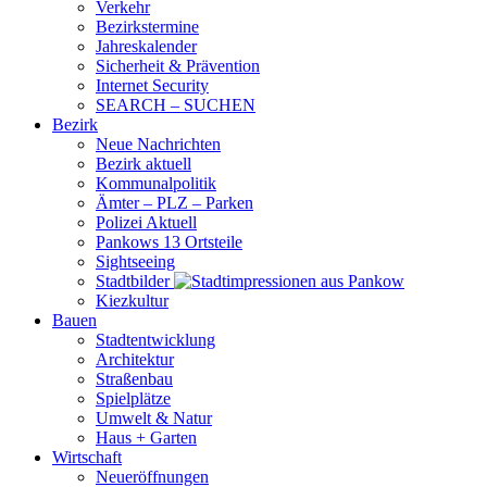
Verkehr
Bezirkstermine
Jahreskalender
Sicherheit & Prävention
Internet Security
SEARCH – SUCHEN
Bezirk
Neue Nachrichten
Bezirk aktuell
Kommunalpolitik
Ämter – PLZ – Parken
Polizei Aktuell
Pankows 13 Ortsteile
Sightseeing
Stadtbilder
Kiezkultur
Bauen
Stadtentwicklung
Architektur
Straßenbau
Spielplätze
Umwelt & Natur
Haus + Garten
Wirtschaft
Neueröffnungen