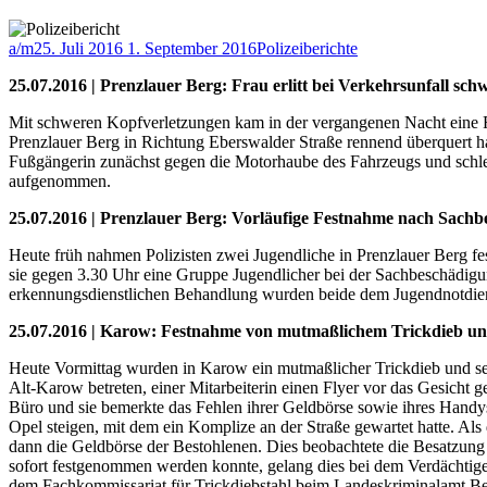
a/m
25. Juli 2016
1. September 2016
Polizeiberichte
25.07.2016 | Prenzlauer Berg: Frau erlitt bei Verkehrsunfall sc
Mit schweren Kopfverletzungen kam in der vergangenen Nacht eine Fra
Prenzlauer Berg in Richtung Eberswalder Straße rennend überquert h
Fußgängerin zunächst gegen die Motorhaube des Fahrzeugs und schleu
aufgenommen.
25.07.2016 | Prenzlauer Berg: Vorläufige Festnahme nach Sach
Heute früh nahmen Polizisten zwei Jugendliche in Prenzlauer Berg fe
sie gegen 3.30 Uhr eine Gruppe Jugendlicher bei der Sachbeschädigu
erkennungsdienstlichen Behandlung wurden beide dem Jugendnotdie
25.07.2016 | Karow: Festnahme von mutmaßlichem Trickdieb u
Heute Vormittag wurden in Karow ein mutmaßlicher Trickdieb und sei
Alt-Karow betreten, einer Mitarbeiterin einen Flyer vor das Gesicht
Büro und sie bemerkte das Fehlen ihrer Geldbörse sowie ihres Handys.
Opel steigen, mit dem ein Komplize an der Straße gewartet hatte. Als 
dann die Geldbörse der Bestohlenen. Dies beobachtete die Besatzun
sofort festgenommen werden konnte, gelang dies bei dem Verdächtige
dem Fachkommissariat für Trickdiebstahl beim Landeskriminalamt Be