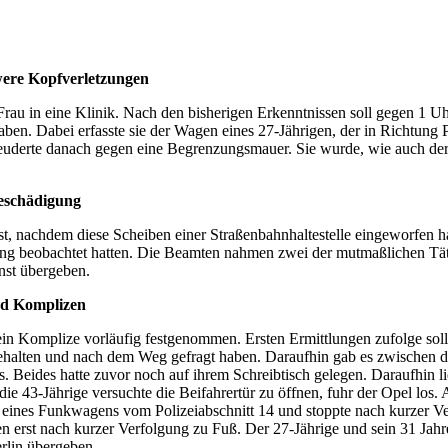
hwere Kopfverletzungen
u in eine Klinik. Nach den bisherigen Erkenntnissen soll gegen 1 Uhr 
aben. Dabei erfasste sie der Wagen eines 27-Jährigen, der in Richtun
derte danach gegen eine Begrenzungsmauer. Sie wurde, wie auch der Au
beschädigung
st, nachdem diese Scheiben einer Straßenbahnhaltestelle eingeworfen h
ng beobachtet hatten. Die Beamten nahmen zwei der mutmaßlichen Täter
nst übergeben.
nd Komplizen
n Komplize vorläufig festgenommen. Ersten Ermittlungen zufolge soll
 gehalten und nach dem Weg gefragt haben. Daraufhin gab es zwischen d
 Beides hatte zuvor noch auf ihrem Schreibtisch gelegen. Daraufhin lie
die 43-Jährige versuchte die Beifahrertür zu öffnen, fuhr der Opel los
g eines Funkwagens vom Polizeiabschnitt 14 und stoppte nach kurzer 
n erst nach kurzer Verfolgung zu Fuß. Der 27-Jährige und sein 31 Ja
rlin übergeben.