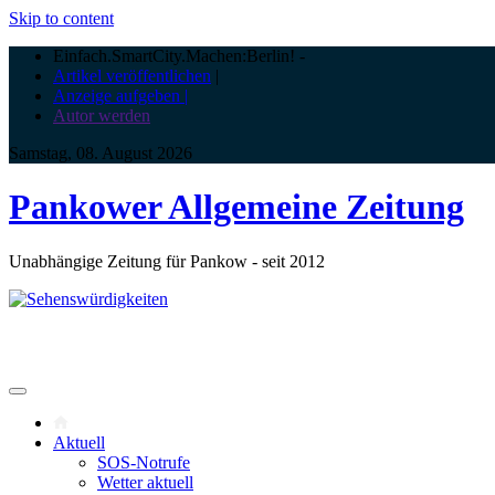
Skip to content
Einfach.SmartCity.Machen:Berlin!
-
Artikel veröffentlichen
|
Anzeige aufgeben |
Autor werden
Samstag, 08. August 2026
Pankower Allgemeine Zeitung
Unabhängige Zeitung für Pankow - seit 2012
Aktuell
SOS-Notrufe
Wetter aktuell