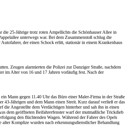
die 25-Jährige trotz roten Ampellichts die Schönhauser Allee in
g Pappelallee unterwegs war. Bei dem Zusammenstoß schlug die
tofahrer, der einen Schock erlitt, stationär in einem Krankenhaus
atten. Zeugen alarmierten die Polizei zur Danziger Straße, nachdem
 im Alter von 16 und 17 Jahren vorläufig fest. Nach der
 ein Mann gegen 11.40 Uhr das Büro einer Maler-Firma in der Straße
er 43-Jährigen und dem Mann einen Streit. Kurz darauf verließ er das
f die Angestellte dem Verdächtigen hinterher und sah ihn in einen
. Aus dem geöffneten Beifahrerfenster warf der mutmaßliche Trickdieb
Verfolgung den flüchtenden Wagen. Während der Fahrer des Opels
hre alter Komplize wurden nach erkennungsdienstlicher Behandlung