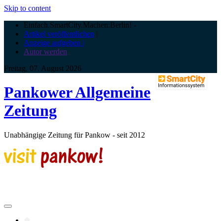
Skip to content
Einfach.SmartCity.Machen:Berlin!
-
Artikel veröffentlichen
|
Anzeige aufgeben |
Autor werden
Freitag, 07. August 2026
Pankower Allgemeine
Zeitung
Unabhängige Zeitung für Pankow - seit 2012