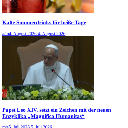
Kalte Sommerdrinks für heiße Tage
a/m
4. August 2026
4. August 2026
Papst Leo XIV. setzt ein Zeichen mit der neuen
Enzyklika „Magnifica Humanitas“
m/s
5. Juli 2026
5. Juli 2026