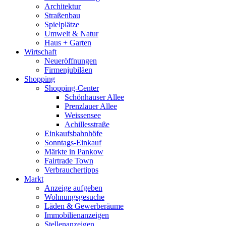
Architektur
Straßenbau
Spielplätze
Umwelt & Natur
Haus + Garten
Wirtschaft
Neueröffnungen
Firmenjubiläen
Shopping
Shopping-Center
Schönhauser Allee
Prenzlauer Allee
Weissensee
Achillesstraße
Einkaufsbahnhöfe
Sonntags-Einkauf
Märkte in Pankow
Fairtrade Town
Verbrauchertipps
Markt
Anzeige aufgeben
Wohnungsgesuche
Läden & Gewerberäume
Immobilienanzeigen
Stellenanzeigen