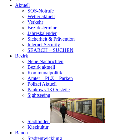
Aktuell
SOS-Notrufe
Wetter aktuell
Verkehr
Bezirkstermine
Jahreskalender
Sicherheit & Prävention
Internet Security
SEARCH – SUCHEN
Bezirk
Neue Nachrichten
Bezirk aktuell
Kommunalpolitik
Ämter – PLZ – Parken
Polizei Aktuell
Pankows 13 Ortsteile
Sightseeing
Stadtbilder
Kiezkultur
Bauen
Stadtentwicklung