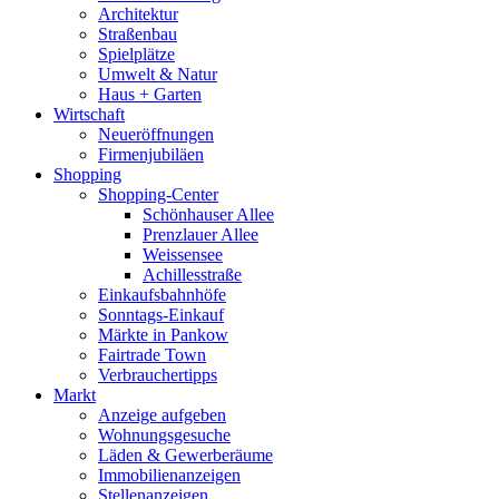
Architektur
Straßenbau
Spielplätze
Umwelt & Natur
Haus + Garten
Wirtschaft
Neueröffnungen
Firmenjubiläen
Shopping
Shopping-Center
Schönhauser Allee
Prenzlauer Allee
Weissensee
Achillesstraße
Einkaufsbahnhöfe
Sonntags-Einkauf
Märkte in Pankow
Fairtrade Town
Verbrauchertipps
Markt
Anzeige aufgeben
Wohnungsgesuche
Läden & Gewerberäume
Immobilienanzeigen
Stellenanzeigen