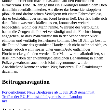
rannte hinterher und machte Passanten auf den Flüchtenden
aufmerksam. Eine 18-Jährige und ein 19-Jähriger rannten dem Dieb
daraufhin ebenfalls hinterher. Als dieser das bemerkte, stoppte er
plötzlich und drohte seinen Verfolgern mit einem Fahrradschloss,
das er bedrohlich über seinem Kopf kreisen ließ. Das Trio hatte sich
daraufhin etwas zurückfallen lassen, konnte aber weiterhin
beobachten, wohin der Mann rannte. Während der Verfolgung
hatten die Zeugen die Polizei verständigt und die Fluchtrichtung
angegeben, so dass Polizeikräfte ihn in der Schönhauser Allee
einholen und vorläufig festnehmen konnten. Der 18-Jährige bestritt
die Tat und hatte das gestohlene Handy auch nicht mehr bei sich, es
konnte jedoch wenig später unter einem Auto entlang der
Fluchtstrecke gefunden werden. Der Mann wirkte alkoholisiert, so
dass ihm neben der erkennungsdienstlichen Behandlung in einem
Polizeigewahrsam auch noch Blut abgenommen wurde.
Anschließend konnte er seinen Weg fortsetzen. Die Ermittlungen
dauern an.
Beitragsnavigation
Portoerhöhung: Neue Briefpreise ab 1. Juli 2019 genehmigt
Treffen der EU-Hauptstadtbürgermeister in London
m/s