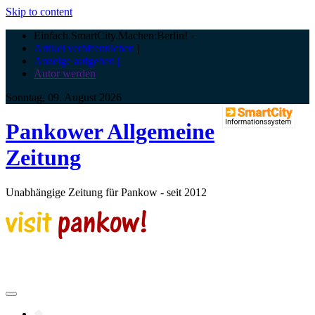
Skip to content
Einfach.SmartCity.Machen:Berlin!
-
Artikel veröffentlichen
|
Anzeige aufgeben |
Autor werden
Sonntag, 09. August 2026
Pankower Allgemeine
Zeitung
Unabhängige Zeitung für Pankow - seit 2012