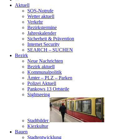
Aktuell
SOS-Notrufe
Wetter aktuell
Verkehr
Bezirkstermine
Jahreskalender
Sicherheit & Prävention
Internet Security
SEARCH – SUCHEN
Bezirk
Neue Nachrichten
Bezirk aktuell
Kommunalpolitik
Ämter – PLZ – Parken
Polizei Aktuell
Pankows 13 Ortsteile
Sightseeing
Stadtbilder
Kiezkultur
Bauen
Stadtentwicklung