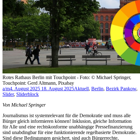
Rotes Rathaus Berlin mit Touchpoint - Foto: © Michael Springer,
Touchpoint: Gerd Altmann, Pixabay
a/m
4. August 2025
18. August 2025
Aktuell
,
Berlin
,
Bezirk Pankow
,
Slider
,
Sliderblock
Von Michael Springer
Journalismus ist systemrelevant für die Demokratie und muss alle
Bürger gleich informieren können! Inklusion, gleiche Information
für Alle und eine rechtskonforme unabhängige Pressefinanzierung
sind unabdingbar für eine funktionierende regelbasierte Demokratie.
Sind diese Bedingungen gesichert, sind auch Bürgerrechte,