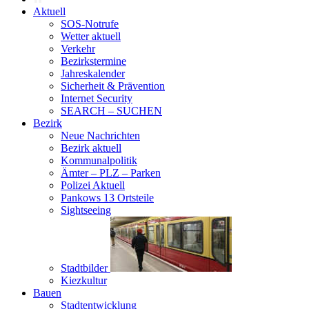
Aktuell
SOS-Notrufe
Wetter aktuell
Verkehr
Bezirkstermine
Jahreskalender
Sicherheit & Prävention
Internet Security
SEARCH – SUCHEN
Bezirk
Neue Nachrichten
Bezirk aktuell
Kommunalpolitik
Ämter – PLZ – Parken
Polizei Aktuell
Pankows 13 Ortsteile
Sightseeing
Stadtbilder
Kiezkultur
Bauen
Stadtentwicklung