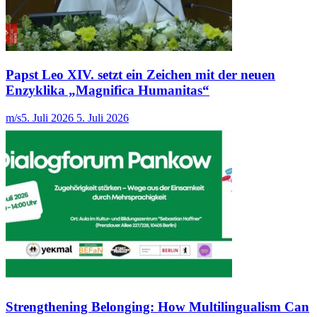
Papst Leo XIV. setzt ein Zeichen mit der neuen
Enzyklika „Magnifica Humanitas“
m/s
5. Juli 2026
5. Juli 2026
Strengthening Belonging: How Multilingualism Can