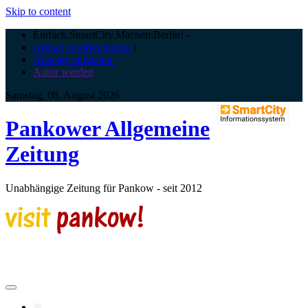
Skip to content
Einfach.SmartCity.Machen:Berlin!
-
Artikel veröffentlichen
|
Anzeige aufgeben |
Autor werden
Samstag, 08. August 2026
Pankower Allgemeine
Zeitung
Unabhängige Zeitung für Pankow - seit 2012