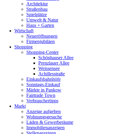
Architektur
Straßenbau
Spielplätze
Umwelt & Natur
Haus + Garten
Wirtschaft
Neueröffnungen
Firmenjubiläen
Shopping
Shopping-Center
Schönhauser Allee
Prenzlauer Allee
Weissensee
Achillesstraße
Einkaufsbahnhöfe
Sonntags-Einkauf
Märkte in Pankow
Fairtrade Town
Verbrauchertipps
Markt
Anzeige aufgeben
Wohnungsgesuche
Läden & Gewerberäume
Immobilienanzeigen
Stellenanzeigen