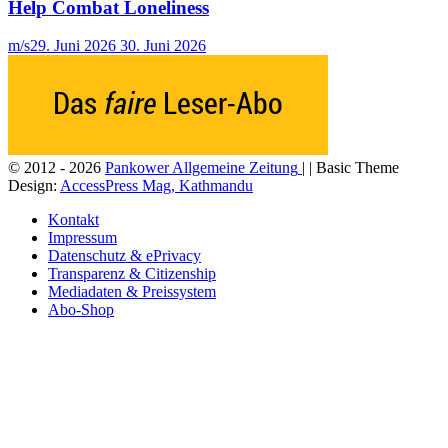
Help Combat Loneliness
m/s
29. Juni 2026
30. Juni 2026
© 2012 - 2026
Pankower Allgemeine Zeitung
| | Basic Theme
Design:
AccessPress Mag, Kathmandu
Kontakt
Impressum
Datenschutz & ePrivacy
Transparenz & Citizenship
Mediadaten & Preissystem
Abo-Shop