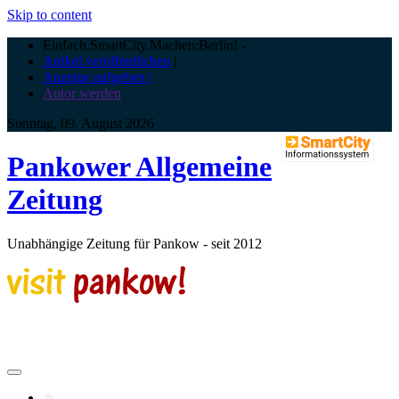
Skip to content
Einfach.SmartCity.Machen:Berlin!
-
Artikel veröffentlichen
|
Anzeige aufgeben |
Autor werden
Sonntag, 09. August 2026
Pankower Allgemeine
Zeitung
Unabhängige Zeitung für Pankow - seit 2012