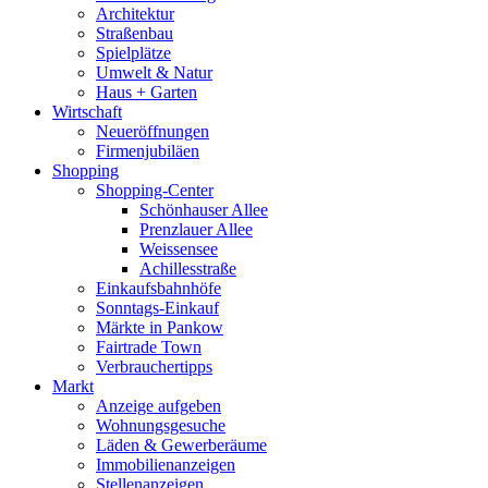
Architektur
Straßenbau
Spielplätze
Umwelt & Natur
Haus + Garten
Wirtschaft
Neueröffnungen
Firmenjubiläen
Shopping
Shopping-Center
Schönhauser Allee
Prenzlauer Allee
Weissensee
Achillesstraße
Einkaufsbahnhöfe
Sonntags-Einkauf
Märkte in Pankow
Fairtrade Town
Verbrauchertipps
Markt
Anzeige aufgeben
Wohnungsgesuche
Läden & Gewerberäume
Immobilienanzeigen
Stellenanzeigen