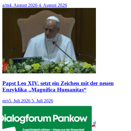
a/m
4. August 2026
4. August 2026
Papst Leo XIV. setzt ein Zeichen mit der neuen
Enzyklika „Magnifica Humanitas“
m/s
5. Juli 2026
5. Juli 2026