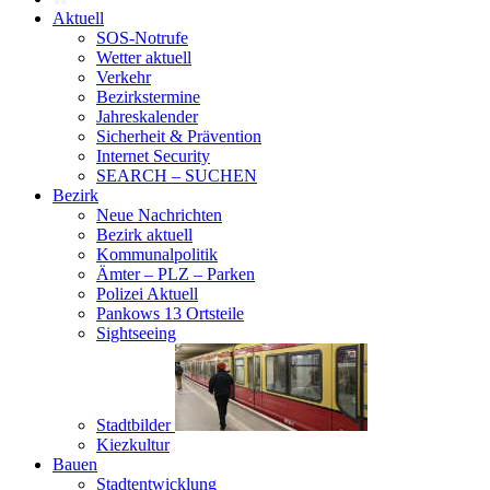
Aktuell
SOS-Notrufe
Wetter aktuell
Verkehr
Bezirkstermine
Jahreskalender
Sicherheit & Prävention
Internet Security
SEARCH – SUCHEN
Bezirk
Neue Nachrichten
Bezirk aktuell
Kommunalpolitik
Ämter – PLZ – Parken
Polizei Aktuell
Pankows 13 Ortsteile
Sightseeing
Stadtbilder
Kiezkultur
Bauen
Stadtentwicklung