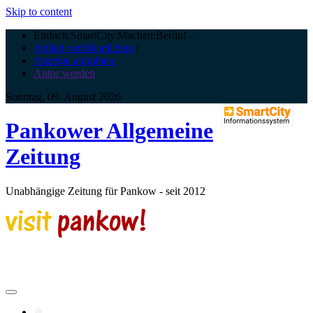
Skip to content
Einfach.SmartCity.Machen:Berlin!
-
Artikel veröffentlichen
|
Anzeige aufgeben |
Autor werden
Sonntag, 09. August 2026
Pankower Allgemeine
Zeitung
Unabhängige Zeitung für Pankow - seit 2012