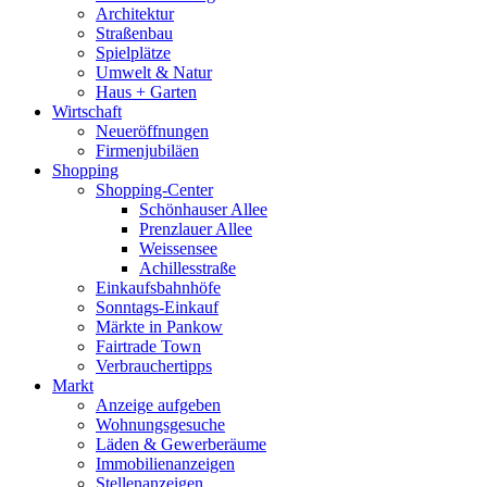
Architektur
Straßenbau
Spielplätze
Umwelt & Natur
Haus + Garten
Wirtschaft
Neueröffnungen
Firmenjubiläen
Shopping
Shopping-Center
Schönhauser Allee
Prenzlauer Allee
Weissensee
Achillesstraße
Einkaufsbahnhöfe
Sonntags-Einkauf
Märkte in Pankow
Fairtrade Town
Verbrauchertipps
Markt
Anzeige aufgeben
Wohnungsgesuche
Läden & Gewerberäume
Immobilienanzeigen
Stellenanzeigen