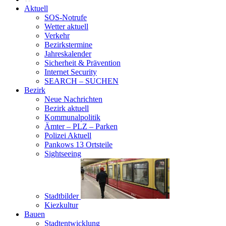
Aktuell
SOS-Notrufe
Wetter aktuell
Verkehr
Bezirkstermine
Jahreskalender
Sicherheit & Prävention
Internet Security
SEARCH – SUCHEN
Bezirk
Neue Nachrichten
Bezirk aktuell
Kommunalpolitik
Ämter – PLZ – Parken
Polizei Aktuell
Pankows 13 Ortsteile
Sightseeing
Stadtbilder
Kiezkultur
Bauen
Stadtentwicklung