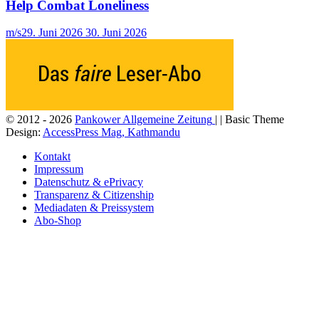
Help Combat Loneliness
m/s
29. Juni 2026
30. Juni 2026
© 2012 - 2026
Pankower Allgemeine Zeitung
| | Basic Theme
Design:
AccessPress Mag, Kathmandu
Kontakt
Impressum
Datenschutz & ePrivacy
Transparenz & Citizenship
Mediadaten & Preissystem
Abo-Shop