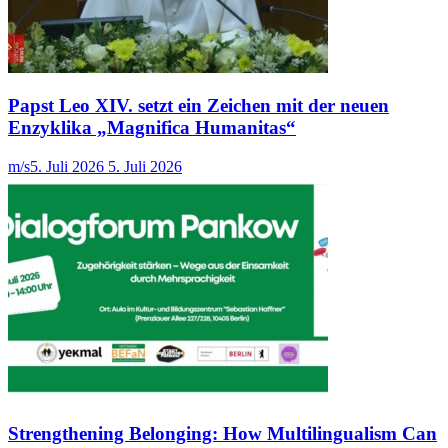
Papst Leo XIV. setzt ein Zeichen mit der neuen
Enzyklika „Magnifica Humanitas“
m/s
5. Juli 2026
5. Juli 2026
Strengthening Belonging: How Multilingualism Can