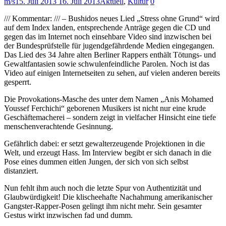
m/s
15. Juli 2013
16. Juli 2013
Aktuell
,
Kultur
0
/// Kommentar: /// – Bushidos neues Lied „Stress ohne Grund“ wird
auf dem Index landen, entsprechende Anträge gegen die CD und
gegen das im Internet noch einsehbare Video sind inzwischen bei
der Bundesprüfstelle für jugendgefährdende Medien eingegangen.
Das Lied des 34 Jahre alten Berliner Rappers enthält Tötungs- und
Gewaltfantasien sowie schwulenfeindliche Parolen. Noch ist das
Video auf einigen Internetseiten zu sehen, auf vielen anderen bereits
gesperrt.
Die Provokations-Masche des unter dem Namen „Anis Mohamed
Youssef Ferchichi“ geborenen Musikers ist nicht nur eine krude
Geschäftemacherei – sondern zeigt in vielfacher Hinsicht eine tiefe
menschenverachtende Gesinnung.
Gefährlich dabei: er setzt gewalterzeugende Projektionen in die
Welt, und erzeugt Hass. Im Interview begibt er sich danach in die
Pose eines dummen eitlen Jungen, der sich von sich selbst
distanziert.
Nun fehlt ihm auch noch die letzte Spur von Authentizität und
Glaubwürdigkeit! Die klischeehafte Nachahmung amerikanischer
Gangster-Rapper-Posen gelingt ihm nicht mehr. Sein gesamter
Gestus wirkt inzwischen fad und dumm.