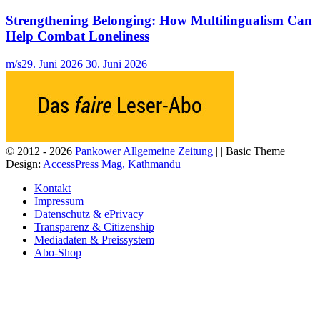
Strengthening Belonging: How Multilingualism Can
Help Combat Loneliness
m/s
29. Juni 2026
30. Juni 2026
© 2012 - 2026
Pankower Allgemeine Zeitung
| | Basic Theme
Design:
AccessPress Mag, Kathmandu
Kontakt
Impressum
Datenschutz & ePrivacy
Transparenz & Citizenship
Mediadaten & Preissystem
Abo-Shop