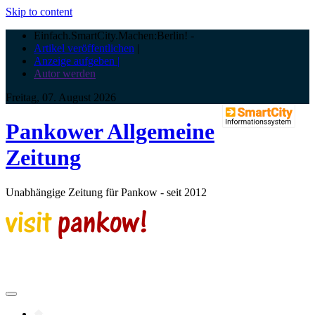
Skip to content
Einfach.SmartCity.Machen:Berlin!
-
Artikel veröffentlichen
|
Anzeige aufgeben |
Autor werden
Freitag, 07. August 2026
Pankower Allgemeine
Zeitung
Unabhängige Zeitung für Pankow - seit 2012