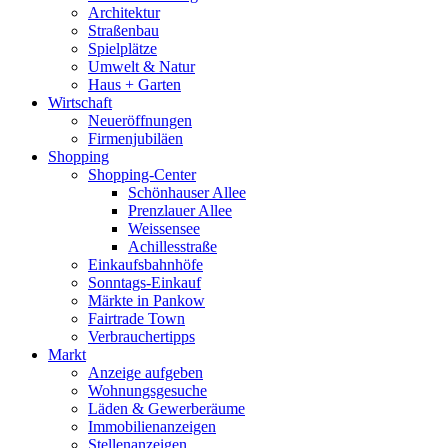
Architektur
Straßenbau
Spielplätze
Umwelt & Natur
Haus + Garten
Wirtschaft
Neueröffnungen
Firmenjubiläen
Shopping
Shopping-Center
Schönhauser Allee
Prenzlauer Allee
Weissensee
Achillesstraße
Einkaufsbahnhöfe
Sonntags-Einkauf
Märkte in Pankow
Fairtrade Town
Verbrauchertipps
Markt
Anzeige aufgeben
Wohnungsgesuche
Läden & Gewerberäume
Immobilienanzeigen
Stellenanzeigen