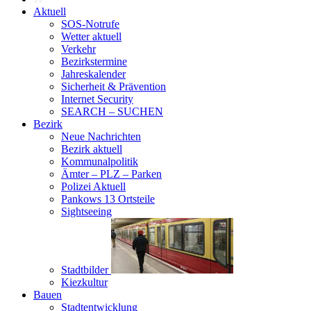
Aktuell
SOS-Notrufe
Wetter aktuell
Verkehr
Bezirkstermine
Jahreskalender
Sicherheit & Prävention
Internet Security
SEARCH – SUCHEN
Bezirk
Neue Nachrichten
Bezirk aktuell
Kommunalpolitik
Ämter – PLZ – Parken
Polizei Aktuell
Pankows 13 Ortsteile
Sightseeing
Stadtbilder
Kiezkultur
Bauen
Stadtentwicklung